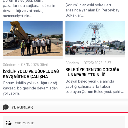
Çorum Belediyesi, semt
Çorum’un en eski sokakları
pazarlarında sağlanan düzenin
arasında yer alan Dr. Pertevbey
devamlılığı ve vatandaş
Sokaklar...
memnuniyetinin...
Gündem
07/25/2025 16:37
Gündem
08/11/2025 09:41
BELEDİYE’DEN 700 ÇOCUĞA
İSKİLİP YOLU VE UĞURLUDAĞ
LUNAPARK ETKİNLİĞİ
KAVŞAĞI’NDA ÇALIŞMA
Sosyal belediyecilik alanında
Çorum-İskilip yolu ve Uğurludağ
yaptığı çalışmalarla takdir
kavşağı bölgesinde devam eden
toplayan Çorum Belediyesi, şehir...
yol yapım...
YORUMLAR