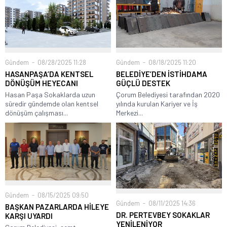
Gündem
08/28/2025 11:28
Gündem
08/18/2025 11:20
HASANPAŞA’DA KENTSEL
BELEDİYE’DEN İSTİHDAMA
DÖNÜŞÜM HEYECANI
GÜÇLÜ DESTEK
Hasan Paşa Sokaklarda uzun
Çorum Belediyesi tarafından 2020
süredir gündemde olan kentsel
yılında kurulan Kariyer ve İş
dönüşüm çalışması...
Merkezi...
Gündem
08/15/2025 09:50
Gündem
08/11/2025 14:36
BAŞKAN PAZARLARDA HİLEYE
DR. PERTEVBEY SOKAKLAR
KARŞI UYARDI
YENİLENİYOR