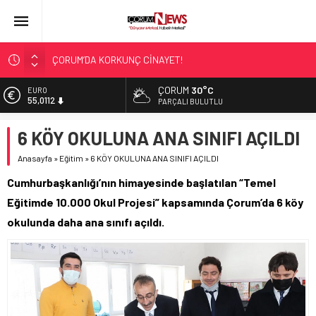
ÇORUM’DA KORKUNÇ CİNAYET!
ASLAN, CUMHURBAŞKANI BAŞDANIŞMANI OLDU
ÇORUM
30°C
EURO
55,0112
SIR PERDESİ ÇÖZÜLDÜ!
PARÇALI BULUTLU
ÇORUM ŞEKER’İN SATIŞINA ONAY
ALTIN
6 KÖY OKULUNA ANA SINIFI AÇILDI
6.519,97
ÇATIDAN DÜŞTÜ!
Anasayfa
»
Eğitim
»
6 KÖY OKULUNA ANA SINIFI AÇILDI
BİST
13.798,82
Cumhurbaşkanlığı’nın himayesinde başlatılan “Temel
DOLAR
Eğitimde 10.000 Okul Projesi” kapsamında Çorum’da 6 köy
47,7025
okulunda daha ana sınıfı açıldı.