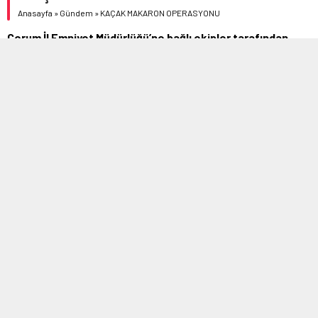
Anasayfa
»
Gündem
»
KAÇAK MAKARON OPERASYONU
Çorum İl Emniyet Müdürlüğü’ne bağlı ekipler tarafından
düzenlenen operasyonda, çok sayıda dolu makaron ele
geçirildi.
01/19/2022 15:59
0
393