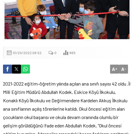
01/20/2022 08:52
0
865
A
A
+
-
2021-2022 eğitim-öğretim yılında açılan ana sınıfı sayısı 42 oldu .İl
Milli Eğitim Müdürü Abdullah Kodek, Eskice Köyü İlkokulu,
Konaklı Köyü İlkokulu ve Değirmendere Kardelen Akkuş İlkokulu
ana sınıflarının açılış törenlerine katıldı. Okul öncesi eğitim alan
çocukların okul başarısı ve okula devam oranında olumlu bir
gelişim görüldüğünü ifade eden Abdullah Kodek, “Okul öncesi
eğitim kurumları, öğrenciler arasındaki başarı farklarını azaltmak