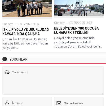
Gündem
07/25/2025 16:37
Gündem
08/11/2025 09:41
BELEDİYE’DEN 700 ÇOCUĞA
İSKİLİP YOLU VE UĞURLUDAĞ
LUNAPARK ETKİNLİĞİ
KAVŞAĞI’NDA ÇALIŞMA
Sosyal belediyecilik alanında
Çorum-İskilip yolu ve Uğurludağ
yaptığı çalışmalarla takdir
kavşağı bölgesinde devam eden
toplayan Çorum Belediyesi, şehir...
yol yapım...
YORUMLAR