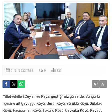
01/21/2022 13:52
0
527
A
A
+
-
Milletvekilleri Ceylan ve Kaya, geçtiğimiz günlerde, Sungurlu
ilçesine ait Çavuşçu Köyü, Dertli Köyü, Yürüklü Köyü, Güloluk
Köyü, Hacıosman Köyü, Tokullu Köyü, Çayyaka Köyü, Kavşut