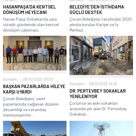
HASANPAŞA’DA KENTSEL
BELEDİYE’DEN İSTİHDAMA
DÖNÜŞÜM HEYECANI
GÜÇLÜ DESTEK
Hasan Paşa Sokaklarda uzun
Çorum Belediyesi tarafından 2020
süredir gündemde olan kentsel
yılında kurulan Kariyer ve İş
dönüşüm çalışması...
Merkezi...
Gündem
08/15/2025 09:50
Gündem
08/11/2025 14:36
BAŞKAN PAZARLARDA HİLEYE
DR. PERTEVBEY SOKAKLAR
KARŞI UYARDI
YENİLENİYOR
Çorum Belediyesi, semt
Çorum’un en eski sokakları
pazarlarında sağlanan düzenin
arasında yer alan Dr. Pertevbey
devamlılığı ve vatandaş
Sokaklar...
memnuniyetinin...