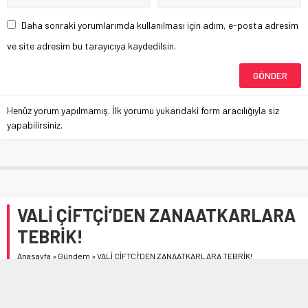
Daha sonraki yorumlarımda kullanılması için adım, e-posta adresim
ve site adresim bu tarayıcıya kaydedilsin.
Henüz yorum yapılmamış. İlk yorumu yukarıdaki form aracılığıyla siz
yapabilirsiniz.
VALİ ÇİFTÇİ’DEN ZANAATKARLARA
TEBRİK!
Anasayfa
»
Gündem
»
VALİ ÇİFTÇİ’DEN ZANAATKARLARA TEBRİK!
Çorum Valisi Mustafa Çiftçi, S.S Zanaatkarlar Küçük
Sanayi Sitesi Yapı Kooperatifi yönetim Kurulu Başkanı