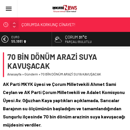
ÇORUM’DA KORKUNÇ CİNAYET!
ASLAN, CUMHURBAŞKANI BAŞDANIŞMANI OLDU
ÇORUM
31°C
EURO
55,1881
SIR PERDESİ ÇÖZÜLDÜ!
PARÇALI BULUTLU
ÇORUM ŞEKER’İN SATIŞINA ONAY
ALTIN
70 BİN DÖNÜM ARAZİ SUYA
6.660,55
ÇATIDAN DÜŞTÜ!
KAVUŞACAK
BİST
13.779,39
Anasayfa
»
Gündem
»
70 BİN DÖNÜM ARAZİ SUYA KAVUŞACAK
DOLAR
AK Parti MKYK üyesi ve Çorum Milletvekili Ahmet Sami
47,7111
Ceylan ve AK Parti Çorum Milletvekili ve Adalet Komisyonu
Üyesi Av. Oğuzhan Kaya yaptıkları açıklamada, Sarıcalar
Barajının su ölçümünün başladığını ve tamamlandığından
Sungurlu ilçesinde 70 bin dönüm arazinin suya kavuşacağı
müjdesini verdiler.