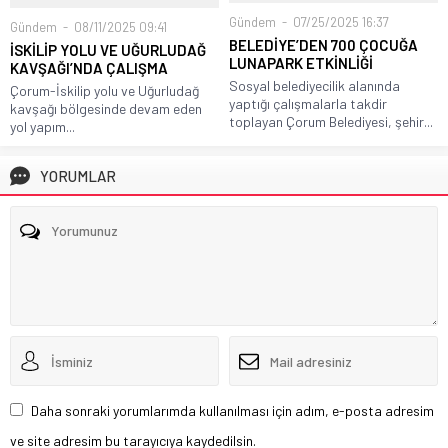
Gündem
07/25/2025 16:37
Gündem
08/11/2025 09:41
BELEDİYE’DEN 700 ÇOCUĞA
İSKİLİP YOLU VE UĞURLUDAĞ
LUNAPARK ETKİNLİĞİ
KAVŞAĞI’NDA ÇALIŞMA
Sosyal belediyecilik alanında
Çorum-İskilip yolu ve Uğurludağ
yaptığı çalışmalarla takdir
kavşağı bölgesinde devam eden
toplayan Çorum Belediyesi, şehir...
yol yapım...
YORUMLAR
Daha sonraki yorumlarımda kullanılması için adım, e-posta adresim
ve site adresim bu tarayıcıya kaydedilsin.