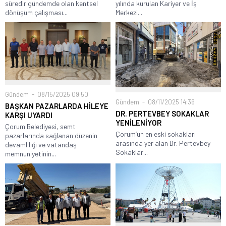
süredir gündemde olan kentsel
yılında kurulan Kariyer ve İş
dönüşüm çalışması...
Merkezi...
Gündem
08/15/2025 09:50
Gündem
08/11/2025 14:36
BAŞKAN PAZARLARDA HİLEYE
DR. PERTEVBEY SOKAKLAR
KARŞI UYARDI
YENİLENİYOR
Çorum Belediyesi, semt
Çorum’un en eski sokakları
pazarlarında sağlanan düzenin
arasında yer alan Dr. Pertevbey
devamlılığı ve vatandaş
Sokaklar...
memnuniyetinin...