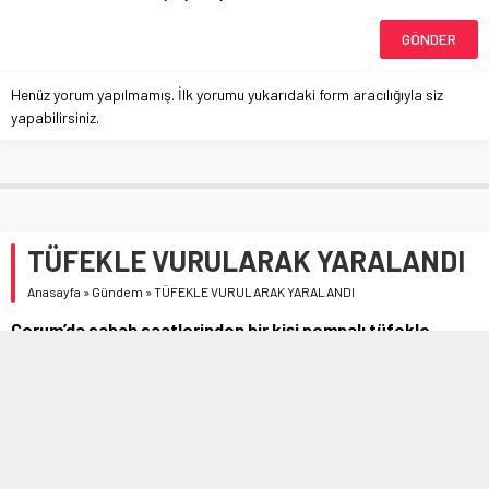
Henüz yorum yapılmamış. İlk yorumu yukarıdaki form aracılığıyla siz
yapabilirsiniz.
TÜFEKLE VURULARAK YARALANDI
Anasayfa
»
Gündem
»
TÜFEKLE VURULARAK YARALANDI
Çorum’da sabah saatlerinden bir kişi pompalı tüfekle
vurularak yaralandı.