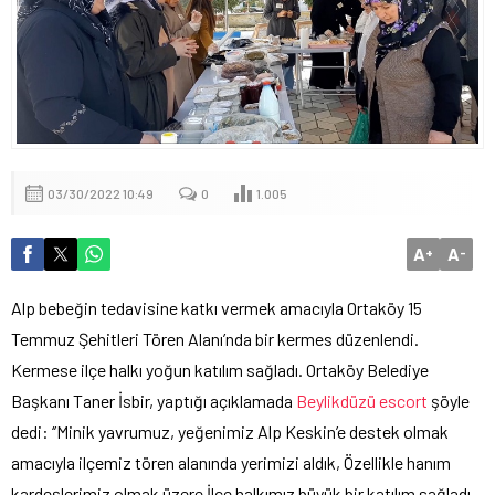
03/30/2022 10:49
0
1.005
A
A
+
-
Alp bebeğin tedavisine katkı vermek amacıyla Ortaköy 15
Temmuz Şehitleri Tören Alanı’nda bir kermes düzenlendi.
Kermese ilçe halkı yoğun katılım sağladı. Ortaköy Belediye
Başkanı Taner İsbir, yaptığı açıklamada
Beylikdüzü escort
şöyle
dedi: ‘’Minik yavrumuz, yeğenimiz Alp Keskin’e destek olmak
amacıyla ilçemiz tören alanında yerimizi aldık, Özellikle hanım
kardeşlerimiz olmak üzere İlçe halkımız büyük bir katılım sağladı.