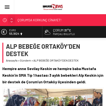
ÇORUM’DA KORKUNÇ CİNAYET!
ASLAN, CUMHURBAŞKANI BAŞDANIŞMANI OLDU
ÇORUM
31°C
EURO
55,1824
SIR PERDESİ ÇÖZÜLDÜ!
PARÇALI BULUTLU
ÇORUM ŞEKER’İN SATIŞINA ONAY
ALTIN
ALP BEBEĞE ORTAKÖY’DEN
6.662,10
ÇATIDAN DÜŞTÜ!
DESTEK
BİST
13.779,39
Anasayfa
»
Gündem
»
ALP BEBEĞE ORTAKÖY’DEN DESTEK
DOLAR
Hemşire anne Sevilay Keskin ve hemşire baba Mustafa
47,6954
Keskin’in SMA Tip 1 hastası 3 aylık bebekleri Alp Keskin için
bir destek de Çorum’un Ortaköy ilçesinden geldi.