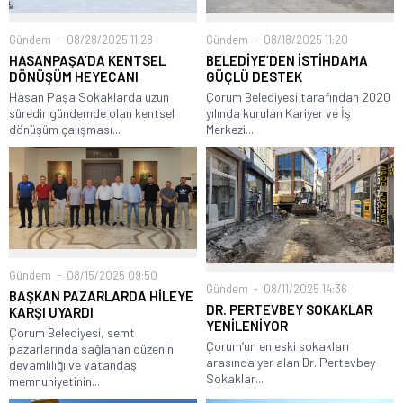
Gündem
08/28/2025 11:28
Gündem
08/18/2025 11:20
HASANPAŞA’DA KENTSEL
BELEDİYE’DEN İSTİHDAMA
DÖNÜŞÜM HEYECANI
GÜÇLÜ DESTEK
Hasan Paşa Sokaklarda uzun
Çorum Belediyesi tarafından 2020
süredir gündemde olan kentsel
yılında kurulan Kariyer ve İş
dönüşüm çalışması...
Merkezi...
Gündem
08/15/2025 09:50
Gündem
08/11/2025 14:36
BAŞKAN PAZARLARDA HİLEYE
DR. PERTEVBEY SOKAKLAR
KARŞI UYARDI
YENİLENİYOR
Çorum Belediyesi, semt
Çorum’un en eski sokakları
pazarlarında sağlanan düzenin
arasında yer alan Dr. Pertevbey
devamlılığı ve vatandaş
Sokaklar...
memnuniyetinin...