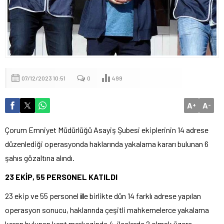
07/12/2023 10:51
0
499
A
A
+
-
Çorum Emniyet Müdürlüğü Asayiş Şubesi ekiplerinin 14 adrese
düzenlediği operasyonda haklarında yakalama kararı bulunan 6
şahıs gözaltına alındı.
23 EKİP, 55 PERSONEL KATILDI
23 ekip ve 55 personel
il
e birlikte dün 14 farklı adrese yapılan
operasyon sonucu, haklarında çeşitli mahkemelerce yakalama
kararı bulunan kent merkezinde 4, ilçelerde 2 olmak üzere,