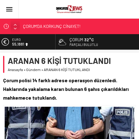
ÇORUM’DA KORKUNÇ CİNAYET!
ASLAN, CUMHURBAŞKANI BAŞDANIŞMANI OLDU
ÇORUM
32°C
EURO
55,1881
SIR PERDESİ ÇÖZÜLDÜ!
PARÇALI BULUTLU
ÇORUM ŞEKER’İN SATIŞINA ONAY
ALTIN
ARANAN 6 KİŞİ TUTUKLANDI
6.660,55
ÇATIDAN DÜŞTÜ!
Anasayfa
»
Gündem
»
ARANAN 6 KİŞİ TUTUKLANDI
BİST
13.779,39
Çorum polisi 14 farklı adrese operasyon düzenledi.
DOLAR
Haklarında yakalama kararı bulunan 6 şahıs çıkarıldıkları
47,7111
mahkemece tutuklandı.