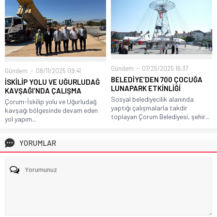
Gündem
07/25/2025 16:37
Gündem
08/11/2025 09:41
BELEDİYE’DEN 700 ÇOCUĞA
İSKİLİP YOLU VE UĞURLUDAĞ
LUNAPARK ETKİNLİĞİ
KAVŞAĞI’NDA ÇALIŞMA
Sosyal belediyecilik alanında
Çorum-İskilip yolu ve Uğurludağ
yaptığı çalışmalarla takdir
kavşağı bölgesinde devam eden
toplayan Çorum Belediyesi, şehir...
yol yapım...
YORUMLAR