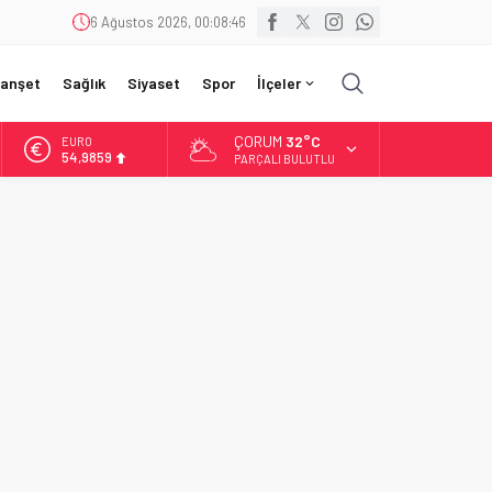
6 Ağustos 2026, 00:08:48
anşet
Sağlık
Siyaset
Spor
İlçeler
ÇORUM
32°C
EURO
54,9859
PARÇALI BULUTLU
ALTIN
6.496,95
BİST
13.703,13
DOLAR
47,5639