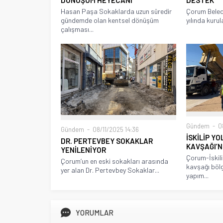
Hasan Paşa Sokaklarda uzun süredir
Çorum Beled
gündemde olan kentsel dönüşüm
yılında kurul
çalışması...
Gündem
08
Gündem
08/11/2025 14:36
İSKİLİP Y
DR. PERTEVBEY SOKAKLAR
KAVŞAĞI’
YENİLENİYOR
Çorum-İskili
Çorum’un en eski sokakları arasında
kavşağı böl
yer alan Dr. Pertevbey Sokaklar...
yapım...
YORUMLAR