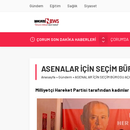
Gündem
Eğitim
Sağlık
Siyaset
ÇORUM’DA 
ÇORUM SON DAKİKA HABERLERİ
ASLAN, C
SIR PERDE
ÇORUM ŞEK
ÇATIDAN D
ASENALAR İÇİN SEÇİM BÜ
Anasayfa
»
Gündem
»
ASENALAR İÇİN SEÇİM BÜROSU AÇI
Milliyetçi Hareket Partisi tarafından kadınlar