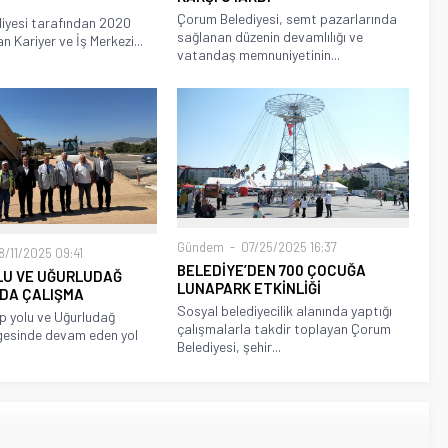
Çorum Belediyesi, semt pazarlarında
iyesi tarafından 2020
sağlanan düzenin devamlılığı ve
an Kariyer ve İş Merkezi...
vatandaş memnuniyetinin...
Gündem
07/25/2025 16:37
/11/2025 09:41
BELEDİYE’DEN 700 ÇOCUĞA
OLU VE UĞURLUDAĞ
LUNAPARK ETKİNLİĞİ
NDA ÇALIŞMA
Sosyal belediyecilik alanında yaptığı
p yolu ve Uğurludağ
çalışmalarla takdir toplayan Çorum
gesinde devam eden yol
Belediyesi, şehir...