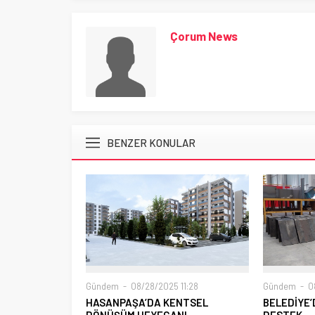
Çorum News
BENZER KONULAR
Gündem
08/28/2025 11:28
Gündem
08
HASANPAŞA’DA KENTSEL
BELEDİYE’
DÖNÜŞÜM HEYECANI
DESTEK