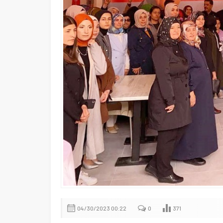
04/30/2023 00:22
0
371