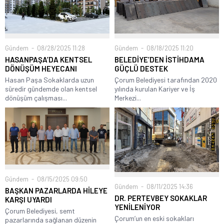
Gündem
08/28/2025 11:28
Gündem
08/18/2025 11:20
HASANPAŞA’DA KENTSEL
BELEDİYE’DEN İSTİHDAMA
DÖNÜŞÜM HEYECANI
GÜÇLÜ DESTEK
Hasan Paşa Sokaklarda uzun
Çorum Belediyesi tarafından 2020
süredir gündemde olan kentsel
yılında kurulan Kariyer ve İş
dönüşüm çalışması...
Merkezi...
Gündem
08/15/2025 09:50
Gündem
08/11/2025 14:36
BAŞKAN PAZARLARDA HİLEYE
DR. PERTEVBEY SOKAKLAR
KARŞI UYARDI
YENİLENİYOR
Çorum Belediyesi, semt
Çorum’un en eski sokakları
pazarlarında sağlanan düzenin