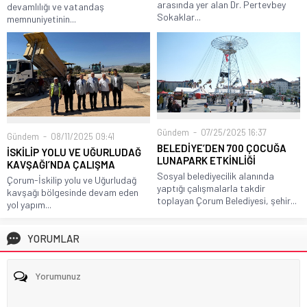
arasında yer alan Dr. Pertevbey
devamlılığı ve vatandaş
Sokaklar...
memnuniyetinin...
Gündem
07/25/2025 16:37
Gündem
08/11/2025 09:41
BELEDİYE’DEN 700 ÇOCUĞA
İSKİLİP YOLU VE UĞURLUDAĞ
LUNAPARK ETKİNLİĞİ
KAVŞAĞI’NDA ÇALIŞMA
Sosyal belediyecilik alanında
Çorum-İskilip yolu ve Uğurludağ
yaptığı çalışmalarla takdir
kavşağı bölgesinde devam eden
toplayan Çorum Belediyesi, şehir...
yol yapım...
YORUMLAR