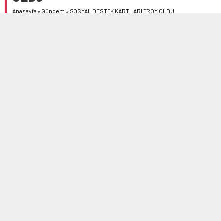
Anasayfa
»
Gündem
»
SOSYAL DESTEK KARTLARI TROY OLDU
Çorum Belediyesi, Sosyal Destek Kartları’nda
Mastercard’tan sisteminden Troy’a geçiş yaptı. 5300
kişiye verilen sosyal destek kartlarında artık yerli ve milli
ödeme sistemi olan Troy kullanılacak.