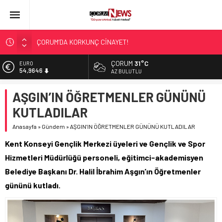
ÇORUM’DA KORKUNÇ CİNAYET!
ASLAN, CUMHURBAŞKANI BAŞDANIŞMANI OLDU
ÇORUM
31°C
EURO
54,9646
SIR PERDESİ ÇÖZÜLDÜ!
AZ BULUTLU
ÇORUM ŞEKER’İN SATIŞINA ONAY
ALTIN
AŞGIN’IN ÖĞRETMENLER GÜNÜNÜ
6.488,95
ÇATIDAN DÜŞTÜ!
KUTLADILAR
BİST
13.798,82
Anasayfa
»
Gündem
»
AŞGIN’IN ÖĞRETMENLER GÜNÜNÜ KUTLADILAR
DOLAR
Kent Konseyi Gençlik Merkezi üyeleri ve Gençlik ve Spor
47,5939
Hizmetleri Müdürlüğü personeli, eğitimci-akademisyen
Belediye Başkanı Dr. Halil İbrahim Aşgın’ın Öğretmenler
gününü kutladı.