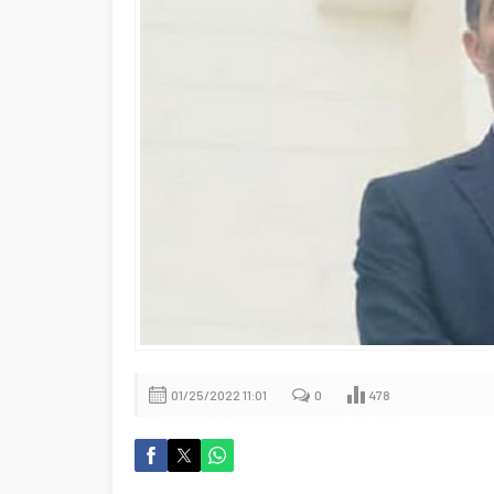
01/25/2022 11:01
0
478