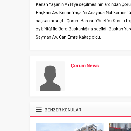
Kenan Yaşar’ın AYM’ye seçilmesinin ardından Ço
Başkanı Av. Kenan Yaşar’ın Anayasa Mahkemesi üy
başkanını seçti. Çorum Barosu Yönetim Kurulu topl
oy birliği ile Baro Başkanlığına seçildi. Başkan Ya
Sayman Av. Can Emre Kakaç oldu.
Çorum News
BENZER KONULAR