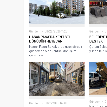
Gündem
08/28/2025 11:28
Gündem
08
HASANPAŞA’DA KENTSEL
BELEDİYE’
DÖNÜŞÜM HEYECANI
DESTEK
Hasan Paşa Sokaklarda uzun süredir
Çorum Beled
gündemde olan kentsel dönüşüm
yılında kurul
çalışması...
Gündem
08
Gündem
08/11/2025 14:36
İSKİLİP Y