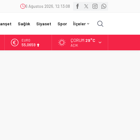
6 Ağustos 2026, 12:13:09
anşet
Sağlık
Siyaset
Spor
İlçeler
ÇORUM
29°C
ALTIN
6.521,17
AÇIK
BİST
13.685,30
DOLAR
47,5953
EURO
55,0659