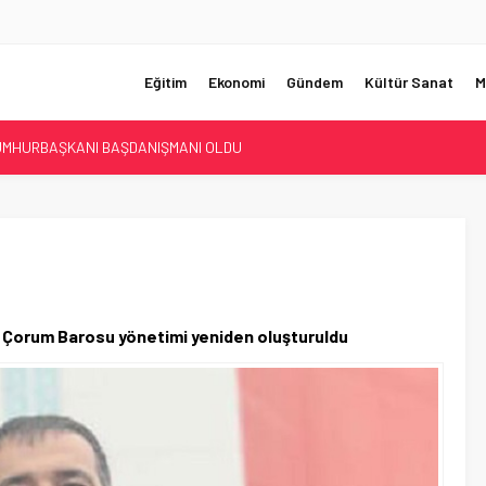
Eğitim
Ekonomi
Gündem
Kültür Sanat
M
UMHURBAŞKANI BAŞDANIŞMANI OLDU
Sİ ÇÖZÜLDÜ!
ER’İN SATIŞINA ONAY
ÜŞTÜ!
KORKUNÇ CİNAYET!
n Çorum Barosu yönetimi yeniden oluşturuldu