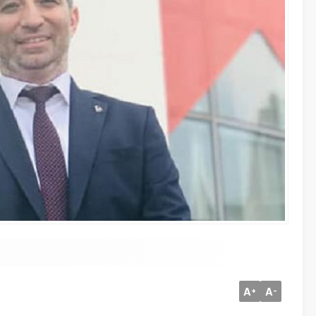
A
A
+
-