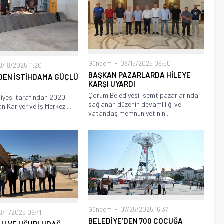
Gündem
08/15/2025 09:50
/18/2025 11:20
BAŞKAN PAZARLARDA HİLEYE
DEN İSTİHDAMA GÜÇLÜ
KARŞI UYARDI
Çorum Belediyesi, semt pazarlarında
iyesi tarafından 2020
sağlanan düzenin devamlılığı ve
an Kariyer ve İş Merkezi...
vatandaş memnuniyetinin...
Gündem
07/25/2025 16:37
/11/2025 09:41
BELEDİYE’DEN 700 ÇOCUĞA
OLU VE UĞURLUDAĞ