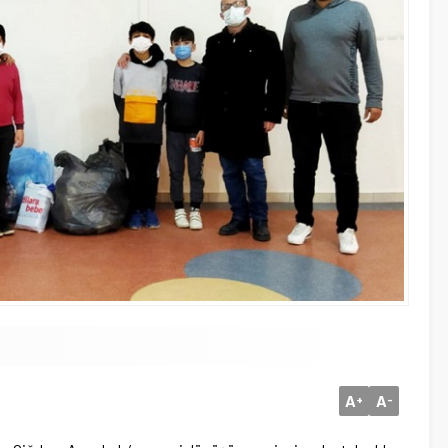
A
A
+
-