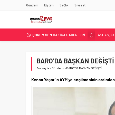
Gündem
Eğitim
Sağlık
Siyaset
ÇORUM SON DAKİKA HABERLERİ
ASLAN, C
SIR PERDE
ÇORUM ŞEK
ÇATIDAN D
BARO’DA BAŞKAN DEĞİŞTİ
ÇORUM’DA 
Anasayfa
»
Gündem
»
BARO’DA BAŞKAN DEĞİŞTİ
Kenan Yaşar’ın AYM’ye seçilmesinin ardında