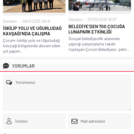
Gündem
07/25/2025 16:37
Gündem
08/11/2025 09:41
BELEDİYE’DEN 700 ÇOCUĞA
İSKİLİP YOLU VE UĞURLUDAĞ
LUNAPARK ETKİNLİĞİ
KAVŞAĞI’NDA ÇALIŞMA
Sosyal belediyecilik alanında
Çorum-İskilip yolu ve Uğurludağ
yaptığı çalışmalarla takdir
kavşağı bölgesinde devam eden
toplayan Çorum Belediyesi, şehir...
yol yapım...
YORUMLAR