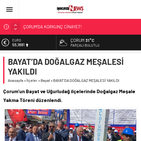
ÇORUM’DA KORKUNÇ CİNAYET!
ASLAN, CUMHURBAŞKANI BAŞDANIŞMANI OLDU
ÇORUM
31°C
EURO
SIR PERDESİ ÇÖZÜLDÜ!
55,1881
PARÇALI BULUTLU
ÇORUM ŞEKER’İN SATIŞINA ONAY
ALTIN
BAYAT’DA DOĞALGAZ MEŞALESİ
6.660,55
ÇATIDAN DÜŞTÜ!
YAKILDI
BİST
13.779,39
Anasayfa
»
İlçeler
»
Bayat
»
BAYAT’DA DOĞALGAZ MEŞALESİ YAKILDI
DOLAR
Çorum’un Bayat ve Uğurludağ ilçelerinde Doğalgaz Meşale
47,7111
Yakma Töreni düzenlendi.