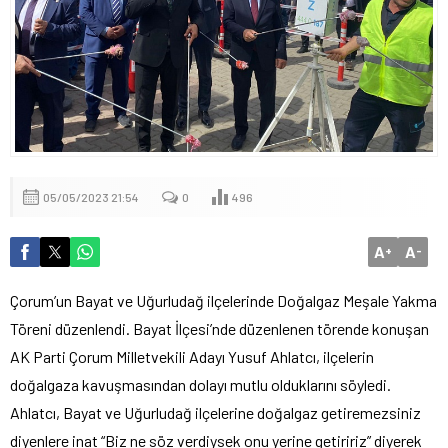
05/05/2023 21:54
0
496
A
A
+
-
Çorum’un Bayat ve Uğurludağ ilçelerinde Doğalgaz Meşale Yakma
Töreni düzenlendi. Bayat İlçesi’nde düzenlenen törende konuşan
AK Parti Çorum Milletvekili Adayı Yusuf Ahlatcı, ilçelerin
doğalgaza kavuşmasından dolayı mutlu olduklarını söyledi.
Ahlatcı, Bayat ve Uğurludağ ilçelerine doğalgaz getiremezsiniz
diyenlere inat “Biz ne söz verdiysek onu yerine getiririz” diyerek