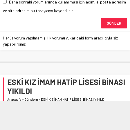
Daha sonraki yorumlarımda kullanılması için adım, e-posta adresim
ve site adresim bu tarayıcıya kaydedilsin.
Henüz yorum yapılmamış. İlk yorumu yukarıdaki form aracılığıyla siz
yapabilirsiniz.
ESKİ KIZ İMAM HATİP LİSESİ BİNASI
YIKILDI
Anasayfa
»
Gündem
»
ESKİ KIZ İMAM HATİP LİSESİ BİNASI YIKILDI
Çevre, Şehircilik ve İklim Değişikliği Bakanlığı Milli Emlak
Genel Müdürlüğü’nden Çorum Belediyesi’ne devri sağlanan
Eski Kız İmam Hatip Lisesi binası yıkıldı.