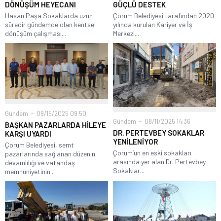
DÖNÜŞÜM HEYECANI
GÜÇLÜ DESTEK
Hasan Paşa Sokaklarda uzun
Çorum Belediyesi tarafından 2020
süredir gündemde olan kentsel
yılında kurulan Kariyer ve İş
dönüşüm çalışması...
Merkezi...
Gündem
08/15/2025 09:50
Gündem
08/11/2025 14:36
BAŞKAN PAZARLARDA HİLEYE
DR. PERTEVBEY SOKAKLAR
KARŞI UYARDI
YENİLENİYOR
Çorum Belediyesi, semt
Çorum’un en eski sokakları
pazarlarında sağlanan düzenin
arasında yer alan Dr. Pertevbey
devamlılığı ve vatandaş
Sokaklar...
memnuniyetinin...