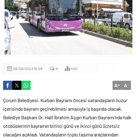
06/26/2023 16:56
0
450
A
A
+
-
Çorum Belediyesi, Kurban Bayramı öncesi vatandaşların huzur
içerisinde bayram geçirebilmesi amacıyla iş başında olacak.
Belediye Başkanı Dr. Halil İbrahim Aşgın Kurban Bayramı’nda halk
otobüslerinin bayramın birinci günü ve ikinci günü ücretsiz
olacağını açıkladı. Vatandaşların toplu taşıma araçlarından