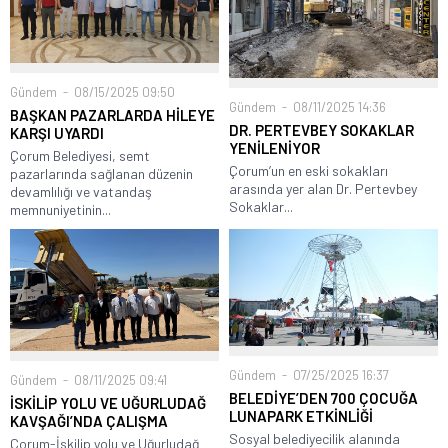
Gündem
08/15/2025 09:50
Gündem
08/11/2025 14:36
BAŞKAN PAZARLARDA HİLEYE
DR. PERTEVBEY SOKAKLAR
KARŞI UYARDI
YENİLENİYOR
Çorum Belediyesi, semt
Çorum’un en eski sokakları
pazarlarında sağlanan düzenin
arasında yer alan Dr. Pertevbey
devamlılığı ve vatandaş
Sokaklar...
memnuniyetinin...
Gündem
07/25/2025 16:37
Gündem
08/11/2025 09:41
BELEDİYE’DEN 700 ÇOCUĞA
İSKİLİP YOLU VE UĞURLUDAĞ
LUNAPARK ETKİNLİĞİ
KAVŞAĞI’NDA ÇALIŞMA
Sosyal belediyecilik alanında
Çorum-İskilip yolu ve Uğurludağ