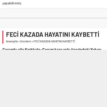
yapabilirsiniz.
FECİ KAZADA HAYATINI KAYBETTİ
Anasayfa
»
Gündem
»
FECİ KAZADA HAYATINI KAYBETTİ
Çorumlu aile Kırıkkale-Çorum kara yolu üzerindeki Yukarı
Mahmutlar köyü yakınlarında kaza yaptı.