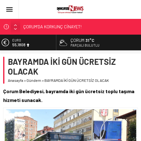
ÇORUM’DA KORKUNÇ CİNAYET!
ASLAN, CUMHURBAŞKANI BAŞDANIŞMANI OLDU
ÇORUM
31°C
EURO
55,1808
SIR PERDESİ ÇÖZÜLDÜ!
PARÇALI BULUTLU
ÇORUM ŞEKER’İN SATIŞINA ONAY
ALTIN
BAYRAMDA İKİ GÜN ÜCRETSİZ
6.662,82
ÇATIDAN DÜŞTÜ!
OLACAK
BİST
13.779,39
Anasayfa
»
Gündem
»
BAYRAMDA İKİ GÜN ÜCRETSİZ OLACAK
DOLAR
Çorum Belediyesi, bayramda iki gün ücretsiz toplu taşıma
47,6961
hizmeti sunacak.