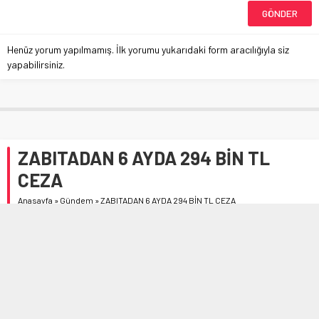
Henüz yorum yapılmamış. İlk yorumu yukarıdaki form aracılığıyla siz
yapabilirsiniz.
ZABITADAN 6 AYDA 294 BİN TL
CEZA
Anasayfa
»
Gündem
»
ZABITADAN 6 AYDA 294 BİN TL CEZA
Çorum Belediyesi Zabıta Müdürlüğü ekipleri kurallara
uymayanlara ceza yağdırdı.