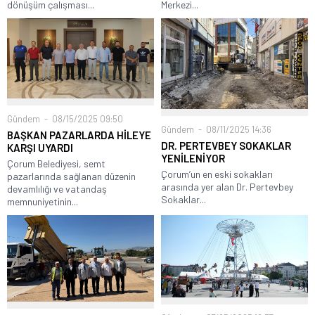
dönüşüm çalışması...
Merkezi...
Gündem
08/15/2025 09:50
Gündem
08/11/2025 14:36
BAŞKAN PAZARLARDA HİLEYE
DR. PERTEVBEY SOKAKLAR
KARŞI UYARDI
YENİLENİYOR
Çorum Belediyesi, semt
Çorum’un en eski sokakları
pazarlarında sağlanan düzenin
arasında yer alan Dr. Pertevbey
devamlılığı ve vatandaş
Sokaklar...
memnuniyetinin...