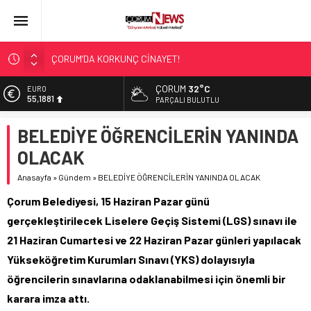
ÇORUM’DA KORKUNÇ CİNAYET!
ASLAN, CUMHURBAŞKANI BAŞDANIŞMANI OLDU
ÇORUM
32°C
EURO
55,1881
SIR PERDESİ ÇÖZÜLDÜ!
PARÇALI BULUTLU
ÇORUM ŞEKER’İN SATIŞINA ONAY
ALTIN
BELEDİYE ÖĞRENCİLERİN YANINDA
6.660,55
ÇATIDAN DÜŞTÜ!
OLACAK
BİST
13.779,39
Anasayfa
»
Gündem
»
BELEDİYE ÖĞRENCİLERİN YANINDA OLACAK
DOLAR
Çorum Belediyesi, 15 Haziran Pazar günü
47,7111
gerçekleştirilecek Liselere Geçiş Sistemi (LGS) sınavı ile
21 Haziran Cumartesi ve 22 Haziran Pazar günleri yapılacak
Yükseköğretim Kurumları Sınavı (YKS) dolayısıyla
öğrencilerin sınavlarına odaklanabilmesi için önemli bir
karara imza attı.