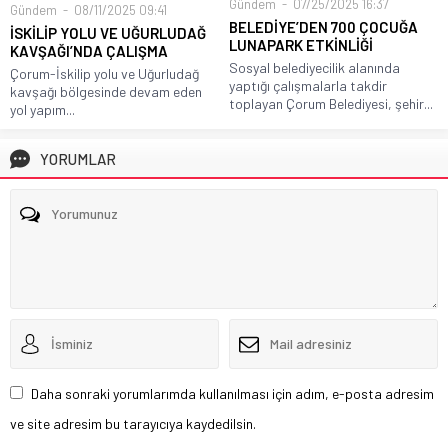
Gündem
07/25/2025 16:37
Gündem
08/11/2025 09:41
BELEDİYE’DEN 700 ÇOCUĞA
İSKİLİP YOLU VE UĞURLUDAĞ
LUNAPARK ETKİNLİĞİ
KAVŞAĞI’NDA ÇALIŞMA
Sosyal belediyecilik alanında
Çorum-İskilip yolu ve Uğurludağ
yaptığı çalışmalarla takdir
kavşağı bölgesinde devam eden
toplayan Çorum Belediyesi, şehir...
yol yapım...
YORUMLAR
Daha sonraki yorumlarımda kullanılması için adım, e-posta adresim
ve site adresim bu tarayıcıya kaydedilsin.