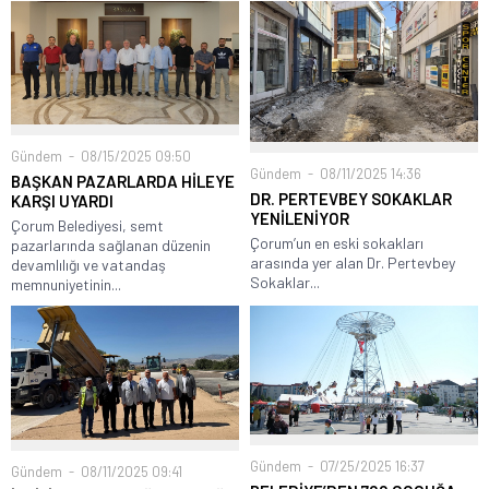
Gündem
08/15/2025 09:50
Gündem
08/11/2025 14:36
BAŞKAN PAZARLARDA HİLEYE
DR. PERTEVBEY SOKAKLAR
KARŞI UYARDI
YENİLENİYOR
Çorum Belediyesi, semt
Çorum’un en eski sokakları
pazarlarında sağlanan düzenin
arasında yer alan Dr. Pertevbey
devamlılığı ve vatandaş
Sokaklar...
memnuniyetinin...
Gündem
07/25/2025 16:37
Gündem
08/11/2025 09:41