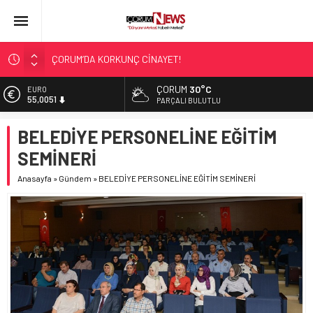
ÇORUM’DA KORKUNÇ CİNAYET!
ASLAN, CUMHURBAŞKANI BAŞDANIŞMANI OLDU
ÇORUM
30°C
EURO
SIR PERDESİ ÇÖZÜLDÜ!
55,0051
PARÇALI BULUTLU
ÇORUM ŞEKER’İN SATIŞINA ONAY
ALTIN
BELEDİYE PERSONELİNE EĞİTİM
6.584,66
ÇATIDAN DÜŞTÜ!
SEMİNERİ
BİST
13.889,75
Anasayfa
»
Gündem
»
BELEDİYE PERSONELİNE EĞİTİM SEMİNERİ
DOLAR
47,7046