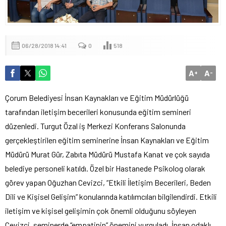
06/28/2018 14:41
0
518
A
A
+
-
Çorum Belediyesi İnsan Kaynakları ve Eğitim Müdürlüğü
tarafından iletişim becerileri konusunda eğitim semineri
düzenledi. Turgut Özal iş Merkezi Konferans Salonunda
gerçekleştirilen eğitim seminerine İnsan Kaynakları ve Eğitim
Müdürü Murat Gür, Zabıta Müdürü Mustafa Kanat ve çok sayıda
belediye personeli katıldı. Özel bir Hastanede Psikolog olarak
görev yapan Oğuzhan Cevizci, “Etkili İletişim Becerileri, Beden
Dili ve Kişisel Gelişim” konularında katılımcıları bilgilendirdi. Etkili
iletişim ve kişisel gelişimin çok önemli olduğunu söyleyen
Cevizci, seminerde “empatinin” önemini vurguladı. İnsan odaklı