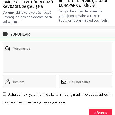
BELEDİYE’DEN 700 ÇOCUĞA
İSKİLİP YOLU VE UĞURLUDAĞ
LUNAPARK ETKİNLİĞİ
KAVŞAĞI’NDA ÇALIŞMA
Sosyal belediyecilik alanında
Çorum-İskilip yolu ve Uğurludağ
yaptığı çalışmalarla takdir
kavşağı bölgesinde devam eden
toplayan Çorum Belediyesi, şehir...
yol yapım...
YORUMLAR
Daha sonraki yorumlarımda kullanılması için adım, e-posta adresim
ve site adresim bu tarayıcıya kaydedilsin.