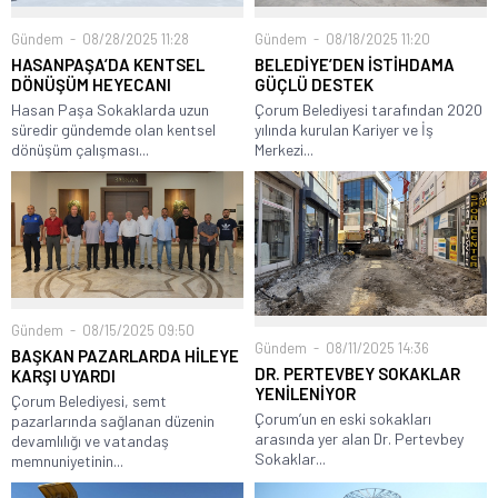
Gündem
08/28/2025 11:28
Gündem
08/18/2025 11:20
HASANPAŞA’DA KENTSEL
BELEDİYE’DEN İSTİHDAMA
DÖNÜŞÜM HEYECANI
GÜÇLÜ DESTEK
Hasan Paşa Sokaklarda uzun
Çorum Belediyesi tarafından 2020
süredir gündemde olan kentsel
yılında kurulan Kariyer ve İş
dönüşüm çalışması...
Merkezi...
Gündem
08/15/2025 09:50
Gündem
08/11/2025 14:36
BAŞKAN PAZARLARDA HİLEYE
DR. PERTEVBEY SOKAKLAR
KARŞI UYARDI
YENİLENİYOR
Çorum Belediyesi, semt
Çorum’un en eski sokakları
pazarlarında sağlanan düzenin
arasında yer alan Dr. Pertevbey
devamlılığı ve vatandaş
Sokaklar...
memnuniyetinin...