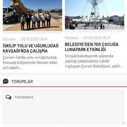
Gündem
07/25/2025 16:37
Gündem
08/11/2025 09:41
BELEDİYE’DEN 700 ÇOCUĞA
İSKİLİP YOLU VE UĞURLUDAĞ
LUNAPARK ETKİNLİĞİ
KAVŞAĞI’NDA ÇALIŞMA
Sosyal belediyecilik alanında
Çorum-İskilip yolu ve Uğurludağ
yaptığı çalışmalarla takdir
kavşağı bölgesinde devam eden
toplayan Çorum Belediyesi, şehir...
yol yapım...
YORUMLAR