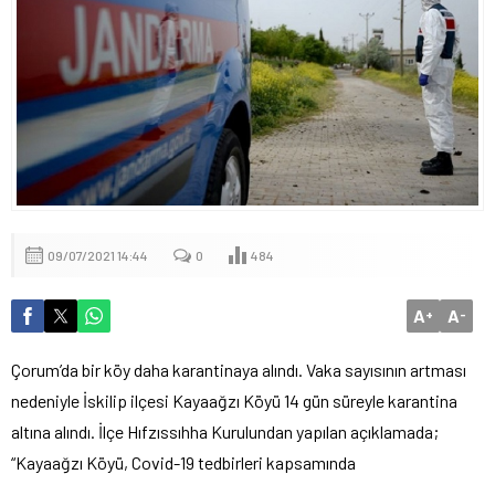
09/07/2021 14:44
0
484
A
A
+
-
Çorum’da bir köy daha karantinaya alındı. Vaka sayısının artması
nedeniyle İskilip ilçesi Kayaağzı Köyü 14 gün süreyle karantina
altına alındı. İlçe Hıfzıssıhha Kurulundan yapılan açıklamada;
“Kayaağzı Köyü, Covid-19 tedbirleri kapsamında