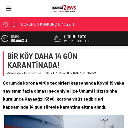
ÇORUM’DA KORKUNÇ CİNAYET!
ASLAN, CUMHURBAŞKANI BAŞDANIŞMANI OLDU
ÇORUM
30°C
EURO
55,0063
SIR PERDESİ ÇÖZÜLDÜ!
PARÇALI BULUTLU
ÇORUM ŞEKER’İN SATIŞINA ONAY
ALTIN
BİR KÖY DAHA 14 GÜN
6.543,59
ÇATIDAN DÜŞTÜ!
KARANTİNADA!
BİST
13.798,82
Anasayfa
»
Gündem
»
BİR KÖY DAHA 14 GÜN KARANTİNADA!
DOLAR
Çorum’da korona virüs tedbirleri kapsamında Kovid 19 vaka
47,7010
sayısının fazla olması nedeniyle İlçe Umumi Hıfzıssıhha
kurulunca Kayaağzı Köyü, korona virüs tedbirleri
kapsamında 14 gün süreyle karantina altına alındı.