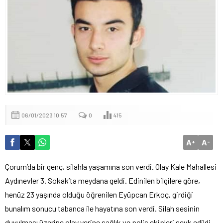
06/01/2023 10:57
0
415
A
A
+
-
Çorum’da bir genç, silahla yaşamına son verdi. Olay Kale Mahallesi
Aydınevler 3. Sokak’ta meydana geldi. Edinilen bilgilere göre,
henüz 23 yaşında olduğu öğrenilen Eyüpcan Erkoç, girdiği
bunalım sonucu tabanca ile hayatına son verdi. Silah sesinin
duyulması üzerine olay yerine sağlık ve polis ekipleri sevk edildi.