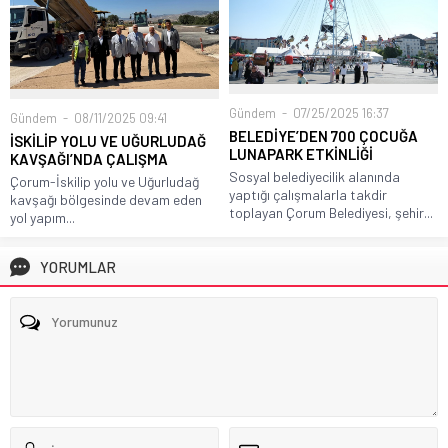
Gündem
07/25/2025 16:37
Gündem
08/11/2025 09:41
BELEDİYE’DEN 700 ÇOCUĞA
İSKİLİP YOLU VE UĞURLUDAĞ
LUNAPARK ETKİNLİĞİ
KAVŞAĞI’NDA ÇALIŞMA
Sosyal belediyecilik alanında
Çorum-İskilip yolu ve Uğurludağ
yaptığı çalışmalarla takdir
kavşağı bölgesinde devam eden
toplayan Çorum Belediyesi, şehir...
yol yapım...
YORUMLAR