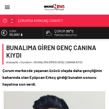
ÇORUM’DA KORKUNÇ CİNAYET!
ASLAN, CUMHURBAŞKANI BAŞDANIŞMANI OLDU
ÇORUM
30°C
EURO
55,0051
SIR PERDESİ ÇÖZÜLDÜ!
PARÇALI BULUTLU
ÇORUM ŞEKER’İN SATIŞINA ONAY
ALTIN
BUNALIMA GİREN GENÇ CANINA
6.584,66
ÇATIDAN DÜŞTÜ!
KIYDI
BİST
13.889,75
Anasayfa
»
Gündem
»
BUNALIMA GİREN GENÇ CANINA KIYDI
DOLAR
Çorum merkezde yaşanan üzücü olayda daha gençliğinin
47,7046
baharında olan Eyüpcan Erkoç girdiği bunalım sonucu
hayatına son verdi.