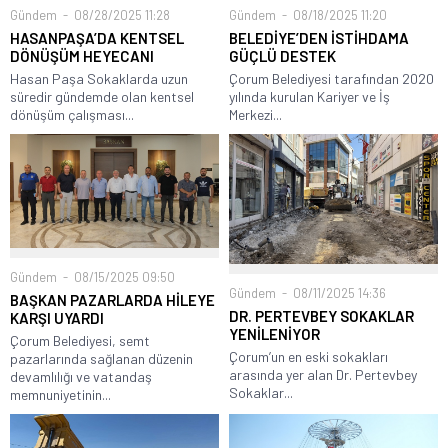
Gündem
08/28/2025 11:28
Gündem
08/18/2025 11:20
HASANPAŞA’DA KENTSEL
BELEDİYE’DEN İSTİHDAMA
DÖNÜŞÜM HEYECANI
GÜÇLÜ DESTEK
Hasan Paşa Sokaklarda uzun
Çorum Belediyesi tarafından 2020
süredir gündemde olan kentsel
yılında kurulan Kariyer ve İş
dönüşüm çalışması...
Merkezi...
Gündem
08/15/2025 09:50
Gündem
08/11/2025 14:36
BAŞKAN PAZARLARDA HİLEYE
DR. PERTEVBEY SOKAKLAR
KARŞI UYARDI
YENİLENİYOR
Çorum Belediyesi, semt
Çorum’un en eski sokakları
pazarlarında sağlanan düzenin
arasında yer alan Dr. Pertevbey
devamlılığı ve vatandaş
Sokaklar...
memnuniyetinin...