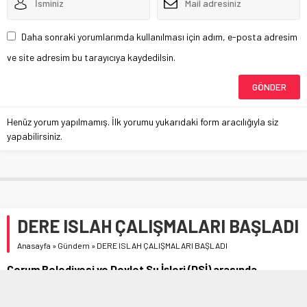
Daha sonraki yorumlarımda kullanılması için adım, e-posta adresim
ve site adresim bu tarayıcıya kaydedilsin.
Henüz yorum yapılmamış. İlk yorumu yukarıdaki form aracılığıyla siz
yapabilirsiniz.
DERE ISLAH ÇALIŞMALARI BAŞLADI
Anasayfa
»
Gündem
»
DERE ISLAH ÇALIŞMALARI BAŞLADI
Çorum Belediyesi ve Devlet Su İşleri (DSİ) arasında
imzalanan sözleşme doğrultusunda, Çorum’un Bayat