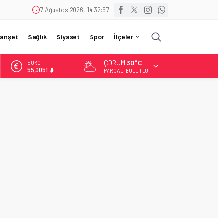
7 Ağustos 2026, 14:32:59
anşet
Sağlık
Siyaset
Spor
İlçeler
ÇORUM
30°C
EURO
55,0051
PARÇALI BULUTLU
ALTIN
6.584,66
BİST
13.889,75
DOLAR
47,7046