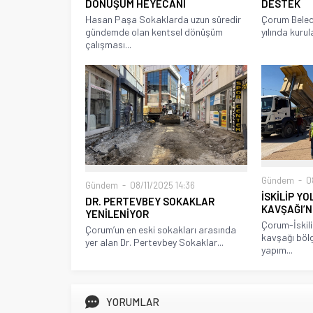
DÖNÜŞÜM HEYECANI
DESTEK
Hasan Paşa Sokaklarda uzun süredir
Çorum Beled
gündemde olan kentsel dönüşüm
yılında kurul
çalışması...
Gündem
08
Gündem
08/11/2025 14:36
İSKİLİP Y
DR. PERTEVBEY SOKAKLAR
KAVŞAĞI’
YENİLENİYOR
Çorum-İskili
Çorum’un en eski sokakları arasında
kavşağı böl
yer alan Dr. Pertevbey Sokaklar...
yapım...
YORUMLAR