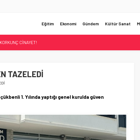
Eğitim
Ekonomi
Gündem
Kültür Sanat
M
UMHURBAŞKANI BAŞDANIŞMANI OLDU
Sİ ÇÖZÜLDÜ!
ER’İN SATIŞINA ONAY
ÜŞTÜ!
N TAZELEDİ
KORKUNÇ CİNAYET!
EDİ
kbenli 1. Yılında yaptığı genel kurulda güven