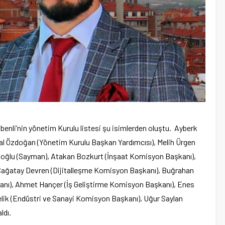
li’nin yönetim Kurulu listesi şu isimlerden oluştu. Ayberk
al Özdoğan (Yönetim Kurulu Başkan Yardımcısı), Melih Ürgen
itoğlu (Sayman), Atakan Bozkurt (İnşaat Komisyon Başkanı),
Çağatay Devren (Dijitalleşme Komisyon Başkanı), Buğrahan
nı), Ahmet Hançer (İş Geliştirme Komisyon Başkanı), Enes
elik (Endüstri ve Sanayi Komisyon Başkanı), Uğur Saylan
ldı.