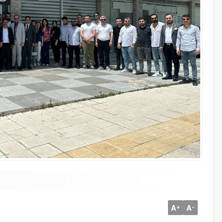
A
A
+
-