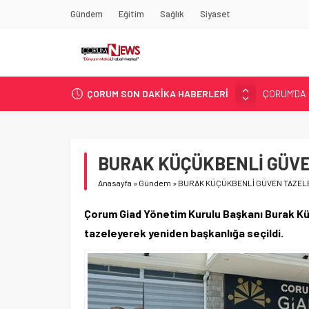
Gündem
Eğitim
Sağlık
Siyaset
ÇORUM SON DAKİKA HABERLERİ
ASLAN, C
SIR PERDE
ÇORUM ŞEK
ÇATIDAN D
BURAK KÜÇÜKBENLİ GÜVE
ÇORUM’DA 
Anasayfa
»
Gündem
»
BURAK KÜÇÜKBENLİ GÜVEN TAZEL
Çorum Giad Yönetim Kurulu Başkanı Burak Küçü
tazeleyerek yeniden başkanlığa seçildi.