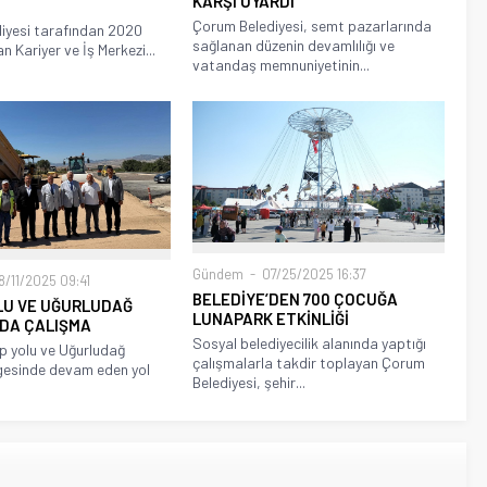
KARŞI UYARDI
Çorum Belediyesi, semt pazarlarında
iyesi tarafından 2020
sağlanan düzenin devamlılığı ve
an Kariyer ve İş Merkezi...
vatandaş memnuniyetinin...
Gündem
07/25/2025 16:37
/11/2025 09:41
BELEDİYE’DEN 700 ÇOCUĞA
OLU VE UĞURLUDAĞ
LUNAPARK ETKİNLİĞİ
NDA ÇALIŞMA
Sosyal belediyecilik alanında yaptığı
p yolu ve Uğurludağ
çalışmalarla takdir toplayan Çorum
gesinde devam eden yol
Belediyesi, şehir...