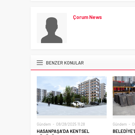
Çorum News
BENZER KONULAR
Gündem
08/28/2025 11:28
Gündem
08
HASANPAŞA’DA KENTSEL
BELEDİYE’