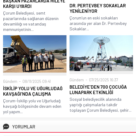
BAŞKAN PAZARLARDA HİLEYE
DR. PERTEVBEY SOKAKLAR
KARŞI UYARDI
YENİLENİYOR
Çorum Belediyesi, semt
Çorum’un en eski sokakları
pazarlarında sağlanan düzenin
arasında yer alan Dr. Pertevbey
devamlılığı ve vatandaş
Sokaklar...
memnuniyetinin...
Gündem
07/25/2025 16:37
Gündem
08/11/2025 09:41
BELEDİYE’DEN 700 ÇOCUĞA
İSKİLİP YOLU VE UĞURLUDAĞ
LUNAPARK ETKİNLİĞİ
KAVŞAĞI’NDA ÇALIŞMA
Sosyal belediyecilik alanında
Çorum-İskilip yolu ve Uğurludağ
yaptığı çalışmalarla takdir
kavşağı bölgesinde devam eden
toplayan Çorum Belediyesi, şehir...
yol yapım...
YORUMLAR