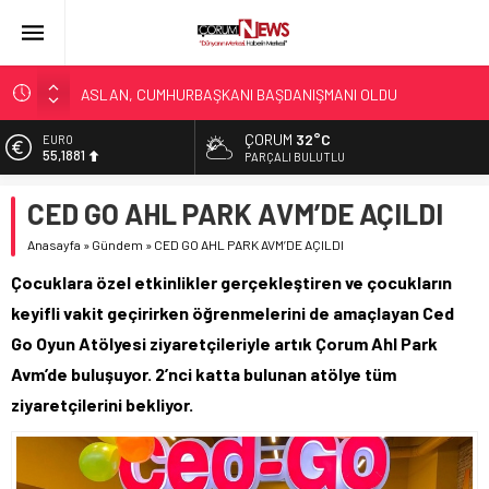
ASLAN, CUMHURBAŞKANI BAŞDANIŞMANI OLDU
SIR PERDESİ ÇÖZÜLDÜ!
ÇORUM
32°C
ALTIN
6.660,55
ÇORUM ŞEKER’İN SATIŞINA ONAY
PARÇALI BULUTLU
ÇATIDAN DÜŞTÜ!
BİST
CED GO AHL PARK AVM’DE AÇILDI
13.779,39
ÇORUM’DA KORKUNÇ CİNAYET!
Anasayfa
»
Gündem
»
CED GO AHL PARK AVM’DE AÇILDI
DOLAR
47,7111
Çocuklara özel etkinlikler gerçekleştiren ve çocukların
EURO
keyifli vakit geçirirken öğrenmelerini de amaçlayan Ced
55,1881
Go Oyun Atölyesi ziyaretçileriyle artık Çorum Ahl Park
Avm’de buluşuyor. 2’nci katta bulunan atölye tüm
ziyaretçilerini bekliyor.