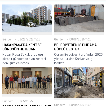
Gündem
08/28/2025 11:28
Gündem
08/18/2025 11:20
HASANPAŞA’DA KENTSEL
BELEDİYE’DEN İSTİHDAMA
DÖNÜŞÜM HEYECANI
GÜÇLÜ DESTEK
Hasan Paşa Sokaklarda uzun
Çorum Belediyesi tarafından 2020
süredir gündemde olan kentsel
yılında kurulan Kariyer ve İş
dönüşüm çalışması...
Merkezi...
Gündem
08/15/2025 09:50
Gündem
08/11/2025 14:36