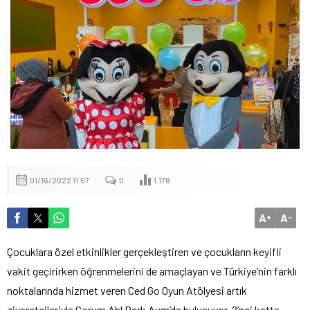
01/16/2022 11:57
0
1.178
A
A
+
-
Çocuklara özel etkinlikler gerçekleştiren ve çocukların keyifli
vakit geçirirken öğrenmelerini de amaçlayan ve Türkiye’nin farklı
noktalarında hizmet veren Ced Go Oyun Atölyesi artık
ziyaretçileriyle Çorum Ahl Park Avm’de buluşuyor. 2’nci katta