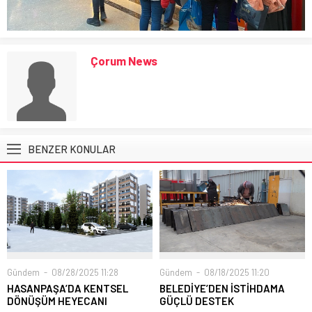
Çorum News
BENZER KONULAR
Gündem
08/28/2025 11:28
Gündem
08/18/2025 11:20
HASANPAŞA’DA KENTSEL
BELEDİYE’DEN İSTİHDAMA
DÖNÜŞÜM HEYECANI
GÜÇLÜ DESTEK