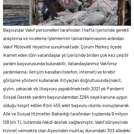
Başvurular Vakıf personelleri tarafından 1 hafta içerisinde gerekli
araştırma ve inceleme işlemlerinin tamamlanmasının ardından
Vakıf Mütevelli Heyetine sunulmaktadır. Çorum Merkez ilçede
ikamet eden tüm vatandaşlar yıl içerisinde birden çok kez çeşitli
yardım başvurusunda bulunabilir. Vatandaşlarımız Vakfımız
yardımlarına; iletişim kanalları (telefon, internet) ve birebir
görüşme yöntemi kullanarak ihtiyaçları doğrultusunda (nakit,
giyim, yakacak vb.) başvuru yapabilmektedir.2021 yılı Pandemi
Sosyal Destek yardımı başvurularından 3294 sayılı kanuna uygun
olduğu tespit edilen 8 bin 455 adet başvuru olumlu sonuçlanarak
Aile ve Sosyal Hizmetler Bakanlığı tarafından toplamda 9 milyon
128 bin TL tutarında nakdi destek sağlanmıştır. Vakıf bünyesinde
hizmet vermekte olan Aşevinden muhtaç durumdaki 303 ailedeki