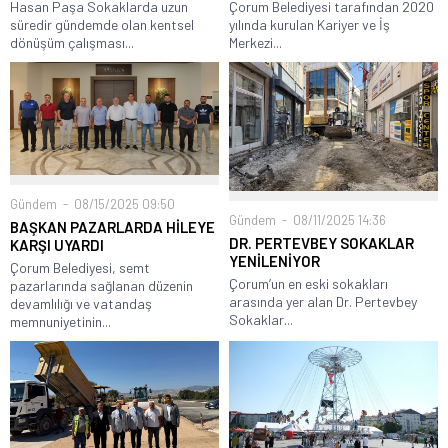
Hasan Paşa Sokaklarda uzun
Çorum Belediyesi tarafından 2020
süredir gündemde olan kentsel
yılında kurulan Kariyer ve İş
dönüşüm çalışması...
Merkezi...
Gündem
08/15/2025 09:50
Gündem
08/11/2025 14:36
BAŞKAN PAZARLARDA HİLEYE
DR. PERTEVBEY SOKAKLAR
KARŞI UYARDI
YENİLENİYOR
Çorum Belediyesi, semt
Çorum’un en eski sokakları
pazarlarında sağlanan düzenin
arasında yer alan Dr. Pertevbey
devamlılığı ve vatandaş
Sokaklar...
memnuniyetinin...