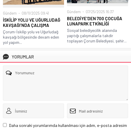
Gündem
07/25/2025 16:37
Gündem
08/11/2025 09:41
BELEDİYE’DEN 700 ÇOCUĞA
İSKİLİP YOLU VE UĞURLUDAĞ
LUNAPARK ETKİNLİĞİ
KAVŞAĞI’NDA ÇALIŞMA
Sosyal belediyecilik alanında
Çorum-İskilip yolu ve Uğurludağ
yaptığı çalışmalarla takdir
kavşağı bölgesinde devam eden
toplayan Çorum Belediyesi, şehir...
yol yapım...
YORUMLAR
Daha sonraki yorumlarımda kullanılması için adım, e-posta adresim