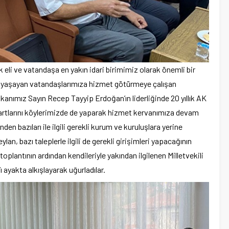
eli ve vatandaşa en yakın idari birimimiz olarak önemli bir
e yaşayan vatandaşlarımıza hizmet götürmeye çalışan
nımız Sayın Recep Tayyip Erdoğan’ın liderliğinde 20 yıllık AK
dartlarını köylerimizde de yaparak hizmet kervanımıza devam
nden bazıları ile ilgili gerekli kurum ve kuruluşlara yerine
an, bazı taleplerle ilgili de gerekli girişimleri yapacağının
lantının ardından kendileriyle yakından ilgilenen Milletvekili
ı ayakta alkışlayarak uğurladılar.