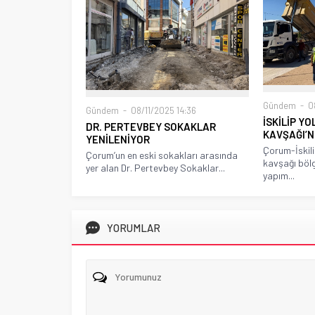
Gündem
08
Gündem
08/11/2025 14:36
İSKİLİP Y
DR. PERTEVBEY SOKAKLAR
KAVŞAĞI’
YENİLENİYOR
Çorum-İskili
Çorum’un en eski sokakları arasında
kavşağı böl
yer alan Dr. Pertevbey Sokaklar...
yapım...
YORUMLAR