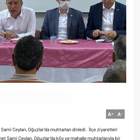
A
A
+
-
mi Ceylan, Oğuzlar’da muhtarları dinledi. İlçe ziyaretleri
met Sami Ceylan, Oğuzlar’da köy ve mahalle muhtarlarıyla bir