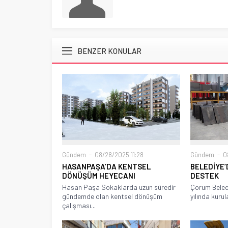
BENZER KONULAR
Gündem
08/28/2025 11:28
Gündem
08
HASANPAŞA’DA KENTSEL
BELEDİYE’
DÖNÜŞÜM HEYECANI
DESTEK
Hasan Paşa Sokaklarda uzun süredir
Çorum Beled
gündemde olan kentsel dönüşüm
yılında kurul
çalışması...