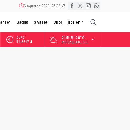
6 Ağustos 2026, 23:32:49
anşet
Sağlık
Siyaset
Spor
İlçeler
ÇORUM
29°C
EURO
54,9747
PARÇALI BULUTLU
ALTIN
6.499,25
BİST
13.798,82
DOLAR
47,5921