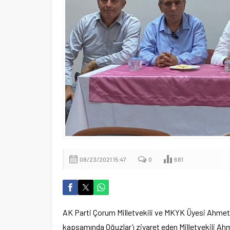
08/23/2021 15:47
0
681
AK Parti Çorum Milletvekili ve MKYK Üyesi Ahmet Sa
kapsamında Oğuzlar’ı ziyaret eden Milletvekili Ah