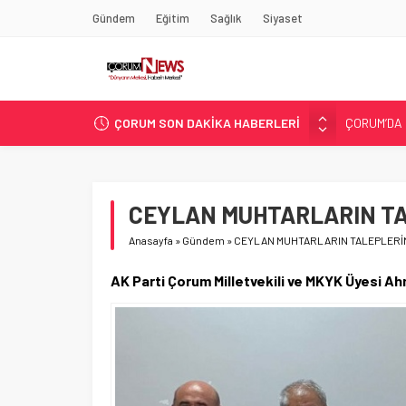
Gündem
Eğitim
Sağlık
Siyaset
ÇORUM SON DAKİKA HABERLERİ
ASLAN, C
SIR PERDE
ÇORUM ŞEK
ÇATIDAN D
CEYLAN MUHTARLARIN TA
ÇORUM’DA 
Anasayfa
»
Gündem
»
CEYLAN MUHTARLARIN TALEPLERİN
AK Parti Çorum Milletvekili ve MKYK Üyesi Ah