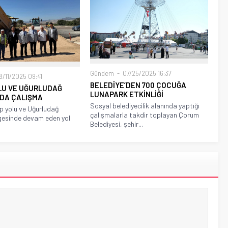
Gündem
07/25/2025 16:37
/11/2025 09:41
BELEDİYE’DEN 700 ÇOCUĞA
OLU VE UĞURLUDAĞ
LUNAPARK ETKİNLİĞİ
NDA ÇALIŞMA
Sosyal belediyecilik alanında yaptığı
p yolu ve Uğurludağ
çalışmalarla takdir toplayan Çorum
gesinde devam eden yol
Belediyesi, şehir...