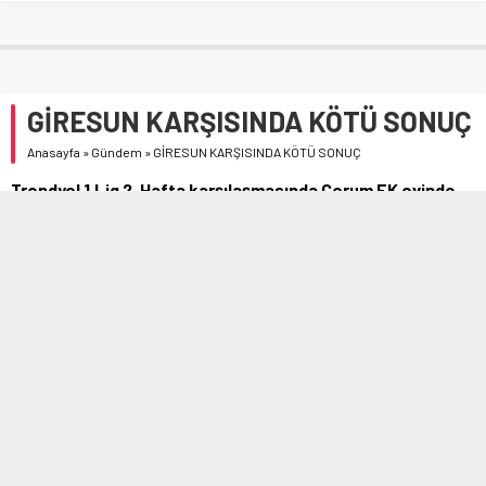
GİRESUN KARŞISINDA KÖTÜ SONUÇ
Anasayfa
»
Gündem
»
GİRESUN KARŞISINDA KÖTÜ SONUÇ
Trendyol 1.Lig 2. Hafta karşılaşmasında Çorum FK evinde
Bitexsen Giresunspor’u konuk etti.