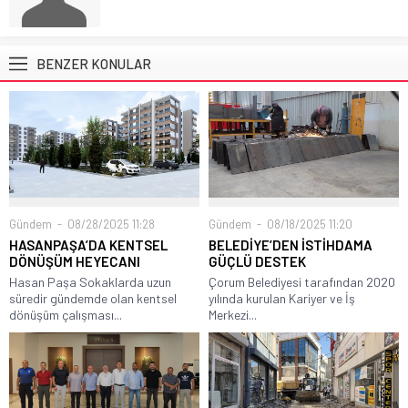
BENZER KONULAR
Gündem
08/28/2025 11:28
Gündem
08/18/2025 11:20
HASANPAŞA’DA KENTSEL
BELEDİYE’DEN İSTİHDAMA
DÖNÜŞÜM HEYECANI
GÜÇLÜ DESTEK
Hasan Paşa Sokaklarda uzun
Çorum Belediyesi tarafından 2020
süredir gündemde olan kentsel
yılında kurulan Kariyer ve İş
dönüşüm çalışması...
Merkezi...