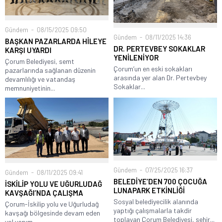
Gündem
08/15/2025 09:50
Gündem
08/11/2025 14:36
BAŞKAN PAZARLARDA HİLEYE
DR. PERTEVBEY SOKAKLAR
KARŞI UYARDI
YENİLENİYOR
Çorum Belediyesi, semt
Çorum’un en eski sokakları
pazarlarında sağlanan düzenin
arasında yer alan Dr. Pertevbey
devamlılığı ve vatandaş
Sokaklar...
memnuniyetinin...
Gündem
07/25/2025 16:37
Gündem
08/11/2025 09:41
BELEDİYE’DEN 700 ÇOCUĞA
İSKİLİP YOLU VE UĞURLUDAĞ
LUNAPARK ETKİNLİĞİ
KAVŞAĞI’NDA ÇALIŞMA
Sosyal belediyecilik alanında
Çorum-İskilip yolu ve Uğurludağ
yaptığı çalışmalarla takdir
kavşağı bölgesinde devam eden
toplayan Çorum Belediyesi, şehir...
yol yapım...