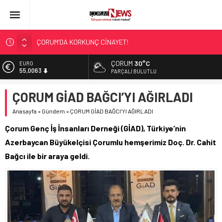
ÇORUM’DA KORKUNÇ CİNAYET!
ASLAN, CUMHURBAŞKANI BAŞDANIŞMANI OLDU
ÇORUM
30°C
EURO
SIR PERDESİ ÇÖZÜLDÜ!
55,0063
PARÇALI BULUTLU
ÇORUM ŞEKER’İN SATIŞINA ONAY
ALTIN
ÇORUM GİAD BAĞCI’YI AĞIRLADI
6.543,59
ÇATIDAN DÜŞTÜ!
Anasayfa
»
Gündem
»
ÇORUM GİAD BAĞCI’YI AĞIRLADI
BİST
13.798,82
Çorum Genç İş İnsanları Derneği (GİAD), Türkiye’nin
DOLAR
Azerbaycan Büyükelçisi Çorumlu hemşerimiz Doç. Dr. Cahit
47,7010
Bağcı ile bir araya geldi.