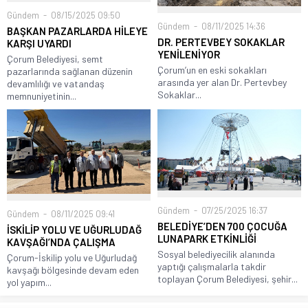
Gündem
08/15/2025 09:50
Gündem
08/11/2025 14:36
BAŞKAN PAZARLARDA HİLEYE
DR. PERTEVBEY SOKAKLAR
KARŞI UYARDI
YENİLENİYOR
Çorum Belediyesi, semt
Çorum’un en eski sokakları
pazarlarında sağlanan düzenin
arasında yer alan Dr. Pertevbey
devamlılığı ve vatandaş
Sokaklar...
memnuniyetinin...
Gündem
07/25/2025 16:37
Gündem
08/11/2025 09:41
BELEDİYE’DEN 700 ÇOCUĞA
İSKİLİP YOLU VE UĞURLUDAĞ
LUNAPARK ETKİNLİĞİ
KAVŞAĞI’NDA ÇALIŞMA
Sosyal belediyecilik alanında
Çorum-İskilip yolu ve Uğurludağ
yaptığı çalışmalarla takdir
kavşağı bölgesinde devam eden
toplayan Çorum Belediyesi, şehir...
yol yapım...