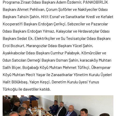
Programa Ziraat Odası Başkanı Adem Özdemir, PANKOBİRLİK
Başkanı Ahmet Pehlivan, Çorum Şoförler ve Nakliyeciler Odası
Başkanı Tahsin Şahin, Hitit Esnaf ve Sanatkarlar Kredi ve Kefalet
Kooperatifi Başkanı Erdoğan Çerikçi, Sebzeciler ve Pazarcılar
Odası Başkanı Erdoğan Yılmaz, Kalaycılar ve Hırdavatçılar Odası
Başkanı Sedat Ek, Elektrikçiler ve Su Tesisatçılar Odası Başkanı
Erol Bozkurt, Marangozlar Odası Başkanı Yücel Şahin,
Ayakkabıcılar Odası Başkanı Cumhur Palabıyık, Kömürcüler ve
Odun Satıcıları Derneği Başkanı Osman Şahin, karacaköy Muhtarı
Salih Biçer, Boğabağı Köyü Muhtarı Mehmet Tüfikçi, Ülkempınar
Köyü Muhtarı Mecit Yaşar ile Zanaatkarlar Yönetim Kurulu Üyeleri
Halit Bölükbaş, Yalçın Keşçi, Denetim Kurulu üyesi Yunus
Türkoğlu ile davetliler katıldı.