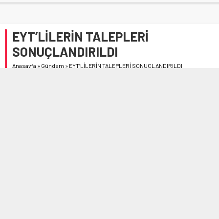
EYT’LİLERİN TALEPLERİ
SONUÇLANDIRILDI
Anasayfa
»
Gündem
»
EYT’LİLERİN TALEPLERİ SONUÇLANDIRILDI
Sosyal Güvenlik Kurumu(SGK) İl Müdürü Ömer Tök, dün
itibariyle tüm EYT’lilerin taleplerini sonuçlandırdıklarını
ifade etti.