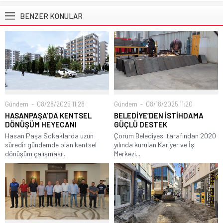
BENZER KONULAR
Gündem
08/28/2025 11:28
Gündem
08/18/2025 11:20
HASANPAŞA’DA KENTSEL
BELEDİYE’DEN İSTİHDAMA
DÖNÜŞÜM HEYECANI
GÜÇLÜ DESTEK
Hasan Paşa Sokaklarda uzun
Çorum Belediyesi tarafından 2020
süredir gündemde olan kentsel
yılında kurulan Kariyer ve İş
dönüşüm çalışması...
Merkezi...