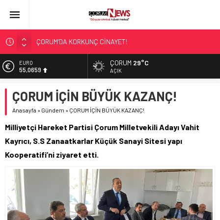
ÇORUM’DA KORKUNÇ CİNAYET!
ASLAN, CUMHURBAŞKANI BAŞDANIŞMANI OLDU
SIR PERDESİ ÇÖZÜLDÜ!
ÇORUM
29°C
EURO
55,0659
AÇIK
ÇORUM ŞEKER’İN SATIŞINA ONAY
ÇATIDAN DÜŞTÜ!
ALTIN
ÇORUM İÇİN BÜYÜK KAZANÇ!
6.521,17
Anasayfa
»
Gündem
»
ÇORUM İÇİN BÜYÜK KAZANÇ!
BİST
13.685,30
Milliyetçi Hareket Partisi Çorum Milletvekili Adayı Vahit
DOLAR
Kayrıcı, S.S Zanaatkarlar Küçük Sanayi Sitesi yapı
47,5953
Kooperatifi’ni ziyaret etti.