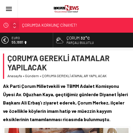
ÇORUM’DA KORKUNÇ CİNAYET!
ASLAN, CUMHURBAŞKANI BAŞDANIŞMANI OLDU
ÇORUM
32°C
EURO
55,1881
SIR PERDESİ ÇÖZÜLDÜ!
PARÇALI BULUTLU
ÇORUM ŞEKER’İN SATIŞINA ONAY
ALTIN
ÇORUM’A GEREKLİ ATAMALAR
6.660,55
ÇATIDAN DÜŞTÜ!
YAPILACAK
BİST
13.779,39
Anasayfa
»
Gündem
»
ÇORUM’A GEREKLİ ATAMALAR YAPILACAK
DOLAR
Ak Parti Çorum Milletvekili ve TBMM Adalet Komisyonu
47,7111
Üyesi Av. Oğuzhan Kaya, geçtiğimiz günlerde Diyanet İşleri
Başkanı Ali Erbaş’ı ziyaret ederek, Çorum Merkez, ilçeler
ve özellikle köylerin imam hatip ve müezzin kayyım
eksiklerinin tamamlanması ricasında bulunmuştu.