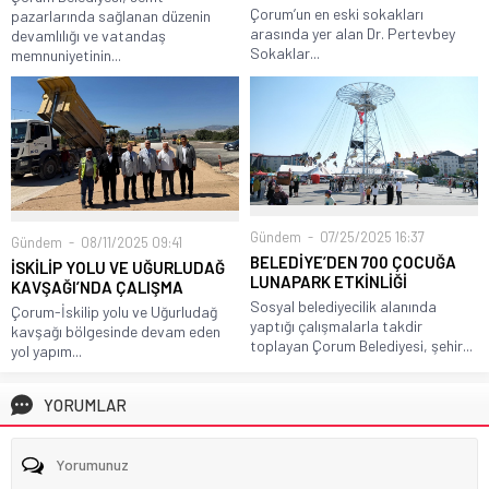
Çorum’un en eski sokakları
pazarlarında sağlanan düzenin
arasında yer alan Dr. Pertevbey
devamlılığı ve vatandaş
Sokaklar...
memnuniyetinin...
Gündem
07/25/2025 16:37
Gündem
08/11/2025 09:41
BELEDİYE’DEN 700 ÇOCUĞA
İSKİLİP YOLU VE UĞURLUDAĞ
LUNAPARK ETKİNLİĞİ
KAVŞAĞI’NDA ÇALIŞMA
Sosyal belediyecilik alanında
Çorum-İskilip yolu ve Uğurludağ
yaptığı çalışmalarla takdir
kavşağı bölgesinde devam eden
toplayan Çorum Belediyesi, şehir...
yol yapım...
YORUMLAR