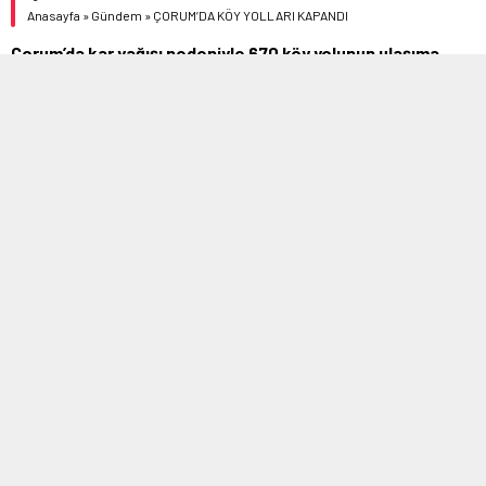
Anasayfa
»
Gündem
»
ÇORUM’DA KÖY YOLLARI KAPANDI
Çorum’da kar yağışı nedeniyle 670 köy yolunun ulaşıma
kapandığı öğrenildi. Hafta sonu etkili olan yoğun kar yağışı
ve tipi, günlük yaşamı olumsuz etkiliyor.
01/24/2022 09:18
0
527