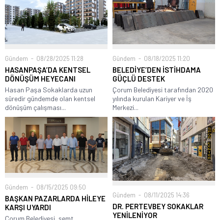
Gündem
08/28/2025 11:28
Gündem
08/18/2025 11:20
HASANPAŞA’DA KENTSEL
BELEDİYE’DEN İSTİHDAMA
DÖNÜŞÜM HEYECANI
GÜÇLÜ DESTEK
Hasan Paşa Sokaklarda uzun
Çorum Belediyesi tarafından 2020
süredir gündemde olan kentsel
yılında kurulan Kariyer ve İş
dönüşüm çalışması...
Merkezi...
Gündem
08/15/2025 09:50
Gündem
08/11/2025 14:36
BAŞKAN PAZARLARDA HİLEYE
DR. PERTEVBEY SOKAKLAR
KARŞI UYARDI
YENİLENİYOR
Çorum Belediyesi, semt