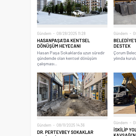
Gündem
08/28/2025 11:28
Gündem
08
HASANPAŞA’DA KENTSEL
BELEDİYE’
DÖNÜŞÜM HEYECANI
DESTEK
Hasan Paşa Sokaklarda uzun süredir
Çorum Beled
gündemde olan kentsel dönüşüm
yılında kurul
çalışması...
Gündem
08
Gündem
08/11/2025 14:36
İSKİLİP Y
DR. PERTEVBEY SOKAKLAR
KAVŞAĞI’