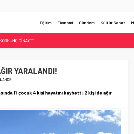
Eğitim
Ekonomi
Gündem
Kültür Sanat
M
KORKUNÇ CİNAYET!
UMHURBAŞKANI BAŞDANIŞMANI OLDU
Sİ ÇÖZÜLDÜ!
ER’İN SATIŞINA ONAY
ĞIR YARALANDI!
ÜŞTÜ!
LANDI!
da 1’i çocuk 4 kişi hayatını kaybetti, 2 kişi de ağır