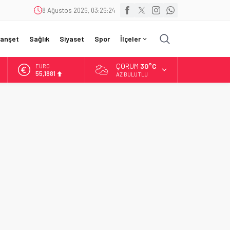
8 Ağustos 2026, 03:26:25
anşet
Sağlık
Siyaset
Spor
İlçeler
ÇORUM
30°C
EURO
55,1881
AZ BULUTLU
ALTIN
6.660,55
BİST
13.779,39
DOLAR
47,7111