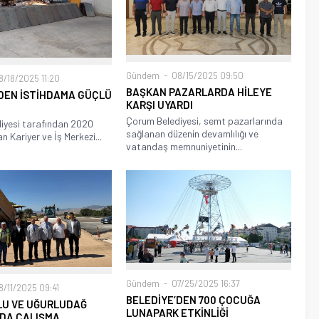
Gündem
08/15/2025 09:50
/18/2025 11:20
BAŞKAN PAZARLARDA HİLEYE
DEN İSTİHDAMA GÜÇLÜ
KARŞI UYARDI
Çorum Belediyesi, semt pazarlarında
iyesi tarafından 2020
sağlanan düzenin devamlılığı ve
an Kariyer ve İş Merkezi...
vatandaş memnuniyetinin...
Gündem
07/25/2025 16:37
/11/2025 09:41
BELEDİYE’DEN 700 ÇOCUĞA
OLU VE UĞURLUDAĞ
LUNAPARK ETKİNLİĞİ
NDA ÇALIŞMA