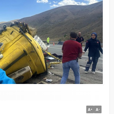
A
A
+
-