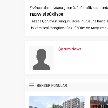
Erzincan’da meydana gelen üzücü trafik kazasında 1’
TEDAVİSİ SÜRÜYOR
Kazada Çorum’un Sungurlu ilçesi nüfusuna kayıtlı Bu
Üniversitesi Mengücek Gazi Eğitim ve Araştırma H
Çorum News
BENZER KONULAR