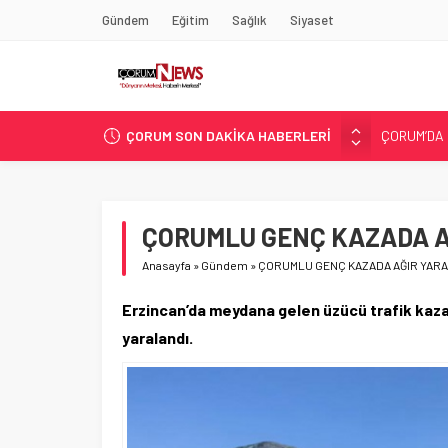
Gündem
Eğitim
Sağlık
Siyaset
ÇORUM’DA 
ÇORUM SON DAKİKA HABERLERİ
ASLAN, C
SIR PERDE
ÇORUM ŞEK
ÇORUMLU GENÇ KAZADA A
ÇATIDAN D
Anasayfa
»
Gündem
»
ÇORUMLU GENÇ KAZADA AĞIR YARA
Erzincan’da meydana gelen üzücü trafik kazasın
yaralandı.