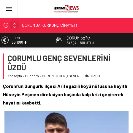
ÇORUM’DA KORKUNÇ CİNAYET!
ASLAN, CUMHURBAŞKANI BAŞDANIŞMANI OLDU
ÇORUM
32°C
EURO
55,1881
SIR PERDESİ ÇÖZÜLDÜ!
PARÇALI BULUTLU
ÇORUM ŞEKER’İN SATIŞINA ONAY
ALTIN
ÇORUMLU GENÇ SEVENLERİNİ
6.660,55
ÇATIDAN DÜŞTÜ!
ÜZDÜ
BİST
13.779,39
Anasayfa
»
Gündem
»
ÇORUMLU GENÇ SEVENLERİNİ ÜZDÜ
DOLAR
Çorum’un Sungurlu ilçesi Arifegazili köyü nüfusuna kayıtlı
47,7111
Hüseyin Peşmen direksiyon başında kalp krizi geçirerek
hayatını kaybetti.