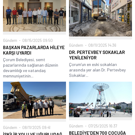
Gündem
08/15/2025 09:50
Gündem
08/11/2025 14:36
BAŞKAN PAZARLARDA HİLEYE
DR. PERTEVBEY SOKAKLAR
KARŞI UYARDI
YENİLENİYOR
Çorum Belediyesi, semt
Çorum’un en eski sokakları
pazarlarında sağlanan düzenin
arasında yer alan Dr. Pertevbey
devamlılığı ve vatandaş
Sokaklar...
memnuniyetinin...
Gündem
07/25/2025 16:37
Gündem
08/11/2025 09:41
BELEDİYE’DEN 700 ÇOCUĞA
İSKİLİP YOLU VE UĞURLUDAĞ