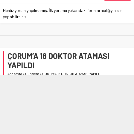
Henüz yorum yapılmamış. İlk yorumu yukarıdaki form aracılığıyla siz
yapabilirsiniz.
ÇORUM’A 18 DOKTOR ATAMASI
YAPILDI
Anasayfa
»
Gündem
»
ÇORUM’A 18 DOKTOR ATAMASI YAPILDI
AK Parti Çorum İl Başkanı Av. Murat Günay, Çorum merkez
ve ilçe hastanelere 16’sı çeşitli branşlarda uzman hekim
olmak üzere toplam 18 doktor atamasının yapıldığını
açıkladı.