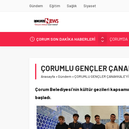
Gündem
Eğitim
Sağlık
Siyaset
ÇORUM’DA 
ÇORUM SON DAKİKA HABERLERİ
ASLAN, C
SIR PERDE
ÇORUM ŞEK
ÇATIDAN D
ÇORUMLU GENÇLER ÇANAK
Anasayfa
»
Gündem
»
ÇORUMLU GENÇLER ÇANAKKALE’Yİ
Çorum Belediyesi’nin kültür gezileri kapsam
başladı.