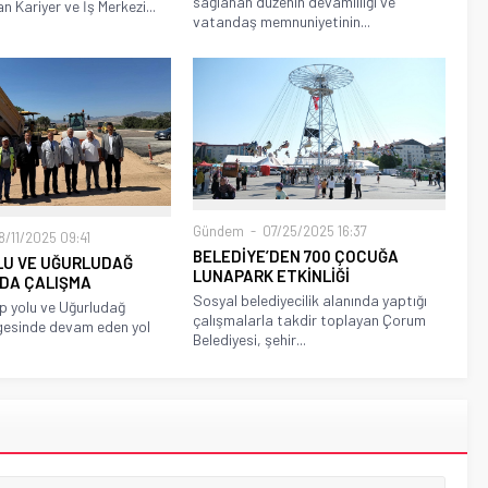
sağlanan düzenin devamlılığı ve
an Kariyer ve İş Merkezi...
vatandaş memnuniyetinin...
Gündem
07/25/2025 16:37
/11/2025 09:41
BELEDİYE’DEN 700 ÇOCUĞA
OLU VE UĞURLUDAĞ
LUNAPARK ETKİNLİĞİ
NDA ÇALIŞMA
Sosyal belediyecilik alanında yaptığı
p yolu ve Uğurludağ
çalışmalarla takdir toplayan Çorum
gesinde devam eden yol
Belediyesi, şehir...