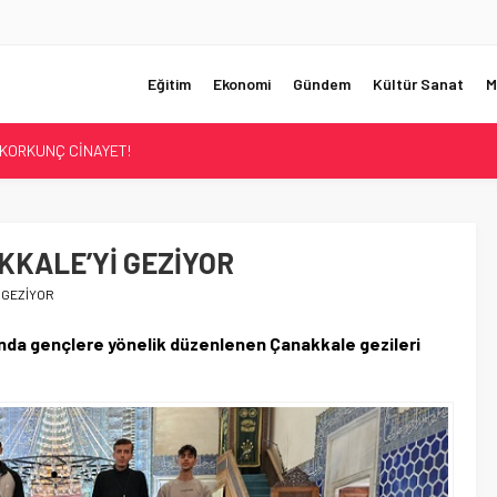
Eğitim
Ekonomi
Gündem
Kültür Sanat
M
KORKUNÇ CİNAYET!
UMHURBAŞKANI BAŞDANIŞMANI OLDU
Sİ ÇÖZÜLDÜ!
ER’İN SATIŞINA ONAY
ÜŞTÜ!
KALE’Yİ GEZİYOR
 GEZİYOR
ında gençlere yönelik düzenlenen Çanakkale gezileri