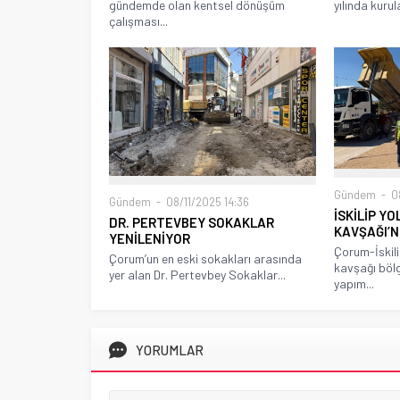
gündemde olan kentsel dönüşüm
yılında kurul
çalışması...
Gündem
08
Gündem
08/11/2025 14:36
İSKİLİP Y
DR. PERTEVBEY SOKAKLAR
KAVŞAĞI’
YENİLENİYOR
Çorum-İskili
Çorum’un en eski sokakları arasında
kavşağı böl
yer alan Dr. Pertevbey Sokaklar...
yapım...
YORUMLAR