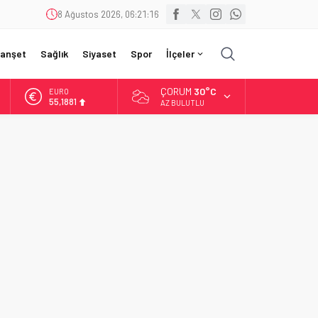
8 Ağustos 2026, 06:21:18
anşet
Sağlık
Siyaset
Spor
İlçeler
ÇORUM
30°C
EURO
55,1881
AZ BULUTLU
ALTIN
6.660,55
BİST
13.779,39
DOLAR
47,7111