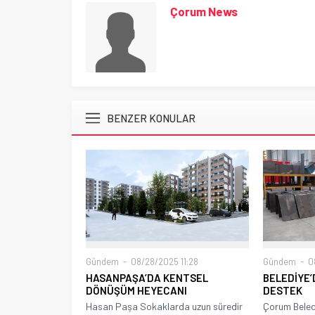
Çorum News
BENZER KONULAR
Gündem
08/28/2025 11:28
Gündem
08
HASANPAŞA’DA KENTSEL
BELEDİYE’
DÖNÜŞÜM HEYECANI
DESTEK
Hasan Paşa Sokaklarda uzun süredir
Çorum Beled