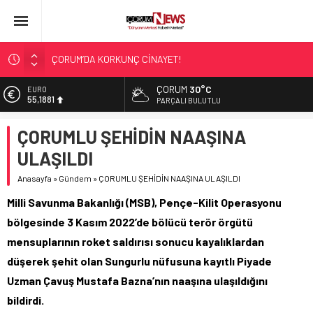
ÇORUM’DA KORKUNÇ CİNAYET!
ASLAN, CUMHURBAŞKANI BAŞDANIŞMANI OLDU
ÇORUM
30°C
EURO
55,1881
SIR PERDESİ ÇÖZÜLDÜ!
PARÇALI BULUTLU
ÇORUM ŞEKER’İN SATIŞINA ONAY
ALTIN
ÇORUMLU ŞEHİDİN NAAŞINA
6.660,55
ÇATIDAN DÜŞTÜ!
ULAŞILDI
BİST
13.779,39
Anasayfa
»
Gündem
»
ÇORUMLU ŞEHİDİN NAAŞINA ULAŞILDI
DOLAR
Milli Savunma Bakanlığı (MSB), Pençe-Kilit Operasyonu
47,7111
bölgesinde 3 Kasım 2022’de bölücü terör örgütü
mensuplarının roket saldırısı sonucu kayalıklardan
düşerek şehit olan Sungurlu nüfusuna kayıtlı Piyade
Uzman Çavuş Mustafa Bazna’nın naaşına ulaşıldığını
bildirdi.