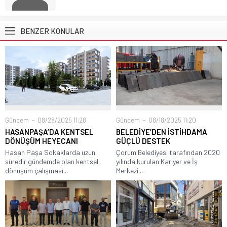
BENZER KONULAR
Gündem
08/28/2025 11:28
Gündem
08/18/2025 11:20
HASANPAŞA’DA KENTSEL
BELEDİYE’DEN İSTİHDAMA
DÖNÜŞÜM HEYECANI
GÜÇLÜ DESTEK
Hasan Paşa Sokaklarda uzun
Çorum Belediyesi tarafından 2020
süredir gündemde olan kentsel
yılında kurulan Kariyer ve İş
dönüşüm çalışması...
Merkezi...