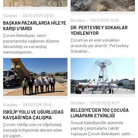
Gündem
08/15/2025 09:50
Gündem
08/11/2025 14:36
BAŞKAN PAZARLARDA HİLEYE
DR. PERTEVBEY SOKAKLAR
KARŞI UYARDI
YENİLENİYOR
Çorum Belediyesi, semt
Çorum’un en eski sokakları
pazarlarında sağlanan düzenin
arasında yer alan Dr. Pertevbey
devamlılığı ve vatandaş
Sokaklar...
memnuniyetinin...
Gündem
07/25/2025 16:37
Gündem
08/11/2025 09:41
BELEDİYE’DEN 700 ÇOCUĞA
İSKİLİP YOLU VE UĞURLUDAĞ
LUNAPARK ETKİNLİĞİ
KAVŞAĞI’NDA ÇALIŞMA
Sosyal belediyecilik alanında
Çorum-İskilip yolu ve Uğurludağ
yaptığı çalışmalarla takdir
kavşağı bölgesinde devam eden
toplayan Çorum Belediyesi, şehir...
yol yapım...