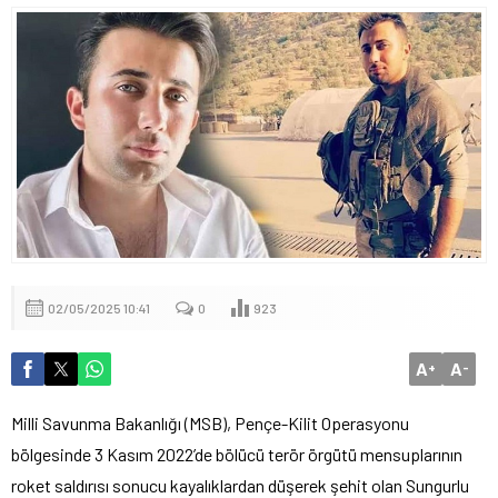
02/05/2025 10:41
0
923
A
A
+
-
Milli Savunma Bakanlığı (MSB), Pençe-Kilit Operasyonu
bölgesinde 3 Kasım 2022’de bölücü terör örgütü mensuplarının
roket saldırısı sonucu kayalıklardan düşerek şehit olan Sungurlu