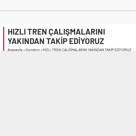
HIZLI TREN ÇALIŞMALARINI
YAKINDAN TAKİP EDİYORUZ
Anasayfa
»
Gündem
»
HIZLI TREN ÇALIŞMALARINI YAKINDAN TAKİP EDİYORUZ
AK Parti Çorum Milletvekili Av. Yusuf Ahlatcı, TCDD Genel
Müdür Yardımcısı İsmail Çağlar ile gerçekleştirdiği
görüşme hakkında açıklamalarda bulundu.