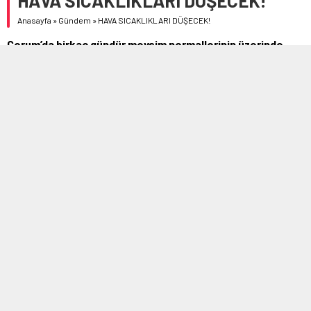
HAVA SICAKLIKLARI DÜŞECEK!
Anasayfa
»
Gündem
»
HAVA SICAKLIKLARI DÜŞECEK!
Çorum’da birkaç gündür mevsim normallerinin üzerinde
seyreden hava sıcaklığı Çarşamba gününden itibaren
yeniden düşüyor.