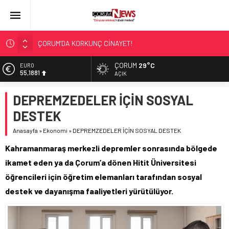
ÇORUM’DA KORKUNÇ CİNAYET!
ASLAN, CUMHURBAŞKANI BAŞDANIŞMANI OLDU
ÇORUM
29°C
EURO
55,1881
SIR PERDESİ ÇÖZÜLDÜ!
AÇIK
ÇORUM ŞEKER’İN SATIŞINA ONAY
ALTIN
DEPREMZEDELER İÇİN SOSYAL
6.660,55
ÇATIDAN DÜŞTÜ!
DESTEK
BİST
13.779,39
Anasayfa
»
Ekonomi
»
DEPREMZEDELER İÇİN SOSYAL DESTEK
DOLAR
Kahramanmaraş merkezli depremler sonrasında bölgede
47,7111
ikamet eden ya da Çorum’a dönen Hitit Üniversitesi
öğrencileri için öğretim elemanları tarafından sosyal
destek ve dayanışma faaliyetleri yürütülüyor.