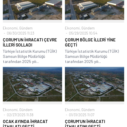
Ekonomi
,
Gündem
Ekonomi
,
Gündem
06/30/2025 11:23
05/29/2025 10:54
ÇORUM’UN İHRACATI ÇEVRE
ÇORUM BÖLGE İLLERİ YİNE
İLLERİ SOLLADI
GEÇTİ
Türkiye İstatistik Kurumu (TÜİK)
Türkiye İstatistik Kurumu (TÜİK)
Samsun Bölge Müdürlüğü
Samsun Bölge Müdürlüğü
tarafından 2025 yılı...
tarafından 2025 yılı...
Ekonomi
,
Gündem
Ekonomi
,
Gündem
02/27/2025 11:38
01/31/2025 11:07
OCAK AYINDA İHRACAT
ÇORUM’UN İHRACATI
İTHALATI GEÇTİ
İTHALATINI GEÇTİ