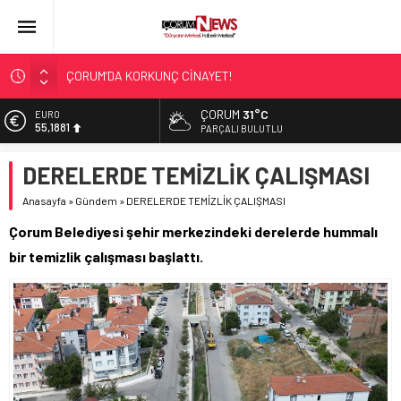
ÇORUM’DA KORKUNÇ CİNAYET!
ASLAN, CUMHURBAŞKANI BAŞDANIŞMANI OLDU
ÇORUM
31°C
EURO
55,1881
SIR PERDESİ ÇÖZÜLDÜ!
PARÇALI BULUTLU
ÇORUM ŞEKER’İN SATIŞINA ONAY
ALTIN
DERELERDE TEMİZLİK ÇALIŞMASI
6.660,55
ÇATIDAN DÜŞTÜ!
Anasayfa
»
Gündem
»
DERELERDE TEMİZLİK ÇALIŞMASI
BİST
13.779,39
Çorum Belediyesi şehir merkezindeki derelerde hummalı
DOLAR
bir temizlik çalışması başlattı.
47,7111