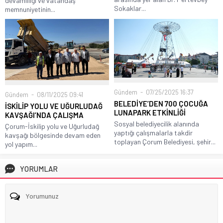
devamlılığı ve vatandaş
Sokaklar...
memnuniyetinin...
Gündem
07/25/2025 16:37
Gündem
08/11/2025 09:41
BELEDİYE’DEN 700 ÇOCUĞA
İSKİLİP YOLU VE UĞURLUDAĞ
LUNAPARK ETKİNLİĞİ
KAVŞAĞI’NDA ÇALIŞMA
Sosyal belediyecilik alanında
Çorum-İskilip yolu ve Uğurludağ
yaptığı çalışmalarla takdir
kavşağı bölgesinde devam eden
toplayan Çorum Belediyesi, şehir...
yol yapım...
YORUMLAR