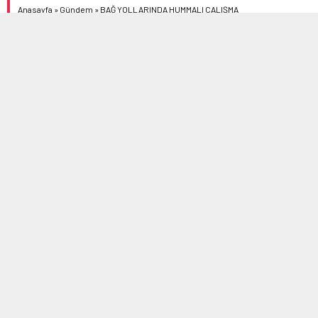
Anasayfa
»
Gündem
»
BAĞ YOLLARINDA HUMMALI ÇALIŞMA
Çorum Belediyesi bağ yolları başta olmak üzere
yapılaşmanın yoğun olmadığı yerlerde sathi kaplama
çalışmalarına devam ediyor.
08/11/2023 21:17
0
376