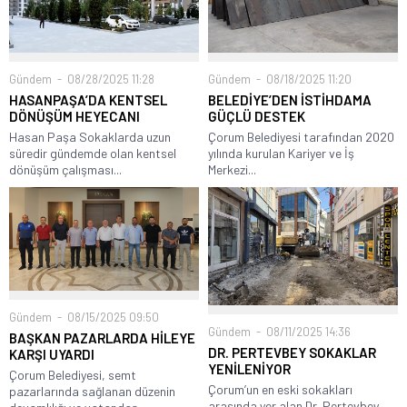
Gündem
08/28/2025 11:28
Gündem
08/18/2025 11:20
HASANPAŞA’DA KENTSEL
BELEDİYE’DEN İSTİHDAMA
DÖNÜŞÜM HEYECANI
GÜÇLÜ DESTEK
Hasan Paşa Sokaklarda uzun
Çorum Belediyesi tarafından 2020
süredir gündemde olan kentsel
yılında kurulan Kariyer ve İş
dönüşüm çalışması...
Merkezi...
Gündem
08/15/2025 09:50
Gündem
08/11/2025 14:36
BAŞKAN PAZARLARDA HİLEYE
DR. PERTEVBEY SOKAKLAR
KARŞI UYARDI
YENİLENİYOR
Çorum Belediyesi, semt
Çorum’un en eski sokakları
pazarlarında sağlanan düzenin
arasında yer alan Dr. Pertevbey