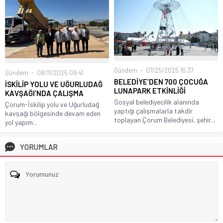
Gündem
07/25/2025 16:37
Gündem
08/11/2025 09:41
BELEDİYE’DEN 700 ÇOCUĞA
İSKİLİP YOLU VE UĞURLUDAĞ
LUNAPARK ETKİNLİĞİ
KAVŞAĞI’NDA ÇALIŞMA
Sosyal belediyecilik alanında
Çorum-İskilip yolu ve Uğurludağ
yaptığı çalışmalarla takdir
kavşağı bölgesinde devam eden
toplayan Çorum Belediyesi, şehir...
yol yapım...
YORUMLAR