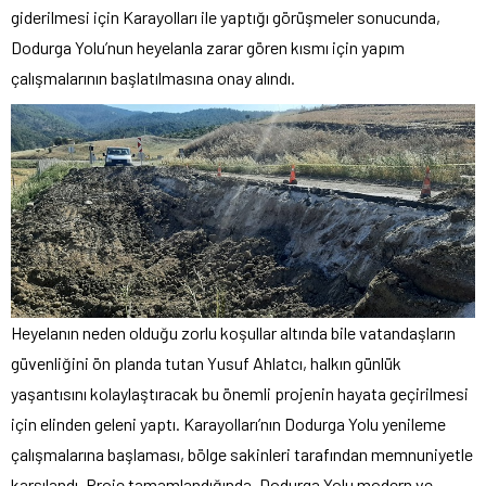
giderilmesi için Karayolları ile yaptığı görüşmeler sonucunda,
Dodurga Yolu’nun heyelanla zarar gören kısmı için yapım
çalışmalarının başlatılmasına onay alındı.
Heyelanın neden olduğu zorlu koşullar altında bile vatandaşların
güvenliğini ön planda tutan Yusuf Ahlatcı, halkın günlük
yaşantısını kolaylaştıracak bu önemli projenin hayata geçirilmesi
için elinden geleni yaptı. Karayolları’nın Dodurga Yolu yenileme
çalışmalarına başlaması, bölge sakinleri tarafından memnuniyetle
karşılandı. Proje tamamlandığında, Dodurga Yolu modern ve