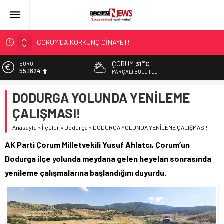
ÇORUM’DA KORKUNÇ CİNAYET!
ASLAN, CUMHURBAŞKANI BAŞDANIŞMANI OLDU
ÇORUM
31°C
EURO
55,1824
SIR PERDESİ ÇÖZÜLDÜ!
PARÇALI BULUTLU
ÇORUM ŞEKER’İN SATIŞINA ONAY
ALTIN
DODURGA YOLUNDA YENİLEME
6.662,10
ÇATIDAN DÜŞTÜ!
ÇALIŞMASI!
BİST
13.779,39
Anasayfa
»
İlçeler
»
Dodurga
»
DODURGA YOLUNDA YENİLEME ÇALIŞMASI!
DOLAR
AK Parti Çorum Milletvekili Yusuf Ahlatcı, Çorum’un
47,6954
Dodurga ilçe yolunda meydana gelen heyelan sonrasında
yenileme çalışmalarına başlandığını duyurdu.