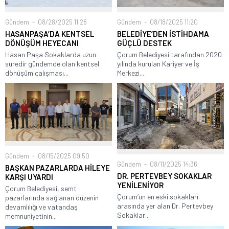
Gündem
08/28/2025 11:28
Gündem
08/18/2025 11:20
HASANPAŞA’DA KENTSEL
BELEDİYE’DEN İSTİHDAMA
DÖNÜŞÜM HEYECANI
GÜÇLÜ DESTEK
Hasan Paşa Sokaklarda uzun
Çorum Belediyesi tarafından 2020
süredir gündemde olan kentsel
yılında kurulan Kariyer ve İş
dönüşüm çalışması...
Merkezi...
Gündem
08/15/2025 09:50
Gündem
08/11/2025 14:36
BAŞKAN PAZARLARDA HİLEYE
DR. PERTEVBEY SOKAKLAR
KARŞI UYARDI
YENİLENİYOR
Çorum Belediyesi, semt
Çorum’un en eski sokakları
pazarlarında sağlanan düzenin
arasında yer alan Dr. Pertevbey
devamlılığı ve vatandaş
Sokaklar...
memnuniyetinin...