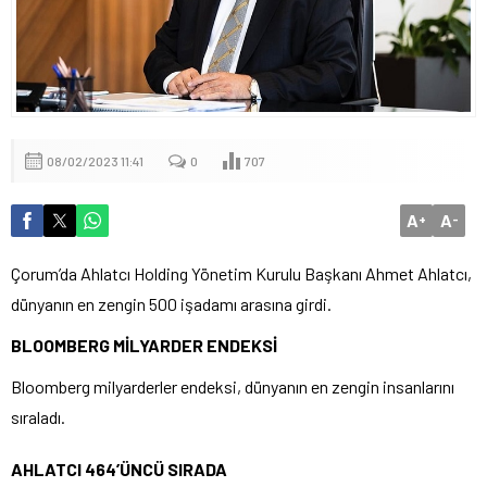
08/02/2023 11:41
0
707
A
A
+
-
Çorum’da Ahlatcı Holding Yönetim Kurulu Başkanı Ahmet Ahlatcı,
dünyanın en zengin 500 işadamı arasına girdi.
BLOOMBERG MİLYARDER ENDEKSİ
Bloomberg milyarderler endeksi, dünyanın en zengin insanlarını
sıraladı.
AHLATCI 464’ÜNCÜ SIRADA