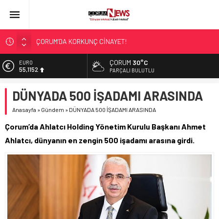
ÇORUM’DA KORKUNÇ CİNAYET!
ASLAN, CUMHURBAŞKANI BAŞDANIŞMANI OLDU
ÇORUM
30°C
EURO
55,1152
SIR PERDESİ ÇÖZÜLDÜ!
PARÇALI BULUTLU
ÇORUM ŞEKER’İN SATIŞINA ONAY
ALTIN
DÜNYADA 500 İŞADAMI ARASINDA
6.529,72
ÇATIDAN DÜŞTÜ!
Anasayfa
»
Gündem
»
DÜNYADA 500 İŞADAMI ARASINDA
BİST
13.703,13
Çorum’da Ahlatcı Holding Yönetim Kurulu Başkanı Ahmet
DOLAR
Ahlatcı, dünyanın en zengin 500 işadamı arasına girdi.
47,5844