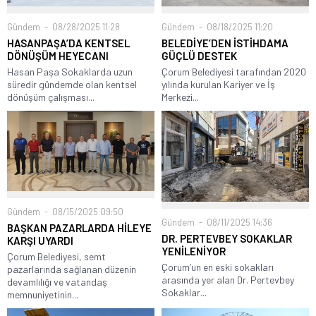
Gündem
08/28/2025 11:28
Gündem
08/18/2025 11:20
HASANPAŞA’DA KENTSEL
BELEDİYE’DEN İSTİHDAMA
DÖNÜŞÜM HEYECANI
GÜÇLÜ DESTEK
Hasan Paşa Sokaklarda uzun
Çorum Belediyesi tarafından 2020
süredir gündemde olan kentsel
yılında kurulan Kariyer ve İş
dönüşüm çalışması...
Merkezi...
Gündem
08/15/2025 09:50
Gündem
08/11/2025 14:36
BAŞKAN PAZARLARDA HİLEYE
DR. PERTEVBEY SOKAKLAR
KARŞI UYARDI
YENİLENİYOR
Çorum Belediyesi, semt
Çorum’un en eski sokakları
pazarlarında sağlanan düzenin
arasında yer alan Dr. Pertevbey
devamlılığı ve vatandaş
Sokaklar...
memnuniyetinin...