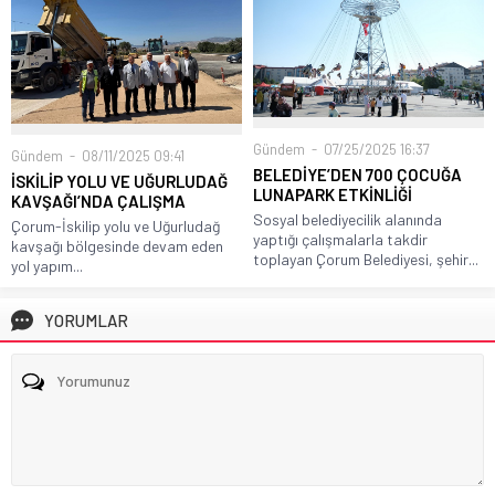
Gündem
07/25/2025 16:37
Gündem
08/11/2025 09:41
BELEDİYE’DEN 700 ÇOCUĞA
İSKİLİP YOLU VE UĞURLUDAĞ
LUNAPARK ETKİNLİĞİ
KAVŞAĞI’NDA ÇALIŞMA
Sosyal belediyecilik alanında
Çorum-İskilip yolu ve Uğurludağ
yaptığı çalışmalarla takdir
kavşağı bölgesinde devam eden
toplayan Çorum Belediyesi, şehir...
yol yapım...
YORUMLAR