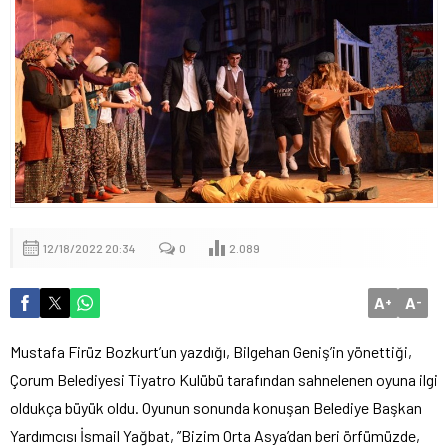
12/18/2022 20:34
0
2.089
A
A
+
-
Mustafa Firüz Bozkurt’un yazdığı, Bilgehan Geniş’in yönettiği,
Çorum Belediyesi Tiyatro Kulübü tarafından sahnelenen oyuna ilgi
oldukça büyük oldu. Oyunun sonunda konuşan Belediye Başkan
Yardımcısı İsmail Yağbat, ”Bizim Orta Asya’dan beri örfümüzde,