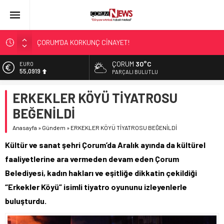
ÇORUM’DA KORKUNÇ CİNAYET!
ASLAN, CUMHURBAŞKANI BAŞDANIŞMANI OLDU
ÇORUM
30°C
EURO
55,0919
SIR PERDESİ ÇÖZÜLDÜ!
PARÇALI BULUTLU
ÇORUM ŞEKER’İN SATIŞINA ONAY
ALTIN
ERKEKLER KÖYÜ TİYATROSU
6.525,81
ÇATIDAN DÜŞTÜ!
BEĞENİLDİ
BİST
13.703,13
Anasayfa
»
Gündem
»
ERKEKLER KÖYÜ TİYATROSU BEĞENİLDİ
DOLAR
Kültür ve sanat şehri Çorum’da Aralık ayında da kültürel
47,5932
faaliyetlerine ara vermeden devam eden Çorum
Belediyesi, kadın hakları ve eşitliğe dikkatin çekildiği
“Erkekler Köyü” isimli tiyatro oyununu izleyenlerle
buluşturdu.