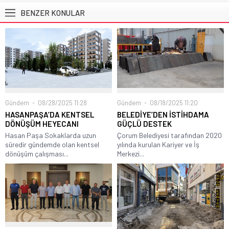
BENZER KONULAR
Gündem
08/28/2025 11:28
Gündem
08/18/2025 11:20
HASANPAŞA’DA KENTSEL
BELEDİYE’DEN İSTİHDAMA
DÖNÜŞÜM HEYECANI
GÜÇLÜ DESTEK
Hasan Paşa Sokaklarda uzun
Çorum Belediyesi tarafından 2020
süredir gündemde olan kentsel
yılında kurulan Kariyer ve İş
dönüşüm çalışması...
Merkezi...