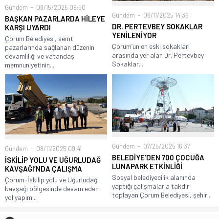
Gündem
08/15/2025 09:50
Gündem
08/11/2025 14:36
BAŞKAN PAZARLARDA HİLEYE
DR. PERTEVBEY SOKAKLAR
KARŞI UYARDI
YENİLENİYOR
Çorum Belediyesi, semt
Çorum’un en eski sokakları
pazarlarında sağlanan düzenin
arasında yer alan Dr. Pertevbey
devamlılığı ve vatandaş
Sokaklar...
memnuniyetinin...
Gündem
07/25/2025 16:37
Gündem
08/11/2025 09:41
BELEDİYE’DEN 700 ÇOCUĞA
İSKİLİP YOLU VE UĞURLUDAĞ
LUNAPARK ETKİNLİĞİ
KAVŞAĞI’NDA ÇALIŞMA
Sosyal belediyecilik alanında
Çorum-İskilip yolu ve Uğurludağ
yaptığı çalışmalarla takdir
kavşağı bölgesinde devam eden
toplayan Çorum Belediyesi, şehir...
yol yapım...