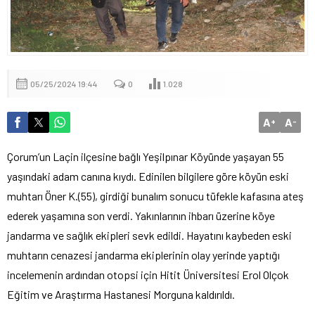
05/25/2024 19:44
0
1.028
A
A
+
-
Çorum’un Laçin ilçesine bağlı Yeşilpınar Köyünde yaşayan 55
yaşındaki adam canına kıydı. Edinilen bilgilere göre köyün eski
muhtarı Öner K.(55), girdiği bunalım sonucu tüfekle kafasına ateş
ederek yaşamına son verdi. Yakınlarının ihbarı üzerine köye
jandarma ve sağlık ekipleri sevk edildi. Hayatını kaybeden eski
muhtarın cenazesi jandarma ekiplerinin olay yerinde yaptığı
incelemenin ardından otopsi için Hitit Üniversitesi Erol Olçok
Eğitim ve Araştırma Hastanesi Morguna kaldırıldı.