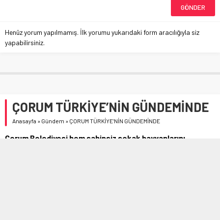
Henüz yorum yapılmamış. İlk yorumu yukarıdaki form aracılığıyla siz
yapabilirsiniz.
ÇORUM TÜRKİYE’NİN GÜNDEMİNDE
Anasayfa
»
Gündem
»
ÇORUM TÜRKİYE’NİN GÜNDEMİNDE
Çorum Belediyesi hem sahipsiz sokak hayvanlarını
koruyacak hem de başıboş sokak köpekleriyle ilgili
problemi ortadan kaldıracak çalışmalarla Türkiye’ye örnek
oldu.