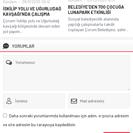
Gündem
07/25/2025 16:37
Gündem
08/11/2025 09:41
BELEDİYE’DEN 700 ÇOCUĞA
İSKİLİP YOLU VE UĞURLUDAĞ
LUNAPARK ETKİNLİĞİ
KAVŞAĞI’NDA ÇALIŞMA
Sosyal belediyecilik alanında
Çorum-İskilip yolu ve Uğurludağ
yaptığı çalışmalarla takdir
kavşağı bölgesinde devam eden
toplayan Çorum Belediyesi, şehir...
yol yapım...
YORUMLAR
Daha sonraki yorumlarımda kullanılması için adım, e-posta adresim
ve site adresim bu tarayıcıya kaydedilsin.