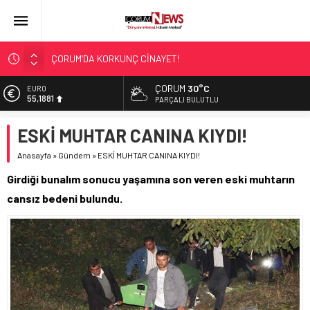
ÇORUM’DA KORKUNÇ CİNAYET!
ASLAN, CUMHURBAŞKANI BAŞDANIŞMANI OLDU
ÇORUM
30°C
EURO
55,1881
SIR PERDESİ ÇÖZÜLDÜ!
PARÇALI BULUTLU
ÇORUM ŞEKER’İN SATIŞINA ONAY
ALTIN
ESKİ MUHTAR CANINA KIYDI!
6.660,55
ÇATIDAN DÜŞTÜ!
Anasayfa
»
Gündem
»
ESKİ MUHTAR CANINA KIYDI!
BİST
13.779,39
Girdiği bunalım sonucu yaşamına son veren eski muhtarın
DOLAR
cansız bedeni bulundu.
47,7111