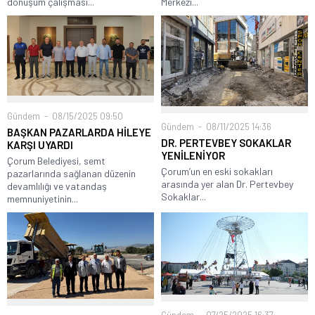
dönüşüm çalışması...
Merkezi...
Gündem
08/15/2025 09:50
Gündem
08/11/2025 14:36
BAŞKAN PAZARLARDA HİLEYE
DR. PERTEVBEY SOKAKLAR
KARŞI UYARDI
YENİLENİYOR
Çorum Belediyesi, semt
Çorum’un en eski sokakları
pazarlarında sağlanan düzenin
arasında yer alan Dr. Pertevbey
devamlılığı ve vatandaş
Sokaklar...
memnuniyetinin...