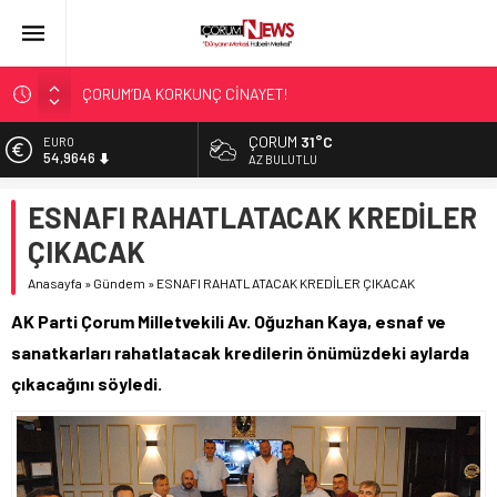
ÇORUM’DA KORKUNÇ CİNAYET!
ASLAN, CUMHURBAŞKANI BAŞDANIŞMANI OLDU
ÇORUM
31°C
EURO
54,9646
SIR PERDESİ ÇÖZÜLDÜ!
AZ BULUTLU
ÇORUM ŞEKER’İN SATIŞINA ONAY
ALTIN
ESNAFI RAHATLATACAK KREDİLER
6.488,95
ÇATIDAN DÜŞTÜ!
ÇIKACAK
BİST
13.798,82
Anasayfa
»
Gündem
»
ESNAFI RAHATLATACAK KREDİLER ÇIKACAK
DOLAR
AK Parti Çorum Milletvekili Av. Oğuzhan Kaya, esnaf ve
47,5939
sanatkarları rahatlatacak kredilerin önümüzdeki aylarda
çıkacağını söyledi.