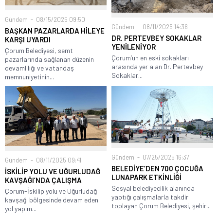
Gündem
08/15/2025 09:50
Gündem
08/11/2025 14:36
BAŞKAN PAZARLARDA HİLEYE
DR. PERTEVBEY SOKAKLAR
KARŞI UYARDI
YENİLENİYOR
Çorum Belediyesi, semt
Çorum’un en eski sokakları
pazarlarında sağlanan düzenin
arasında yer alan Dr. Pertevbey
devamlılığı ve vatandaş
Sokaklar...
memnuniyetinin...
Gündem
07/25/2025 16:37
Gündem
08/11/2025 09:41
BELEDİYE’DEN 700 ÇOCUĞA
İSKİLİP YOLU VE UĞURLUDAĞ
LUNAPARK ETKİNLİĞİ
KAVŞAĞI’NDA ÇALIŞMA
Sosyal belediyecilik alanında
Çorum-İskilip yolu ve Uğurludağ
yaptığı çalışmalarla takdir
kavşağı bölgesinde devam eden
toplayan Çorum Belediyesi, şehir...
yol yapım...