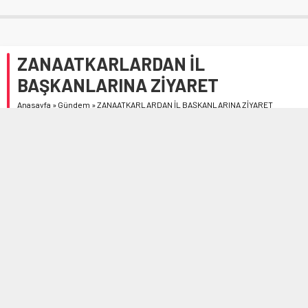
ZANAATKARLARDAN İL
BAŞKANLARINA ZİYARET
Anasayfa
»
Gündem
»
ZANAATKARLARDAN İL BAŞKANLARINA ZİYARET
Çorum S.S. Zanaatkarlar Küçük Sanayi Sitesi Yapı
Kooperatifi yönetimi, siyasi parti teşkilatlarını ziyaret etti.