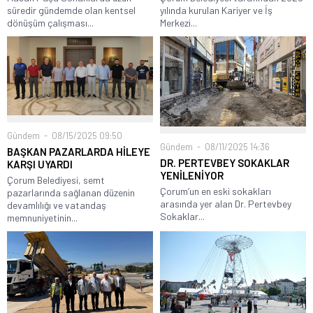
süredir gündemde olan kentsel
yılında kurulan Kariyer ve İş
dönüşüm çalışması...
Merkezi...
Gündem
08/15/2025 09:50
Gündem
08/11/2025 14:36
BAŞKAN PAZARLARDA HİLEYE
DR. PERTEVBEY SOKAKLAR
KARŞI UYARDI
YENİLENİYOR
Çorum Belediyesi, semt
Çorum’un en eski sokakları
pazarlarında sağlanan düzenin
arasında yer alan Dr. Pertevbey
devamlılığı ve vatandaş
Sokaklar...
memnuniyetinin...