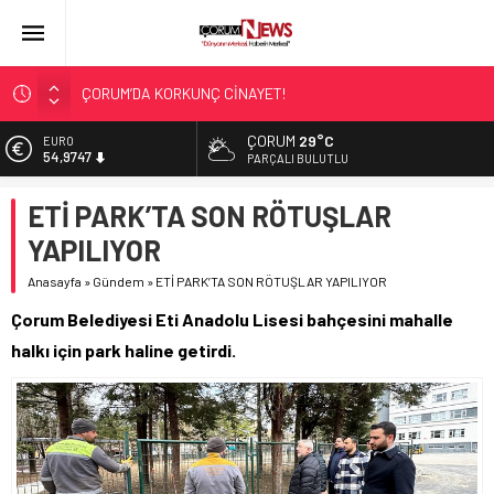
ÇORUM’DA KORKUNÇ CİNAYET!
ASLAN, CUMHURBAŞKANI BAŞDANIŞMANI OLDU
ÇORUM
29°C
EURO
54,9747
SIR PERDESİ ÇÖZÜLDÜ!
PARÇALI BULUTLU
ÇORUM ŞEKER’İN SATIŞINA ONAY
ALTIN
ETİ PARK’TA SON RÖTUŞLAR
6.499,25
ÇATIDAN DÜŞTÜ!
YAPILIYOR
BİST
13.798,82
Anasayfa
»
Gündem
»
ETİ PARK’TA SON RÖTUŞLAR YAPILIYOR
DOLAR
Çorum Belediyesi Eti Anadolu Lisesi bahçesini mahalle
47,5921
halkı için park haline getirdi.