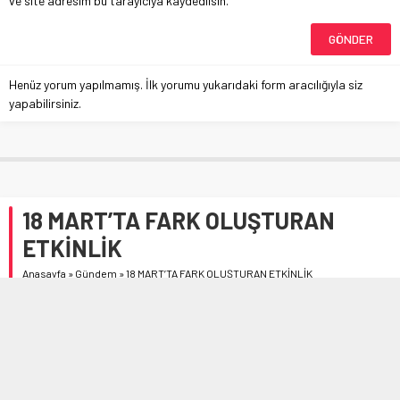
ve site adresim bu tarayıcıya kaydedilsin.
Henüz yorum yapılmamış. İlk yorumu yukarıdaki form aracılığıyla siz
yapabilirsiniz.
18 MART’TA FARK OLUŞTURAN
ETKİNLİK
Anasayfa
»
Gündem
»
18 MART’TA FARK OLUŞTURAN ETKİNLİK
Çanakkale Zaferi’nin kahramanlık dolu hikâyesi, Çorum
Belediye’nin düzenlediği etkinliklerle bir kez daha
canlandırıldı.