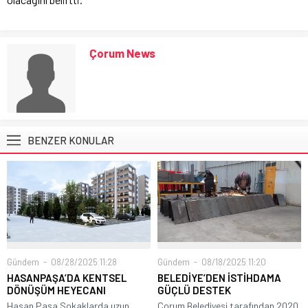
Çorum News
BENZER KONULAR
Gündem
08/28/2025 11:28
Gündem
08/18/2025 11:20
HASANPAŞA’DA KENTSEL
BELEDİYE’DEN İSTİHDAMA
DÖNÜŞÜM HEYECANI
GÜÇLÜ DESTEK
Hasan Paşa Sokaklarda uzun
Çorum Belediyesi tarafından 2020