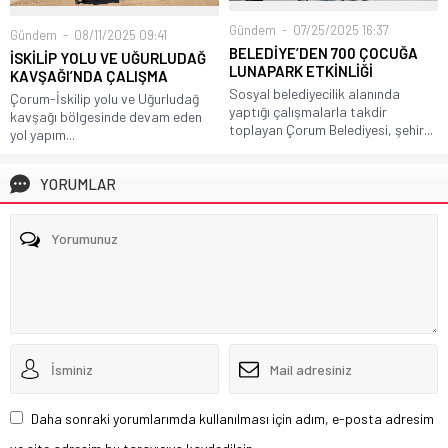
Gündem
07/25/2025 16:37
Gündem
08/11/2025 09:41
BELEDİYE’DEN 700 ÇOCUĞA
İSKİLİP YOLU VE UĞURLUDAĞ
LUNAPARK ETKİNLİĞİ
KAVŞAĞI’NDA ÇALIŞMA
Sosyal belediyecilik alanında
Çorum-İskilip yolu ve Uğurludağ
yaptığı çalışmalarla takdir
kavşağı bölgesinde devam eden
toplayan Çorum Belediyesi, şehir...
yol yapım...
YORUMLAR
Daha sonraki yorumlarımda kullanılması için adım, e-posta adresim