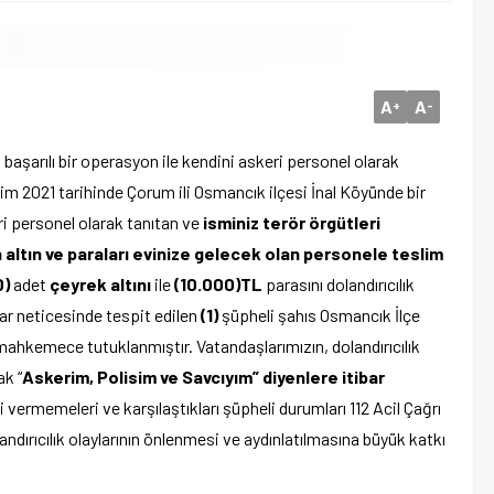
A
A
+
-
aşarılı bir operasyon ile kendini askeri personel olarak
im 2021 tarihinde Çorum ili Osmancık ilçesi İnal Köyünde bir
i personel olarak tanıtan ve
isminiz terör örgütleri
 altın ve paraları evinize gelecek olan personele teslim
0)
adet
çeyrek altını
ile
(10.000)TL
parasını dolandırıcılık
ar neticesinde tespit edilen
(1)
şüpheli şahıs Osmancık İlçe
ı mahkemece tutuklanmıştır. Vatandaşlarımızın, dolandırıcılık
ak “
Askerim, Polisim ve Savcıyım” diyenlere itibar
ini vermemeleri ve karşılaştıkları şüpheli durumları 112 Acil Çağrı
ndırıcılık olaylarının önlenmesi ve aydınlatılmasına büyük katkı