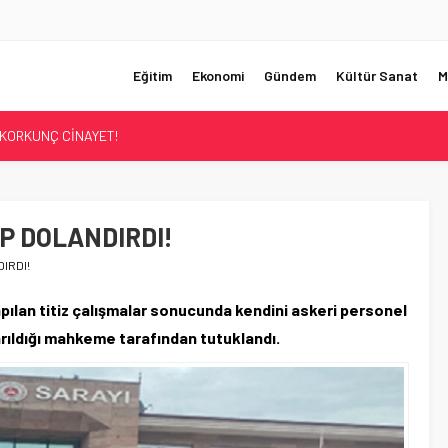
Eğitim
Ekonomi
Gündem
Kültür Sanat
M
UMHURBAŞKANI BAŞDANIŞMANI OLDU
Sİ ÇÖZÜLDÜ!
ER’İN SATIŞINA ONAY
ÜŞTÜ!
P DOLANDIRDI!
KORKUNÇ CİNAYET!
IRDI!
ılan titiz çalışmalar sonucunda kendini askeri personel
ıkarıldığı mahkeme tarafından tutuklandı.