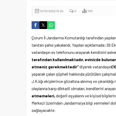
01/10/2022 15:24
0
705
Çorum İl Jandarma Komutanlığı tarafından yapılan b
tanıtan şahıs yakalandı. Yapılan açıklamada; 26 Ek
vatandaşın ev telefonunu arayarak kendisini asker
tarafından kullanılmaktadır, evinizde bulunan
etmeniz gerekmektedir”
diyerek vatandaşın
(1
yaparak çalan şüpheli hakkında yürütülen çalışmal
J.K.lığı ekiplerince gözaltına alınmış ve çıkarıldığ
olaylarına karşı dikkatli olmaları, kendilerini arayar
etmemeleri,
değerli eşyalarını ve kişisel bilgiler
Merkezi üzerinden Jandarma’ya bilgi vermeleri dola
sağlayacaktır.