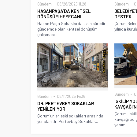
Gündem
08/28/2025 11:28
Gündem
08
HASANPAŞA’DA KENTSEL
BELEDİYE’
DÖNÜŞÜM HEYECANI
DESTEK
Hasan Paşa Sokaklarda uzun süredir
Çorum Beled
gündemde olan kentsel dönüşüm
yılında kurul
çalışması...
Gündem
08
Gündem
08/11/2025 14:36
İSKİLİP Y
DR. PERTEVBEY SOKAKLAR
KAVŞAĞI’
YENİLENİYOR
Çorum-İskili
Çorum’un en eski sokakları arasında
kavşağı böl
yer alan Dr. Pertevbey Sokaklar...
yapım...