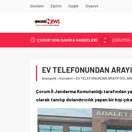
Gündem
Eğitim
Sağlık
Siyaset
ÇORUM SON DAKİKA HABERLERİ
ASLAN, C
SIR PERDE
ÇORUM ŞEK
ÇATIDAN D
EV TELEFONUNDAN ARAYI
ÇORUM’DA 
Anasayfa
»
Gündem
»
EV TELEFONUNDAN ARAYIP DOLAND
Çorum İl Jandarma Komutanlığı tarafından yap
olarak tanıtıp dolandırıcılık yapan bir kişi ç