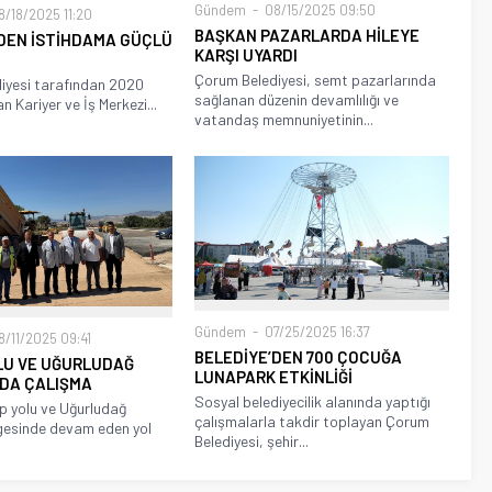
Gündem
08/15/2025 09:50
/18/2025 11:20
BAŞKAN PAZARLARDA HİLEYE
DEN İSTİHDAMA GÜÇLÜ
KARŞI UYARDI
Çorum Belediyesi, semt pazarlarında
iyesi tarafından 2020
sağlanan düzenin devamlılığı ve
an Kariyer ve İş Merkezi...
vatandaş memnuniyetinin...
Gündem
07/25/2025 16:37
/11/2025 09:41
BELEDİYE’DEN 700 ÇOCUĞA
OLU VE UĞURLUDAĞ
LUNAPARK ETKİNLİĞİ
NDA ÇALIŞMA
Sosyal belediyecilik alanında yaptığı
p yolu ve Uğurludağ
çalışmalarla takdir toplayan Çorum
gesinde devam eden yol
Belediyesi, şehir...