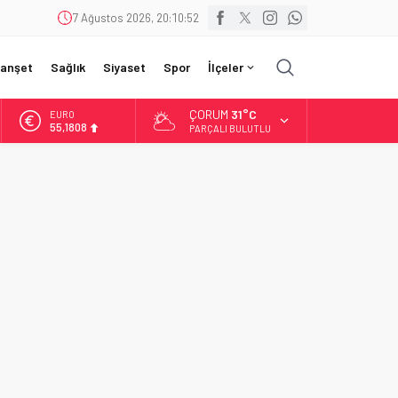
7 Ağustos 2026, 20:10:54
anşet
Sağlık
Siyaset
Spor
İlçeler
ÇORUM
31°C
EURO
55,1808
PARÇALI BULUTLU
ALTIN
6.662,82
BİST
13.779,39
DOLAR
47,6961