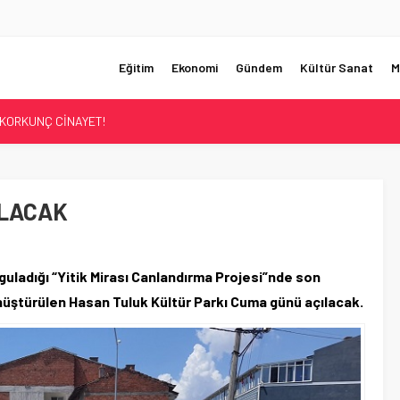
Eğitim
Ekonomi
Gündem
Kültür Sanat
M
KORKUNÇ CİNAYET!
UMHURBAŞKANI BAŞDANIŞMANI OLDU
Sİ ÇÖZÜLDÜ!
ER’İN SATIŞINA ONAY
ÜŞTÜ!
ILACAK
uladığı “Yitik Mirası Canlandırma Projesi”nde son
nüştürülen Hasan Tuluk Kültür Parkı Cuma günü açılacak.