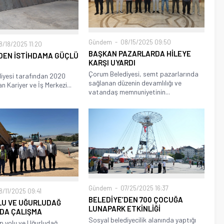
Gündem
08/15/2025 09:50
/18/2025 11:20
BAŞKAN PAZARLARDA HİLEYE
DEN İSTİHDAMA GÜÇLÜ
KARŞI UYARDI
Çorum Belediyesi, semt pazarlarında
iyesi tarafından 2020
sağlanan düzenin devamlılığı ve
an Kariyer ve İş Merkezi...
vatandaş memnuniyetinin...
Gündem
07/25/2025 16:37
/11/2025 09:41
BELEDİYE’DEN 700 ÇOCUĞA
OLU VE UĞURLUDAĞ
LUNAPARK ETKİNLİĞİ
NDA ÇALIŞMA
Sosyal belediyecilik alanında yaptığı
p yolu ve Uğurludağ