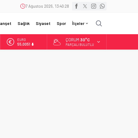
7 Ağustos 2026, 13:40:29
anşet
Sağlık
Siyaset
Spor
İlçeler
ÇORUM
30°C
EURO
55,0051
PARÇALI BULUTLU
ALTIN
6.584,66
BİST
13.889,75
DOLAR
47,7046