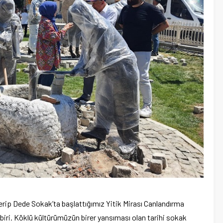
rip Dede Sokak’ta başlattığımız Yitik Mirası Canlandırma
iri. Köklü kültürümüzün birer yansıması olan tarihi sokak