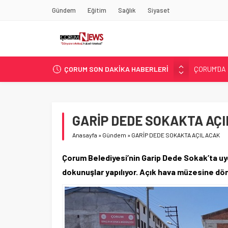
Gündem
Eğitim
Sağlık
Siyaset
ÇORUM’DA 
ÇORUM SON DAKİKA HABERLERİ
ASLAN, C
SIR PERDE
ÇORUM ŞEK
ÇATIDAN D
GARİP DEDE SOKAKTA AÇ
Anasayfa
»
Gündem
»
GARİP DEDE SOKAKTA AÇILACAK
Çorum Belediyesi’nin Garip Dede Sokak’ta uyg
dokunuşlar yapılıyor. Açık hava müzesine dö