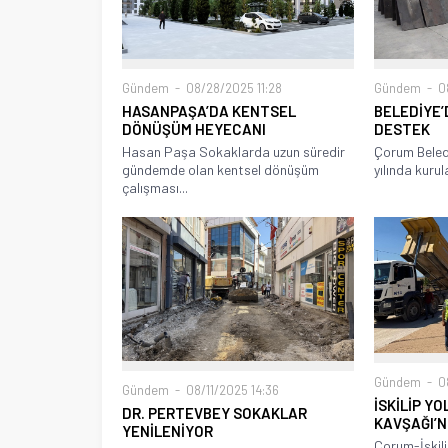
Gündem
08/28/2025 11:28
Gündem
08
HASANPAŞA’DA KENTSEL
BELEDİYE’
DÖNÜŞÜM HEYECANI
DESTEK
Hasan Paşa Sokaklarda uzun süredir
Çorum Beled
gündemde olan kentsel dönüşüm
yılında kurul
çalışması...
Gündem
08
Gündem
08/11/2025 14:36
İSKİLİP Y
DR. PERTEVBEY SOKAKLAR
KAVŞAĞI’
YENİLENİYOR
Çorum-İskili