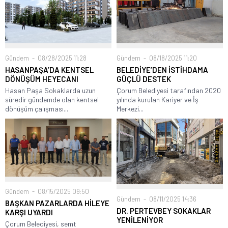
Gündem
08/28/2025 11:28
Gündem
08/18/2025 11:20
HASANPAŞA’DA KENTSEL
BELEDİYE’DEN İSTİHDAMA
DÖNÜŞÜM HEYECANI
GÜÇLÜ DESTEK
Hasan Paşa Sokaklarda uzun
Çorum Belediyesi tarafından 2020
süredir gündemde olan kentsel
yılında kurulan Kariyer ve İş
dönüşüm çalışması...
Merkezi...
Gündem
08/15/2025 09:50
Gündem
08/11/2025 14:36
BAŞKAN PAZARLARDA HİLEYE
DR. PERTEVBEY SOKAKLAR
KARŞI UYARDI
YENİLENİYOR
Çorum Belediyesi, semt