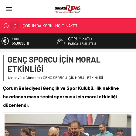
ÇORUM’DA KORKUNÇ CİNAYET!
ASLAN, CUMHURBAŞKANI BAŞDANIŞMANI OLDU
ÇORUM
30°C
EURO
SIR PERDESİ ÇÖZÜLDÜ!
55,0690
PARÇALI BULUTLU
ÇORUM ŞEKER’İN SATIŞINA ONAY
ALTIN
GENÇ SPORCU İÇİN MORAL
6.525,39
ÇATIDAN DÜŞTÜ!
ETKİNLİĞİ
BİST
13.788,73
Anasayfa
»
Gündem
»
GENÇ SPORCU İÇİN MORAL ETKİNLİĞİ
DOLAR
Çorum Belediyesi Gençlik ve Spor Kulübü, ilik nakline
47,5954
hazırlanan masa tenisi sporcusu için moral etkinliği
düzenlendi.