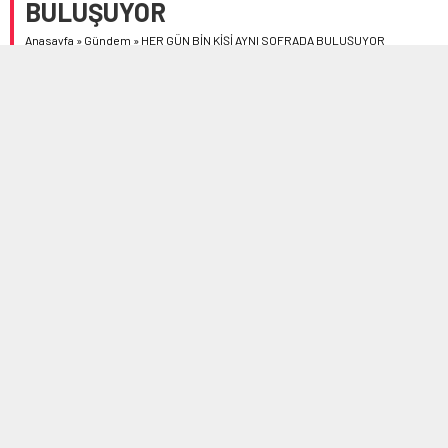
BULUŞUYOR
Anasayfa
»
Gündem
»
HER GÜN BİN KİŞİ AYNI SOFRADA BULUŞUYOR
Çorum Belediyesi, iftar çadırında misafirlerini ağırlamaya
devam ediyor. Her gün bin kişi aynı iftar sofrasında
buluşuyor.