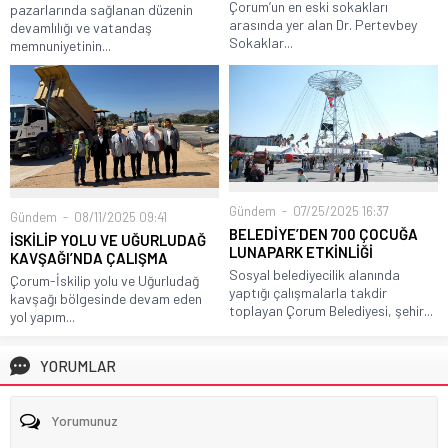
Çorum’un en eski sokakları
pazarlarında sağlanan düzenin
arasında yer alan Dr. Pertevbey
devamlılığı ve vatandaş
Sokaklar...
memnuniyetinin...
Gündem
07/25/2025 16:37
Gündem
08/11/2025 09:41
BELEDİYE’DEN 700 ÇOCUĞA
İSKİLİP YOLU VE UĞURLUDAĞ
LUNAPARK ETKİNLİĞİ
KAVŞAĞI’NDA ÇALIŞMA
Sosyal belediyecilik alanında
Çorum-İskilip yolu ve Uğurludağ
yaptığı çalışmalarla takdir
kavşağı bölgesinde devam eden
toplayan Çorum Belediyesi, şehir...
yol yapım...
YORUMLAR