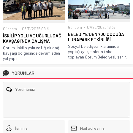
Gündem
07/25/2025 16:37
Gündem
08/11/2025 09:41
BELEDİYE’DEN 700 ÇOCUĞA
İSKİLİP YOLU VE UĞURLUDAĞ
LUNAPARK ETKİNLİĞİ
KAVŞAĞI’NDA ÇALIŞMA
Sosyal belediyecilik alanında
Çorum-İskilip yolu ve Uğurludağ
yaptığı çalışmalarla takdir
kavşağı bölgesinde devam eden
toplayan Çorum Belediyesi, şehir...
yol yapım...
YORUMLAR