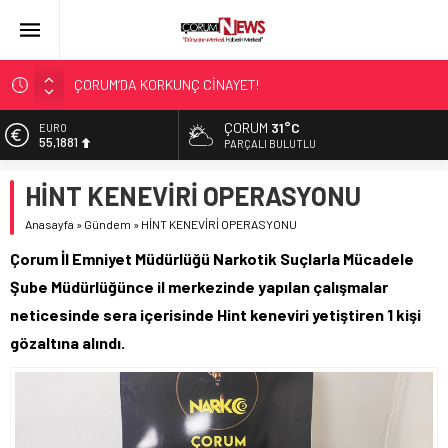
ÇORUM’DA KORKUNÇ CİNAYET!
ASLAN, CUMHURBAŞKANI BAŞDANIŞMANI OLDU
ÇORUM
31°C
EURO
55,1881
SIR PERDESİ ÇÖZÜLDÜ!
PARÇALI BULUTLU
ÇORUM ŞEKER’İN SATIŞINA ONAY
ALTIN
HİNT KENEVİRİ OPERASYONU
6.660,55
ÇATIDAN DÜŞTÜ!
Anasayfa
»
Gündem
»
HİNT KENEVİRİ OPERASYONU
BİST
13.779,39
Çorum İl Emniyet Müdürlüğü Narkotik Suçlarla Mücadele
DOLAR
Şube Müdürlüğünce il merkezinde yapılan çalışmalar
47,7111
neticesinde sera içerisinde Hint keneviri yetiştiren 1 kişi
gözaltına alındı.