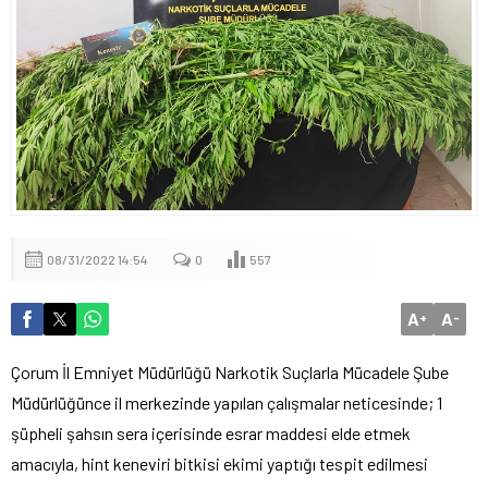
08/31/2022 14:54
0
557
A
A
+
-
Çorum İl Emniyet Müdürlüğü Narkotik Suçlarla Mücadele Şube
Müdürlüğünce il merkezinde yapılan çalışmalar neticesinde; 1
şüpheli şahsın sera içerisinde esrar maddesi elde etmek
amacıyla, hint keneviri bitkisi ekimi yaptığı tespit edilmesi