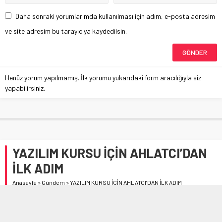
Daha sonraki yorumlarımda kullanılması için adım, e-posta adresim
ve site adresim bu tarayıcıya kaydedilsin.
Henüz yorum yapılmamış. İlk yorumu yukarıdaki form aracılığıyla siz
yapabilirsiniz.
YAZILIM KURSU İÇİN AHLATCI’DAN
İLK ADIM
Anasayfa
»
Gündem
»
YAZILIM KURSU İÇİN AHLATCI’DAN İLK ADIM
Çorum’da basına tanıtılarak hayata geçirilen ‘500 Başarılı
Gencimize İş Garantili Yazılım Kursu’ projesi tüm hızıyla