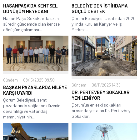
HASANPAŞA’DA KENTSEL
BELEDİYE’DEN İSTİHDAMA
DÖNÜŞÜM HEYECANI
GÜÇLÜ DESTEK
Hasan Paşa Sokaklarda uzun
Çorum Belediyesi tarafından 2020
süredir gündemde olan kentsel
yılında kurulan Kariyer ve İş
dönüşüm çalışması...
Merkezi...
Gündem
08/15/2025 09:50
Gündem
08/11/2025 14:36
BAŞKAN PAZARLARDA HİLEYE
DR. PERTEVBEY SOKAKLAR
KARŞI UYARDI
YENİLENİYOR
Çorum Belediyesi, semt
Çorum’un en eski sokakları
pazarlarında sağlanan düzenin
arasında yer alan Dr. Pertevbey
devamlılığı ve vatandaş
Sokaklar...
memnuniyetinin...