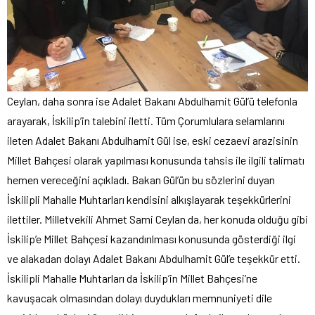
Ceylan, daha sonra ise Adalet Bakanı Abdulhamit Gül’ü telefonla
arayarak, İskilip’in talebini iletti. Tüm Çorumlulara selamlarını
ileten Adalet Bakanı Abdulhamit Gül ise, eski cezaevi arazisinin
Millet Bahçesi olarak yapılması konusunda tahsis ile ilgili talimatı
hemen vereceğini açıkladı. Bakan Gül’ün bu sözlerini duyan
İskilipli Mahalle Muhtarları kendisini alkışlayarak teşekkürlerini
ilettiler. Milletvekili Ahmet Sami Ceylan da, her konuda olduğu gibi
İskilip’e Millet Bahçesi kazandırılması konusunda gösterdiği ilgi
ve alakadan dolayı Adalet Bakanı Abdulhamit Gül’e teşekkür etti.
İskilipli Mahalle Muhtarları da İskilip’in Millet Bahçesi’ne
kavuşacak olmasından dolayı duydukları memnuniyeti dile