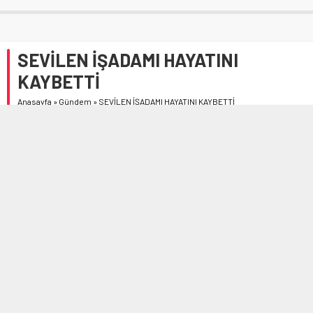
SEVİLEN İŞADAMI HAYATINI
KAYBETTİ
Anasayfa
»
Gündem
»
SEVİLEN İŞADAMI HAYATINI KAYBETTİ
Osmancık İlçesinin sevilen simalarından, Çaylaklar Pirinç
Fabrikasının ve aynı zamanda Kale Otel’in sahibi Selami
Çaylak vefat etti.