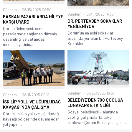
Gündem
08/15/2025 09:50
Gündem
08/11/2025 14:36
BAŞKAN PAZARLARDA HİLEYE
DR. PERTEVBEY SOKAKLAR
KARŞI UYARDI
YENİLENİYOR
Çorum Belediyesi, semt
Çorum’un en eski sokakları
pazarlarında sağlanan düzenin
arasında yer alan Dr. Pertevbey
devamlılığı ve vatandaş
Sokaklar...
memnuniyetinin...
Gündem
07/25/2025 16:37
Gündem
08/11/2025 09:41
BELEDİYE’DEN 700 ÇOCUĞA
İSKİLİP YOLU VE UĞURLUDAĞ
LUNAPARK ETKİNLİĞİ
KAVŞAĞI’NDA ÇALIŞMA
Sosyal belediyecilik alanında
Çorum-İskilip yolu ve Uğurludağ
yaptığı çalışmalarla takdir
kavşağı bölgesinde devam eden
toplayan Çorum Belediyesi, şehir...
yol yapım...