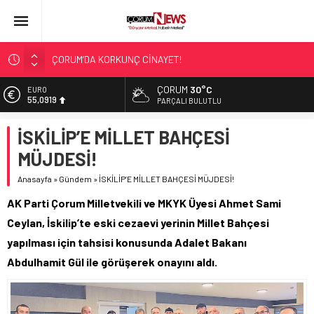
ÇORUM’DA KORKUNÇ CİNAYET!
ASLAN, CUMHURBAŞKANI BAŞDANIŞMANI OLDU
ÇORUM
30°C
EURO
SIR PERDESİ ÇÖZÜLDÜ!
55,0919
PARÇALI BULUTLU
ÇORUM ŞEKER’İN SATIŞINA ONAY
ALTIN
İSKİLİP’E MİLLET BAHÇESİ
6.525,81
ÇATIDAN DÜŞTÜ!
MÜJDESİ!
BİST
13.703,13
Anasayfa
»
Gündem
»
İSKİLİP’E MİLLET BAHÇESİ MÜJDESİ!
DOLAR
AK Parti Çorum Milletvekili ve MKYK Üyesi Ahmet Sami
47,5932
Ceylan, İskilip’te eski cezaevi yerinin Millet Bahçesi
yapılması için tahsisi konusunda Adalet Bakanı
Abdulhamit Gül ile görüşerek onayını aldı.