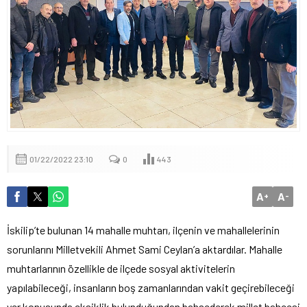
01/22/2022 23:10
0
443
A
A
+
-
İskilip’te bulunan 14 mahalle muhtarı, ilçenin ve mahallelerinin
sorunlarını Milletvekili Ahmet Sami Ceylan’a aktardılar. Mahalle
muhtarlarının özellikle de ilçede sosyal aktivitelerin
yapılabileceği, insanların boş zamanlarından vakit geçirebileceği
yer konusunda eksiklik bulunduğundan bahsederek millet bahçesi