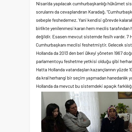
Nisan’da yapılacak cumhurbaşkanlığı hükümet sistemi
sorularını da cevaplandıran Karadağ, “Cumhurbaşk
sebeple feshedemez. Yani kendisi görevde kalara
birlikte yenilenmesi kararı hem meclis tarafından 
değildir. Esasen mevcut sistemde fesih vardır. 7
Cumhurbaşkanı meclisi feshetmiştir. Gelecek siste
Hollanda da 2013 den beri ülkeyi yöneten 1967 do
parlamentoyu feshetme yetkisi olduğu gibi herhangi
Hatta Hollanda vatandaşları kazançlarının yüzde 
da kral herhangi bir seçim yapmadan hanedanlık yo
Hollanda da mevcut bu sistemdeki apaçık farklılığı