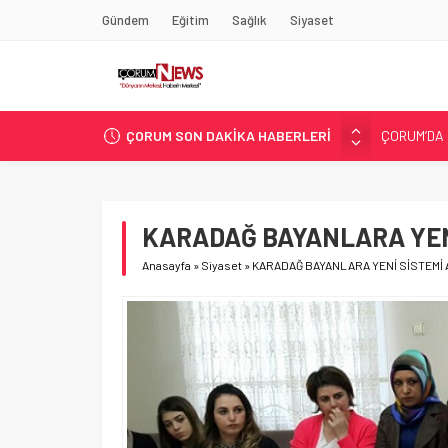
Gündem
Eğitim
Sağlık
Siyaset
ÇORUM’DA 
ÇORUM SON DAKİKA HABERLERİ
ASLAN, C
SIR PERDE
ÇORUM ŞEK
ÇATIDAN D
KARADAĞ BAYANLARA YEN
Anasayfa
»
Siyaset
»
KARADAĞ BAYANLARA YENİ SİSTEMİ 