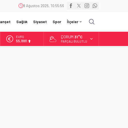
9 Ağustos 2026, 10:55:58
anşet
Sağlık
Siyaset
Spor
İlçeler
ÇORUM
31°C
EURO
55,1881
PARÇALI BULUTLU
ALTIN
6.660,55
BİST
13.779,39
DOLAR
47,7111