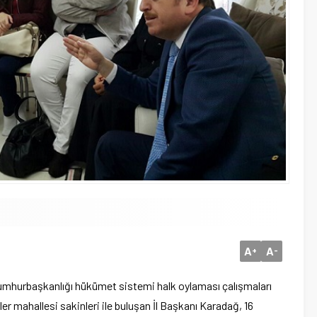
A
A
+
-
umhurbaşkanlığı hükümet sistemi halk oylaması çalışmaları
er mahallesi sakinleri ile buluşan İl Başkanı Karadağ, 16