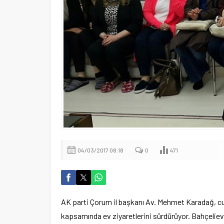
04/03/2017 08:18
0
471
AK parti Çorum il başkanı Av. Mehmet Karadağ, c
kapsamında ev ziyaretlerini sürdürüyor. Bahçelievl