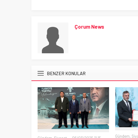
Çorum News
BENZER KONULAR
Gündem
,
Siy