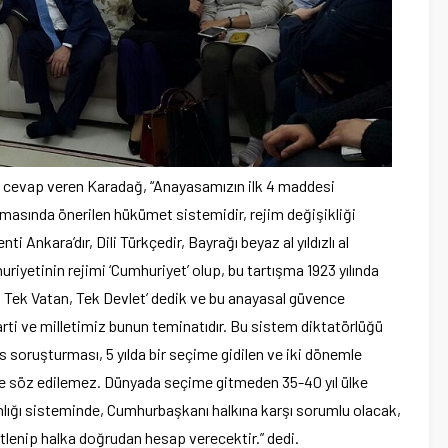
na cevap veren Karadağ, “Anayasamızın ilk 4 maddesi
amasında önerilen hükümet sistemidir, rejim değişikliği
i Ankara’dır, Dili Türkçedir, Bayrağı beyaz al yıldızlı al
huriyetinin rejimi ‘Cumhuriyet’ olup, bu tartışma 1923 yılında
k, Tek Vatan, Tek Devlet’ dedik ve bu anayasal güvence
Parti ve milletimiz bunun teminatıdır. Bu sistem diktatörlüğü
 soruşturması, 5 yılda bir seçime gidilen ve iki dönemle
ikle söz edilemez. Dünyada seçime gitmeden 35-40 yıl ülke
nlığı sisteminde, Cumhurbaşkanı halkına karşı sorumlu olacak,
etlenip halka doğrudan hesap verecektir.” dedi.