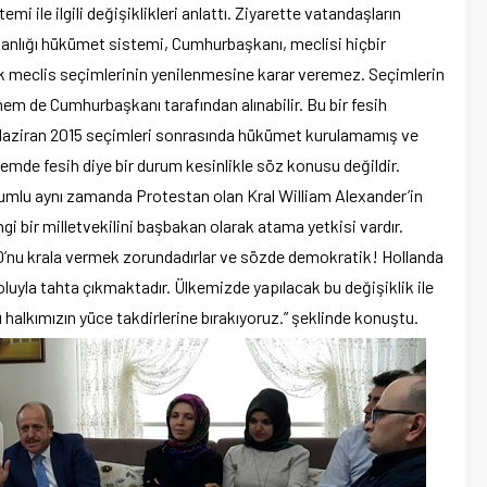
 ile ilgili değişiklikleri anlattı. Ziyarette vatandaşların
anlığı hükümet sistemi, Cumhurbaşkanı, meclisi hiçbir
k meclis seçimlerinin yenilenmesine karar veremez. Seçimlerin
hem de Cumhurbaşkanı tarafından alınabilir. Bu bir fesih
 Haziran 2015 seçimleri sonrasında hükümet kurulamamış ve
mde fesih diye bir durum kesinlikle söz konusu değildir.
ğumlu aynı zamanda Protestan olan Kral William Alexander’in
 bir milletvekilini başbakan olarak atama yetkisi vardır.
10’nu krala vermek zorundadırlar ve sözde demokratik! Hollanda
luyla tahta çıkmaktadır. Ülkemizde yapılacak bu değişiklik ile
 halkımızın yüce takdirlerine bırakıyoruz.” şeklinde konuştu.