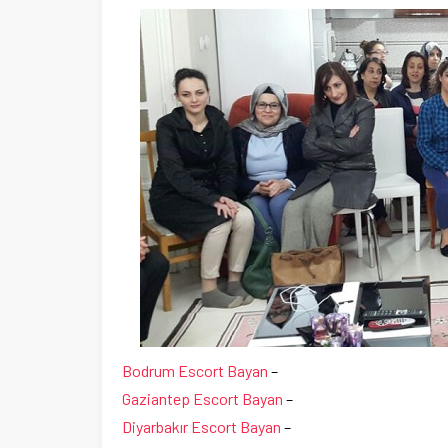
Bodrum Escort Bayan
–
Gaziantep Escort Bayan
–
Diyarbakır Escort Bayan
–