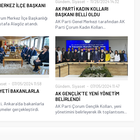
Gündem
,
Siyaset
11/26/2024 14:32
MERKEZ İLÇE BAŞKANI
AK PARTİ KADIN KOLLARI
BAŞKANI BELLİ OLDU
um Merkez İlçe Başkanlığı
AK Parti Genel Merkezi tarafından AK
stafa Alagöz atandı.
Parti Çorum Kadın Kolları...
aset
07/05/2024 11:58
Gündem
,
Siyaset
07/05/2024 11:47
YETİ BAKANLARLA
AK GENÇLİK’TE YENİ YÖNETİM
BELİRLENDİ
i, Ankara’da bakanlarla
AK Parti Çorum Gençlik Kolları, yeni
şmeler gerçekleştirdi.
yönetimini belirleyerek ilk toplantısını...