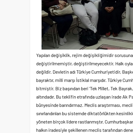
Yapılan değişiklik, rejim değişikliğimidir sorusu
değiştirilmemiştir, değiştirilmeyecektir. Halk oyl
değildir. Devletin adı Türkiye Cumhuriyetidir, Başkent
bayraktır, milli marşı İstiklal marşıdır. Türkiye Cum
bitmiştir. Biz başından beri ‘Tek Millet, Tek Bayra
altındadır. Bu teklifin etrafında uzlaşan irade Ak 
bünyesinde barındırmaz. Meclis araştırması, meclis
sınırlandırılan bu sistemde diktatörlükten kesinl
yöneten birçok lidere rastlanmıştır. Cumhurbaşka
halkın iradesiyle şekillenen meclis tarafından den