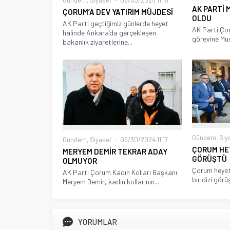
Gündem
,
Siyaset
06/03/2025 11:15
AK PARTİ 
ÇORUM’A DEV YATIRIM MÜJDESİ
OLDU
AK Parti geçtiğimiz günlerde heyet
AK Parti Çor
halinde Ankara’da gerçekleşen
görevine Mu
bakanlık ziyaretlerine...
Gündem
,
Siy
Gündem
,
Siyaset
09/30/2024 11:17
ÇORUM HE
MERYEM DEMİR TEKRAR ADAY
GÖRÜŞTÜ
OLMUYOR
Çorum heyet
AK Parti Çorum Kadın Kolları Başkanı
bir dizi görü
Meryem Demir, kadın kollarının...
YORUMLAR