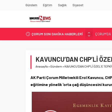
Gündem
Eğitim
Sağlık
Siyaset
ÇORUM SON DAKİKA HABERLERİ
ASLAN, C
SIR PERDE
ÇORUM ŞEK
ÇATIDAN D
KAVUNCU’DAN CHP’Lİ ÖZEL
ÇORUM’DA 
Anasayfa
»
Gündem
»
KAVUNCU’DAN CHP’Lİ ÖZEL’E TEPKİ!
AK Parti Çorum Milletvekili Erol Kavuncu, CHP
eğitimine yönelik ‘orta çağ düşüncesini kuru