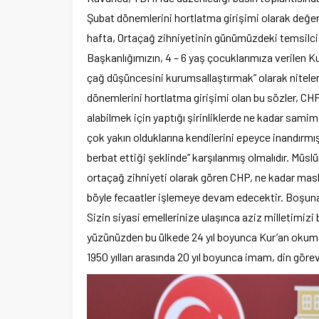
Şubat dönemlerini hortlatma girişimi olarak değer
hafta, Ortaçağ zihniyetinin günümüzdeki temsilcis
Başkanlığımızın, 4 – 6 yaş çocuklarımıza verilen Ku
çağ düşüncesini kurumsallaştırmak” olarak nitelen
dönemlerini hortlatma girişimi olan bu sözler, C
alabilmek için yaptığı şirinliklerde ne kadar sami
çok yakın olduklarına kendilerini epeyce inandırmışk
berbat ettiği şeklinde” karşılanmış olmalıdır. Müs
ortaçağ zihniyeti olarak gören CHP, ne kadar mask
böyle fecaatler işlemeye devam edecektir. Boşuna 
Sizin siyasi emellerinize ulaşınca aziz milletimizi 
yüzünüzden bu ülkede 24 yıl boyunca Kur’an okumak
1950 yılları arasında 20 yıl boyunca imam, din görevl