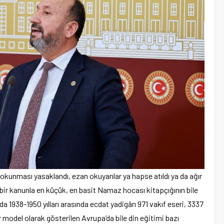
 okunması yasaklandı, ezan okuyanlar ya hapse atıldı ya da ağır
ız bir kanunla en küçük, en basit Namaz hocası kitapçığının bile
a 1938-1950 yılları arasında ecdat yadigârı 971 vakıf eseri, 3337
dır model olarak gösterilen Avrupa’da bile din eğitimi bazı