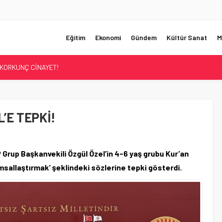
Eğitim
Ekonomi
Gündem
Kültür Sanat
M
UMHURBAŞKANI BAŞDANIŞMANI OLDU
Sİ ÇÖZÜLDÜ!
ER’İN SATIŞINA ONAY
ÜŞTÜ!
’E TEPKİ!
KORKUNÇ CİNAYET!
 Grup Başkanvekili Özgül Özel’in 4-6 yaş grubu Kur’an
msallaştırmak’ şeklindeki sözlerine tepki gösterdi.