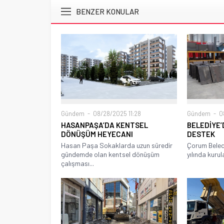
BENZER KONULAR
Gündem
08/28/2025 11:28
Gündem
08
HASANPAŞA’DA KENTSEL
BELEDİYE’
DÖNÜŞÜM HEYECANI
DESTEK
Hasan Paşa Sokaklarda uzun süredir
Çorum Beled
gündemde olan kentsel dönüşüm
yılında kurul
çalışması...