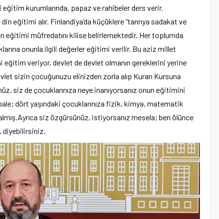
i eğitim kurumlarında, papaz ve rahibeler ders verir.
din eğitimi alır. Finlandiya’da küçüklere “tanrıya sadakat ve
in eğitimi müfredatını kilise belirlemektedir. Her toplumda
arına onunla ilgili değerler eğitimi verilir. Bu aziz millet
i eğitim veriyor, devlet de devlet olmanın gereklerini yerine
devlet sizin çocuğunuzu elinizden zorla alıp Kuran Kursuna
nüz, siz de çocuklarınıza neye inanıyorsanız onun eğitimini
z bale; dört yaşındaki çocuklarınıza fizik, kimya, matematik
kalmış.Ayrıca siz özgürsünüz, istiyorsanız mesela; ben ölünce
 diyebilirsiniz.