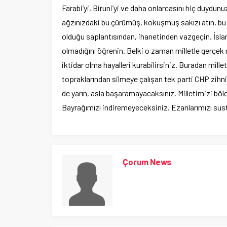
Farabi’yi, Biruni’yi ve daha onlarcasını hiç duydu
ağzınızdaki bu çürümüş, kokuşmuş sakızı atın, bu a
olduğu saplantısından, ihanetinden vazgeçin. İslam
olmadığını öğrenin. Belki o zaman milletle gerçek
iktidar olma hayalleri kurabilirsiniz. Buradan mill
topraklarından silmeye çalışan tek parti CHP zihn
de yarın, asla başaramayacaksınız. Milletimizi b
Bayrağımızı indiremeyeceksiniz. Ezanlarımızı sus
Çorum News