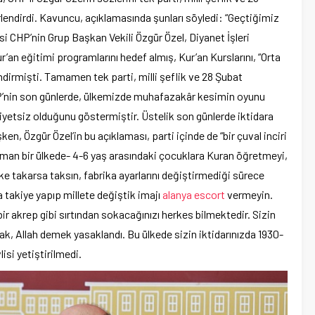
lendirdi. Kavuncu, açıklamasında şunları söyledi: “Geçtiğimiz
i CHP’nin Grup Başkan Vekili Özgür Özel, Diyanet İşleri
r’an eğitimi programlarını hedef almış, Kur’an Kurslarını, “Orta
dirmişti. Tamamen tek parti, milli şeflik ve 28 Şubat
HP’nin son günlerde, ülkemizde muhafazakâr kesimin oyunu
miyetsiz olduğunu göstermiştir. Üstelik son günlerde iktidara
en, Özgür Özel’in bu açıklaması, parti içinde de “bir çuval inciri
lüman bir ülkede- 4-6 yaş arasındaki çocuklara Kuran öğretmeyi,
e takarsa taksın, fabrika ayarlarını değiştirmediği sürece
takiye yapıp millete değiştik imajı
alanya escort
vermeyin.
bir akrep gibi sırtından sokacağınızı herkes bilmektedir. Sizin
, Allah demek yasaklandı. Bu ülkede sizin iktidarınızda 1930-
isi yetiştirilmedi.