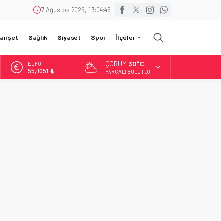
7 Ağustos 2026, 13:04:47
anşet
Sağlık
Siyaset
Spor
İlçeler
ÇORUM
30°C
EURO
55,0051
PARÇALI BULUTLU
ALTIN
6.584,66
BİST
13.889,75
DOLAR
47,7046