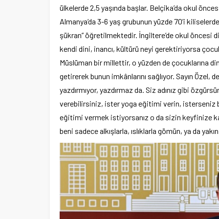
ülkelerde 2,5 yaşında başlar. Belçika’da okul önces
Almanya’da 3-6 yaş grubunun yüzde 70’i kiliselerde 
şükran” öğretilmektedir. İngiltere’de okul öncesi d
kendi dini, inancı, kültürü neyi gerektiriyorsa çocukl
Müslüman bir millettir, o yüzden de çocuklarına din
getirerek bunun imkânlarını sağlıyor. Sayın Özel, 
yazdırmıyor, yazdırmaz da. Siz adınız gibi özgürsü
verebilirsiniz, ister yoga eğitimi verin, isterseni
eğitimi vermek istiyorsanız o da sizin keyfinize 
beni sadece alkışlarla, ıslıklarla gömün, ya da yakın,