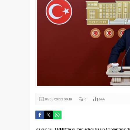
01/05/2022 09:16
0
544
Kavuncu, TBMM’de düzenlediği basın toplantısında, C