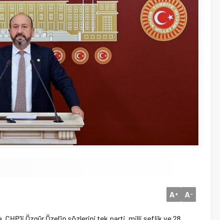
A
A
+
-
HP’li Özgür Özel’in sözlerini tek parti, milli şeflik ve 28