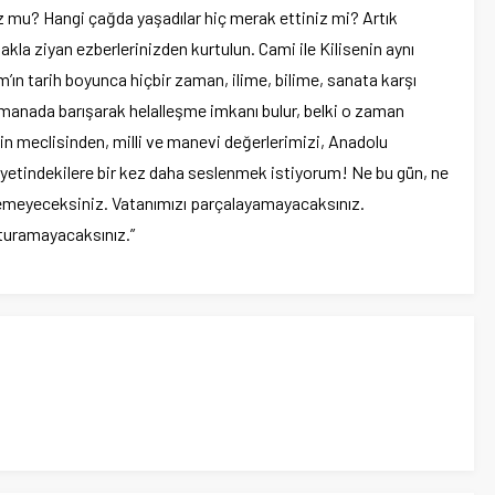
nuz mu? Hangi çağda yaşadılar hiç merak ettiniz mi? Artık
kla ziyan ezberlerinizden kurtulun. Cami ile Kilisenin aynı
’ın tarih boyunca hiçbir zaman, ilime, bilime, sanata karşı
 manada barışarak helalleşme imkanı bulur, belki o zaman
etin meclisinden, milli ve manevi değerlerimizi, Anadolu
iyetindekilere bir kez daha seslenmek istiyorum! Ne bu gün, ne
ölemeyeceksiniz. Vatanımızı parçalayamayacaksınız.
turamayacaksınız.”