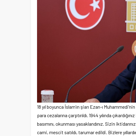
18 yıl boyunca İslam’ın şiarı Ezan-ı Muhammedi’nin
para cezalarına çarptırıldı. 1944 yılında çıkardığın
basımını, okunması yasaklandınız. Sizin iktidarınızd
cami, mescit satıldı, tarumar edildi. Bizlere yıllar