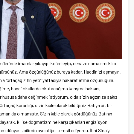
amilerinde imamlar yıkayıp, kefenleyip, cenaze namazımı kılıp
 özgürsünüz. Ama özgürlüğünüz buraya kadar. Haddinizi aşmayın,
m’a ‘’ortaçağ zihniyeti’’ yaftasıyla hakaret etme özgürlüğünü
ime, hangi okullarda okutacağıma karışma hakkını,
bir hususa daha değinmek istiyorum, o da sizin ağzınıza sakız
rtaçağ karanlığı, sizin kıble olarak bildiğiniz Batıya ait bir
zaman da olmamıştır. Sizin kıble olarak gördüğünüz Batının
ayarak, kilise dogmatizmine karşı çıkanları engizisyon
 dünyası, bilimin aydınlığını temsil ediyordu. İbni Sina’yı,