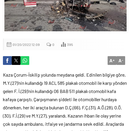
01/20/2022 12:09
0
395
A
A
+
-
Kaza Çorum-İskilip yolunda meydana geldi. Edinilen bilgiye göre,
M.Y.(27)’nin kullandığı 19 ACL 585 plakalı otomobil ile karşı yönden
gelen F. İ.(29)’nin kullandığı 06 BAB 511 plakalı otomobil kafa
kafaya çarpıştı. Çarpışmanın şiddeti ile otomobiller hurdaya
dönerken, her iki araçta bulunan D.Ç.(66), F.Ç.(31), A.Ö.(28), O.Ö.
(30), F.İ.(29) ve M.Y.(27), yaralandı. Kazanın ihbarı ile olay yerine
çok sayıda ambulans, itfaiye ve jandarma sevk edildi. Araçlarda