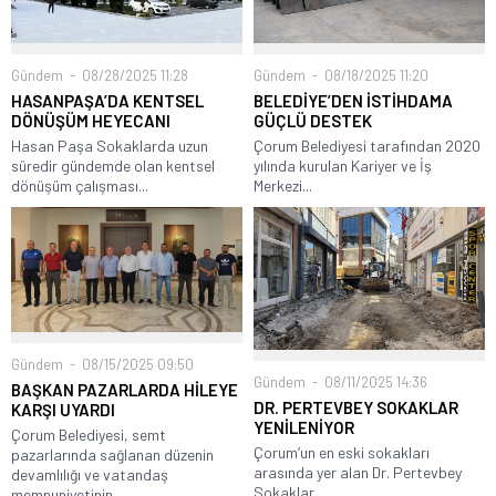
Gündem
08/28/2025 11:28
Gündem
08/18/2025 11:20
HASANPAŞA’DA KENTSEL
BELEDİYE’DEN İSTİHDAMA
DÖNÜŞÜM HEYECANI
GÜÇLÜ DESTEK
Hasan Paşa Sokaklarda uzun
Çorum Belediyesi tarafından 2020
süredir gündemde olan kentsel
yılında kurulan Kariyer ve İş
dönüşüm çalışması...
Merkezi...
Gündem
08/15/2025 09:50
Gündem
08/11/2025 14:36
BAŞKAN PAZARLARDA HİLEYE
DR. PERTEVBEY SOKAKLAR
KARŞI UYARDI
YENİLENİYOR
Çorum Belediyesi, semt
Çorum’un en eski sokakları
pazarlarında sağlanan düzenin
arasında yer alan Dr. Pertevbey
devamlılığı ve vatandaş
Sokaklar...
memnuniyetinin...