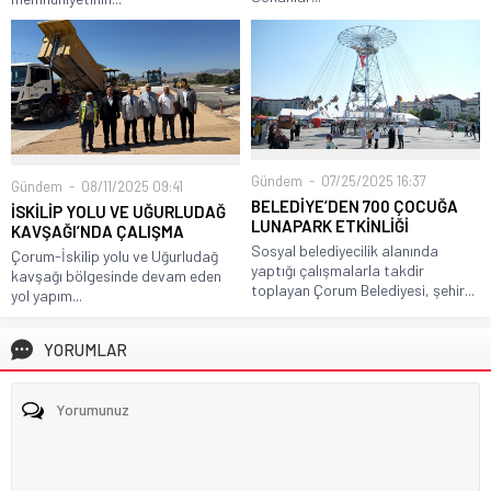
Gündem
07/25/2025 16:37
Gündem
08/11/2025 09:41
BELEDİYE’DEN 700 ÇOCUĞA
İSKİLİP YOLU VE UĞURLUDAĞ
LUNAPARK ETKİNLİĞİ
KAVŞAĞI’NDA ÇALIŞMA
Sosyal belediyecilik alanında
Çorum-İskilip yolu ve Uğurludağ
yaptığı çalışmalarla takdir
kavşağı bölgesinde devam eden
toplayan Çorum Belediyesi, şehir...
yol yapım...
YORUMLAR