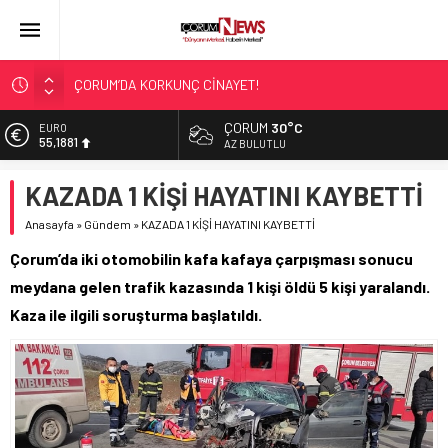
ÇORUM’DA KORKUNÇ CİNAYET!
ASLAN, CUMHURBAŞKANI BAŞDANIŞMANI OLDU
ÇORUM
30°C
EURO
SIR PERDESİ ÇÖZÜLDÜ!
55,1881
AZ BULUTLU
ÇORUM ŞEKER’İN SATIŞINA ONAY
ALTIN
KAZADA 1 KİŞİ HAYATINI KAYBETTİ
6.660,55
ÇATIDAN DÜŞTÜ!
Anasayfa
»
Gündem
»
KAZADA 1 KİŞİ HAYATINI KAYBETTİ
BİST
13.779,39
Çorum’da iki otomobilin kafa kafaya çarpışması sonucu
DOLAR
meydana gelen trafik kazasında 1 kişi öldü 5 kişi yaralandı.
47,7111
Kaza ile ilgili soruşturma başlatıldı.