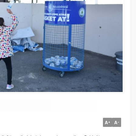
A
A
+
-