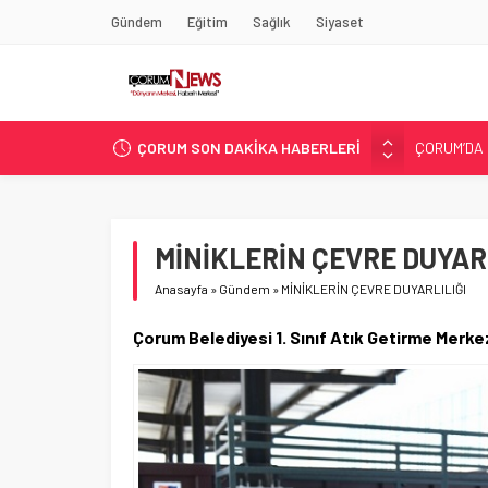
Gündem
Eğitim
Sağlık
Siyaset
ÇORUM SON DAKİKA HABERLERİ
ASLAN, C
SIR PERDE
ÇORUM ŞEK
ÇATIDAN D
MİNİKLERİN ÇEVRE DUYARL
ÇORUM’DA 
Anasayfa
»
Gündem
»
MİNİKLERİN ÇEVRE DUYARLILIĞI
Çorum Belediyesi 1. Sınıf Atık Getirme Merkez