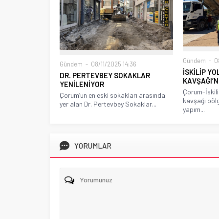
Gündem
08
Gündem
08/11/2025 14:36
İSKİLİP Y
DR. PERTEVBEY SOKAKLAR
KAVŞAĞI’
YENİLENİYOR
Çorum-İskili
Çorum’un en eski sokakları arasında
kavşağı böl
yer alan Dr. Pertevbey Sokaklar...
yapım...
YORUMLAR