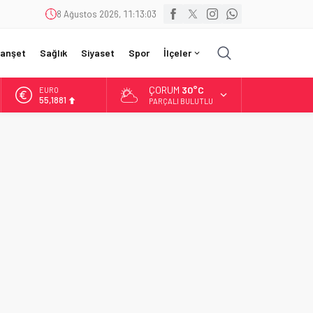
8 Ağustos 2026, 11:13:05
anşet
Sağlık
Siyaset
Spor
İlçeler
ÇORUM
30°C
EURO
55,1881
PARÇALI BULUTLU
ALTIN
6.660,55
BİST
13.779,39
DOLAR
47,7111