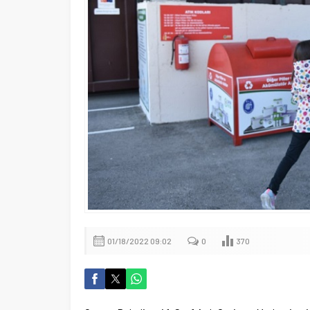
01/18/2022 09:02
0
370