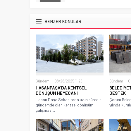
BENZER KONULAR
Gündem
08/28/2025 11:28
Gündem
08
HASANPAŞA’DA KENTSEL
BELEDİYE’
DÖNÜŞÜM HEYECANI
DESTEK
Hasan Paşa Sokaklarda uzun süredir
Çorum Beled
gündemde olan kentsel dönüşüm
yılında kurul
çalışması...