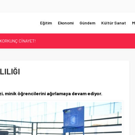
Eğitim
Ekonomi
Gündem
Kültür Sanat
M
UMHURBAŞKANI BAŞDANIŞMANI OLDU
Sİ ÇÖZÜLDÜ!
ER’İN SATIŞINA ONAY
ÜŞTÜ!
ILIĞI
KORKUNÇ CİNAYET!
i, minik öğrencilerini ağırlamaya devam ediyor.