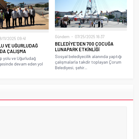
Gündem
07/25/2025 16:37
/11/2025 09:41
BELEDİYE’DEN 700 ÇOCUĞA
OLU VE UĞURLUDAĞ
LUNAPARK ETKİNLİĞİ
NDA ÇALIŞMA
Sosyal belediyecilik alanında yaptığı
p yolu ve Uğurludağ
çalışmalarla takdir toplayan Çorum
gesinde devam eden yol
Belediyesi, şehir...