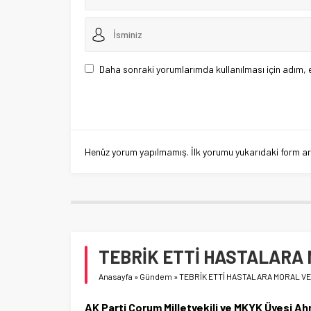
Daha sonraki yorumlarımda kullanılması için adım, 
Henüz yorum yapılmamış. İlk yorumu yukarıdaki form aracı
TEBRİK ETTİ HASTALARA 
Anasayfa
»
Gündem
»
TEBRİK ETTİ HASTALARA MORAL VE
AK Parti Çorum Milletvekili ve MKYK Üyesi Ahm