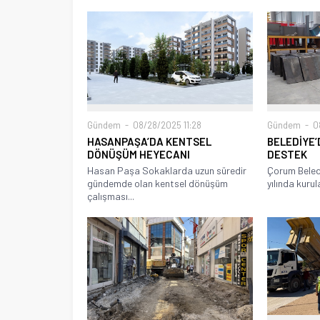
Gündem
08/28/2025 11:28
Gündem
08
HASANPAŞA’DA KENTSEL
BELEDİYE’
DÖNÜŞÜM HEYECANI
DESTEK
Hasan Paşa Sokaklarda uzun süredir
Çorum Beled
gündemde olan kentsel dönüşüm
yılında kurul
çalışması...