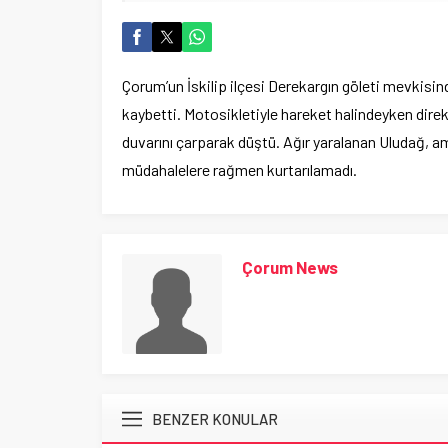
Çorum’un İskilip ilçesi Derekargın göleti mevkisi
kaybetti. Motosikletiyle hareket halindeyken dir
duvarını çarparak düştü. Ağır yaralanan Uludağ, am
müdahalelere rağmen kurtarılamadı.
Çorum News
BENZER KONULAR