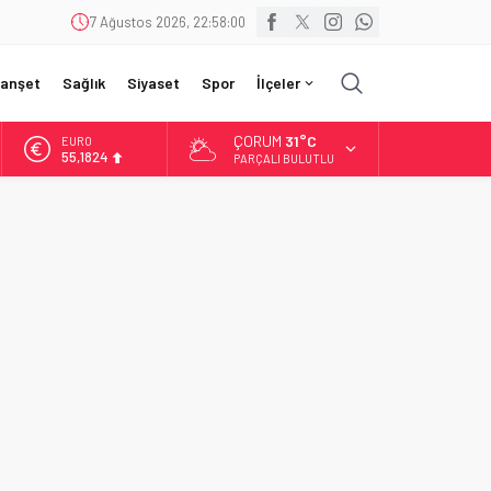
7 Ağustos 2026, 22:58:01
anşet
Sağlık
Siyaset
Spor
İlçeler
ÇORUM
31°C
EURO
55,1824
PARÇALI BULUTLU
ALTIN
6.662,10
BİST
13.779,39
DOLAR
47,6954