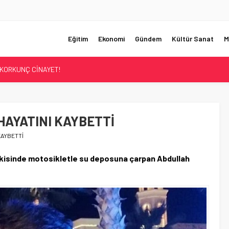
Eğitim
Ekonomi
Gündem
Kültür Sanat
M
KORKUNÇ CİNAYET!
UMHURBAŞKANI BAŞDANIŞMANI OLDU
Sİ ÇÖZÜLDÜ!
ER’İN SATIŞINA ONAY
HAYATINI KAYBETTİ
ÜŞTÜ!
KAYBETTİ
evkisinde motosikletle su deposuna çarpan Abdullah