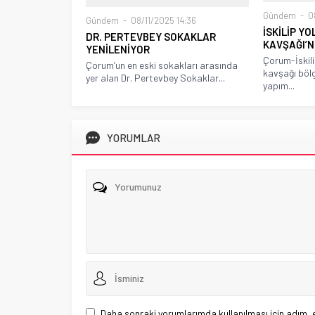
Gündem
08
Gündem
08/11/2025 14:36
İSKİLİP Y
DR. PERTEVBEY SOKAKLAR
KAVŞAĞI’
YENİLENİYOR
Çorum-İskili
Çorum’un en eski sokakları arasında
kavşağı böl
yer alan Dr. Pertevbey Sokaklar...
yapım...
YORUMLAR
Daha sonraki yorumlarımda kullanılması için adım, 