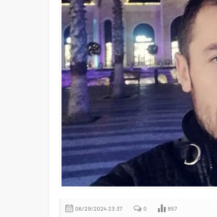
06/29/2024 23:37
0
857