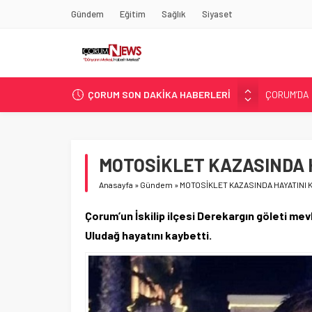
Gündem
Eğitim
Sağlık
Siyaset
ÇORUM’DA 
ÇORUM SON DAKİKA HABERLERİ
ASLAN, C
SIR PERDE
ÇORUM ŞEK
MOTOSİKLET KAZASINDA 
ÇATIDAN D
Anasayfa
»
Gündem
»
MOTOSİKLET KAZASINDA HAYATINI 
Çorum’un İskilip ilçesi Derekargın göleti m
Uludağ hayatını kaybetti.