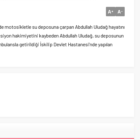
A
A
+
-
nde motosikletle su deposuna çarpan Abdullah Uludağ hayatını
eksiyon hakimiyetini kaybeden Abdullah Uludağ, su deposunun
bulansla getirildiği İskilip Devlet Hastanesi’nde yapılan