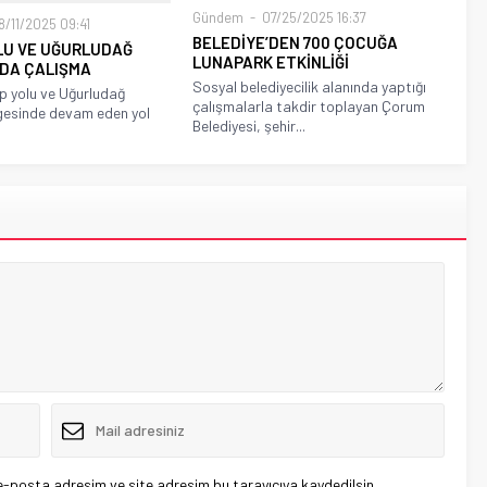
Gündem
07/25/2025 16:37
/11/2025 09:41
BELEDİYE’DEN 700 ÇOCUĞA
OLU VE UĞURLUDAĞ
LUNAPARK ETKİNLİĞİ
NDA ÇALIŞMA
Sosyal belediyecilik alanında yaptığı
p yolu ve Uğurludağ
çalışmalarla takdir toplayan Çorum
gesinde devam eden yol
Belediyesi, şehir...
e-posta adresim ve site adresim bu tarayıcıya kaydedilsin.