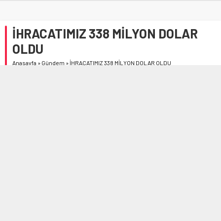
İHRACATIMIZ 338 MİLYON DOLAR
OLDU
Anasayfa
»
Gündem
»
İHRACATIMIZ 338 MİLYON DOLAR OLDU
Türkiye İstatistik Kurumu (TÜİK) Samsun Bölge Müdürlüğü
tarafından 2021 yılı Aralık ayı Dış Ticaret İstatistikleri
açıklandı.