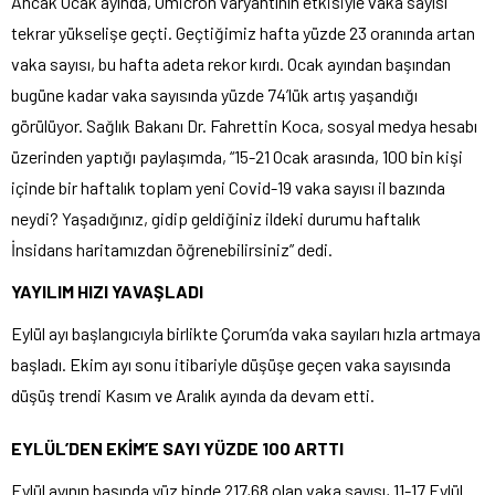
Ancak Ocak ayında, Omicron varyantının etkisiyle vaka sayısı
tekrar yükselişe geçti. Geçtiğimiz hafta yüzde 23 oranında artan
vaka sayısı, bu hafta adeta rekor kırdı. Ocak ayından başından
bugüne kadar vaka sayısında yüzde 74’lük artış yaşandığı
görülüyor. Sağlık Bakanı Dr. Fahrettin Koca, sosyal medya hesabı
üzerinden yaptığı paylaşımda, “15-21 Ocak arasında, 100 bin kişi
içinde bir haftalık toplam yeni Covid-19 vaka sayısı il bazında
neydi? Yaşadığınız, gidip geldiğiniz ildeki durumu haftalık
İnsidans haritamızdan öğrenebilirsiniz” dedi.
YAYILIM HIZI YAVAŞLADI
Eylül ayı başlangıcıyla birlikte Çorum’da vaka sayıları hızla artmaya
başladı. Ekim ayı sonu itibariyle düşüşe geçen vaka sayısında
düşüş trendi Kasım ve Aralık ayında da devam etti.
EYLÜL’DEN EKİM’E SAYI YÜZDE 100 ARTTI
Eylül ayının başında yüz binde 217,68 olan vaka sayısı, 11-17 Eylül