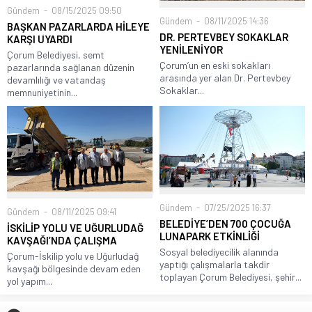
Gündem
08/15/2025 09:50
Gündem
08/11/2025 14:36
BAŞKAN PAZARLARDA HİLEYE
DR. PERTEVBEY SOKAKLAR
KARŞI UYARDI
YENİLENİYOR
Çorum Belediyesi, semt
Çorum’un en eski sokakları
pazarlarında sağlanan düzenin
arasında yer alan Dr. Pertevbey
devamlılığı ve vatandaş
Sokaklar...
memnuniyetinin...
Gündem
07/25/2025 16:37
Gündem
08/11/2025 09:41
BELEDİYE’DEN 700 ÇOCUĞA
İSKİLİP YOLU VE UĞURLUDAĞ
LUNAPARK ETKİNLİĞİ
KAVŞAĞI’NDA ÇALIŞMA
Sosyal belediyecilik alanında
Çorum-İskilip yolu ve Uğurludağ
yaptığı çalışmalarla takdir
kavşağı bölgesinde devam eden
toplayan Çorum Belediyesi, şehir...
yol yapım...