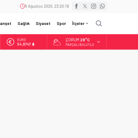
6 Ağustos 2026, 23:20:20
anşet
Sağlık
Siyaset
Spor
İlçeler
ÇORUM
29°C
ALTIN
6.499,25
PARÇALI BULUTLU
BİST
13.798,82
DOLAR
47,5921
EURO
54,9747