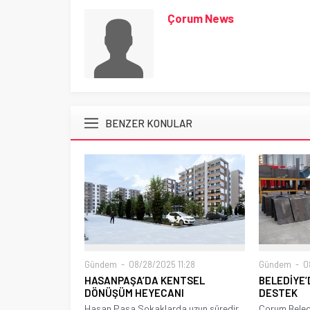
Çorum News
BENZER KONULAR
Gündem
08/28/2025 11:28
Gündem
08
HASANPAŞA’DA KENTSEL
BELEDİYE’
DÖNÜŞÜM HEYECANI
DESTEK
Hasan Paşa Sokaklarda uzun süredir
Çorum Beled