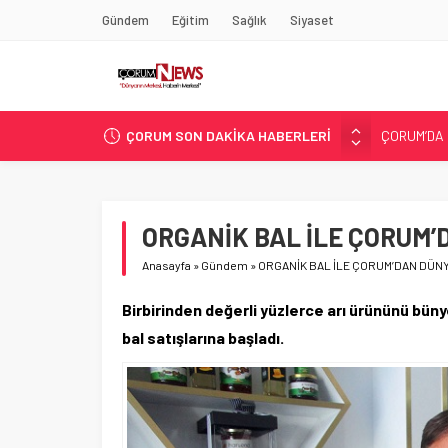
Gündem
Eğitim
Sağlık
Siyaset
ÇORUM SON DAKİKA HABERLERİ
ASLAN, C
SIR PERDE
ÇORUM ŞEK
ÇATIDAN D
ORGANİK BAL İLE ÇORUM’
ÇORUM’DA 
Anasayfa
»
Gündem
»
ORGANİK BAL İLE ÇORUM’DAN DÜNY
Birbirinden değerli yüzlerce arı ürününü bün
bal satışlarına başladı.