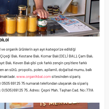
DİLDİ
 ve organik ürünlerin ayrı ayrı kategorize edildiği
 Çiçeği Balı, Kestane Balı, Komar Balı (DELİ BAL), Çam Balı,
ıt Balı, Keven Balı gibi çok farklı zengin çeşitlere farklı
en arı sütü, propolis, polen, apilarnil, doğal bal mumu, ballı
şılmaktadır.
www.organikbal.com
sitesinden sipariş
z 0505 691 25 75 numaralı telefondan ulaşarak da sipariş
n: 0 (505) 691 25 75. Adres: Çepni Mah. Taşhan Cad. No:77/A