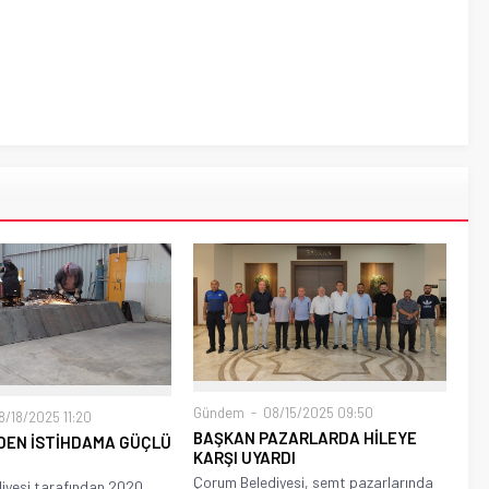
Gündem
08/15/2025 09:50
/18/2025 11:20
BAŞKAN PAZARLARDA HİLEYE
DEN İSTİHDAMA GÜÇLÜ
KARŞI UYARDI
Çorum Belediyesi, semt pazarlarında
iyesi tarafından 2020