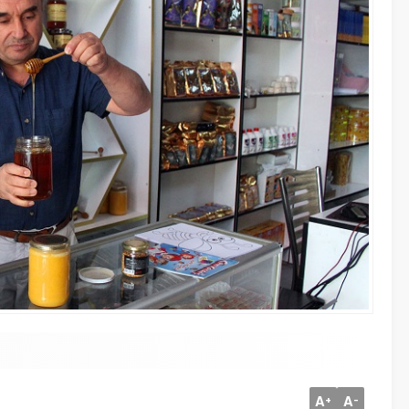
A
A
+
-