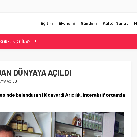
Eğitim
Ekonomi
Gündem
Kültür Sanat
M
UMHURBAŞKANI BAŞDANIŞMANI OLDU
Sİ ÇÖZÜLDÜ!
ER’İN SATIŞINA ONAY
ÜŞTÜ!
DAN DÜNYAYA AÇILDI
KORKUNÇ CİNAYET!
AYA AÇILDI
yesinde bulunduran Hüdaverdi Arıcılık, interaktif ortamda