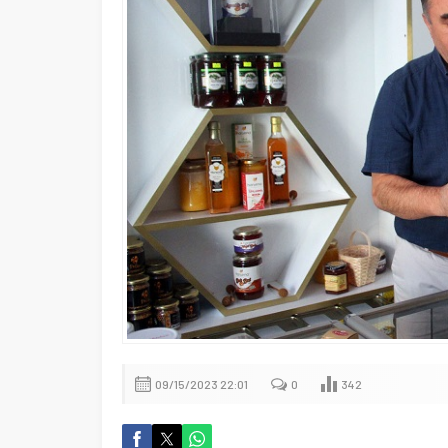
09/15/2023 22:01
0
342