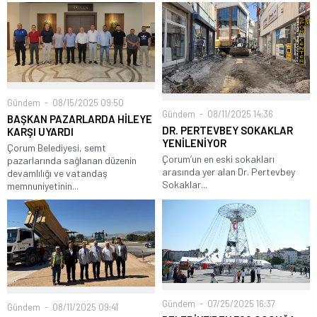
Gündem
08/15/2025 09:50
Gündem
08/11/2025 14:36
BAŞKAN PAZARLARDA HİLEYE
DR. PERTEVBEY SOKAKLAR
KARŞI UYARDI
YENİLENİYOR
Çorum Belediyesi, semt
Çorum’un en eski sokakları
pazarlarında sağlanan düzenin
arasında yer alan Dr. Pertevbey
devamlılığı ve vatandaş
Sokaklar...
memnuniyetinin...
Gündem
07/25/2025 16:37
Gündem
08/11/2025 09:41