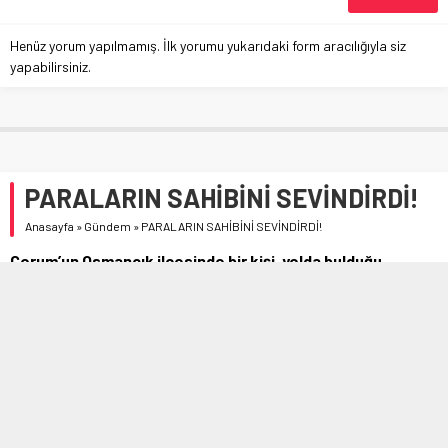
Henüz yorum yapılmamış. İlk yorumu yukarıdaki form aracılığıyla siz
yapabilirsiniz.
PARALARIN SAHİBİNİ SEVİNDİRDİ!
Anasayfa
»
Gündem
»
PARALARIN SAHİBİNİ SEVİNDİRDİ!
Çorum’un Osmancık ilçesinde bir kişi, yolda bulduğu
paranın sahibine ulaşmasını sağladı.