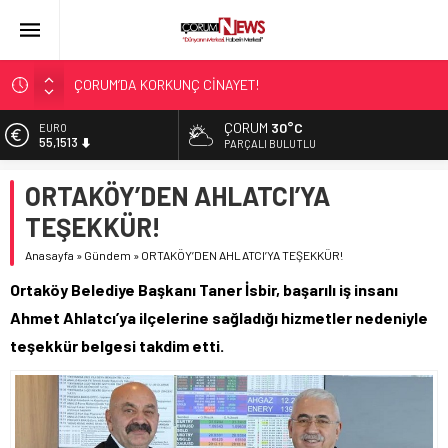
ÇORUM’DA KORKUNÇ CİNAYET!
ASLAN, CUMHURBAŞKANI BAŞDANIŞMANI OLDU
ÇORUM
30°C
EURO
55,1513
SIR PERDESİ ÇÖZÜLDÜ!
PARÇALI BULUTLU
ÇORUM ŞEKER’İN SATIŞINA ONAY
ALTIN
ORTAKÖY’DEN AHLATCI’YA
6.635,91
ÇATIDAN DÜŞTÜ!
TEŞEKKÜR!
BİST
13.779,39
Anasayfa
»
Gündem
»
ORTAKÖY’DEN AHLATCI’YA TEŞEKKÜR!
DOLAR
Ortaköy Belediye Başkanı Taner İsbir, başarılı iş insanı
47,7178
Ahmet Ahlatcı’ya ilçelerine sağladığı hizmetler nedeniyle
teşekkür belgesi takdim etti.