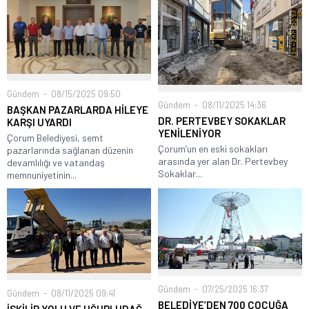
Gündem
08/15/2025 09:50
Gündem
08/11/2025 14:36
BAŞKAN PAZARLARDA HİLEYE
DR. PERTEVBEY SOKAKLAR
KARŞI UYARDI
YENİLENİYOR
Çorum Belediyesi, semt
Çorum’un en eski sokakları
pazarlarında sağlanan düzenin
arasında yer alan Dr. Pertevbey
devamlılığı ve vatandaş
Sokaklar...
memnuniyetinin...
Gündem
07/25/2025 16:37
Gündem
08/11/2025 09:41
BELEDİYE’DEN 700 ÇOCUĞA
İSKİLİP YOLU VE UĞURLUDAĞ