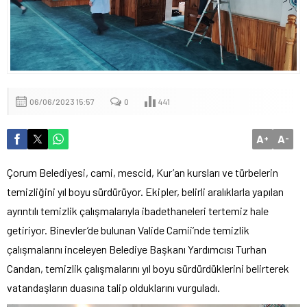
06/06/2023 15:57
0
441
A
A
+
-
Çorum Belediyesi, cami, mescid, Kur’an kursları ve türbelerin
temizliğini yıl boyu sürdürüyor. Ekipler, belirli aralıklarla yapılan
ayrıntılı temizlik çalışmalarıyla ibadethaneleri tertemiz hale
getiriyor. Binevler’de bulunan Valide Camii’nde temizlik
çalışmalarını inceleyen Belediye Başkanı Yardımcısı Turhan
Candan, temizlik çalışmalarını yıl boyu sürdürdüklerini belirterek
vatandaşların duasına talip olduklarını vurguladı.