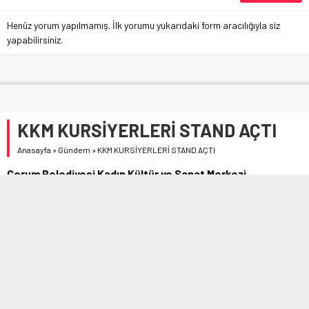
Henüz yorum yapılmamış. İlk yorumu yukarıdaki form aracılığıyla siz
yapabilirsiniz.
KKM KURSİYERLERİ STAND AÇTI
Anasayfa
»
Gündem
»
KKM KURSİYERLERİ STAND AÇTI
Çorum Belediyesi Kadın Kültür ve Sanat Merkezi
kursiyerleri hazırladıkları ürünlerle ev ekonomisine katkı
sağlıyor.