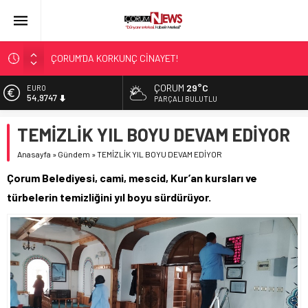
ÇORUM’DA KORKUNÇ CİNAYET!
ASLAN, CUMHURBAŞKANI BAŞDANIŞMANI OLDU
ÇORUM
29°C
EURO
54,9747
SIR PERDESİ ÇÖZÜLDÜ!
PARÇALI BULUTLU
ÇORUM ŞEKER’İN SATIŞINA ONAY
ALTIN
TEMİZLİK YIL BOYU DEVAM EDİYOR
6.499,25
ÇATIDAN DÜŞTÜ!
Anasayfa
»
Gündem
»
TEMİZLİK YIL BOYU DEVAM EDİYOR
BİST
13.798,82
Çorum Belediyesi, cami, mescid, Kur’an kursları ve
DOLAR
türbelerin temizliğini yıl boyu sürdürüyor.
47,5921