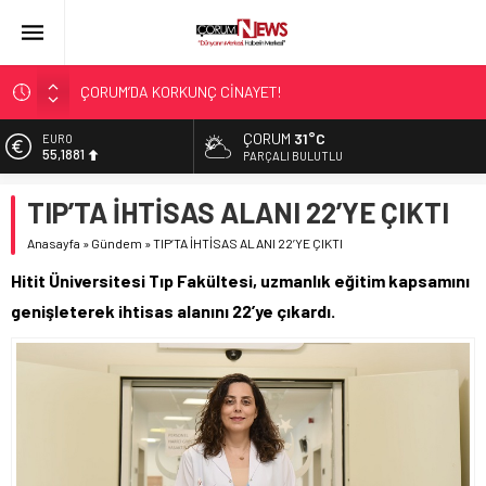
ÇORUM’DA KORKUNÇ CİNAYET!
ASLAN, CUMHURBAŞKANI BAŞDANIŞMANI OLDU
ÇORUM
31°C
EURO
SIR PERDESİ ÇÖZÜLDÜ!
55,1881
PARÇALI BULUTLU
ÇORUM ŞEKER’İN SATIŞINA ONAY
ALTIN
TIP’TA İHTİSAS ALANI 22’YE ÇIKTI
ÇATIDAN DÜŞTÜ!
6.660,55
Anasayfa
»
Gündem
»
TIP’TA İHTİSAS ALANI 22’YE ÇIKTI
BİST
13.779,39
Hitit Üniversitesi Tıp Fakültesi, uzmanlık eğitim kapsamını
DOLAR
genişleterek ihtisas alanını 22’ye çıkardı.
47,7111