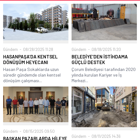
Gündem
08/28/2025 11:28
Gündem
08/18/2025 11:20
HASANPAŞA’DA KENTSEL
BELEDİYE’DEN İSTİHDAMA
DÖNÜŞÜM HEYECANI
GÜÇLÜ DESTEK
Hasan Paşa Sokaklarda uzun
Çorum Belediyesi tarafından 2020
süredir gündemde olan kentsel
yılında kurulan Kariyer ve İş
dönüşüm çalışması...
Merkezi...
Gündem
08/15/2025 09:50
Gündem
08/11/2025 14:36
BAŞKAN PAZARLARDA HİLEYE