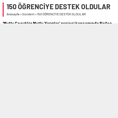
150 ÖĞRENCİYE DESTEK OLDULAR
Anasayfa
»
Gündem
»
150 ÖĞRENCİYE DESTEK OLDULAR
‘Mutlu Çocuklar Mutlu Yarınlar’ projesi kapsamında Nefes
Yardımlaşma ve Dayanışma Derneği 2023-2024 eğitim ve
öğretim yılı öncesinde 150 öğrenciye kırtasiye ve kıyafet
desteğinde bulundu.