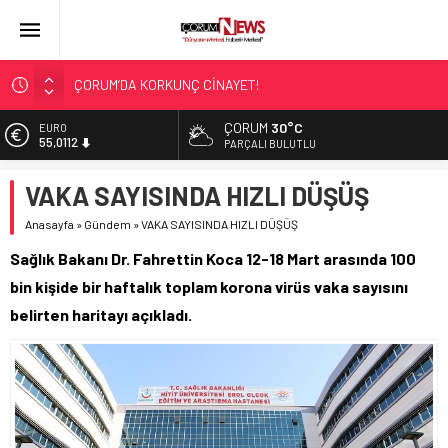
ÇORUM’DA KORKUNÇ CİNAYET!
ASLAN, CUMHURBAŞKANI BAŞDANIŞMANI OLDU
ÇORUM
30°C
EURO
55,0112
SIR PERDESİ ÇÖZÜLDÜ!
PARÇALI BULUTLU
ÇORUM ŞEKER’İN SATIŞINA ONAY
ALTIN
VAKA SAYISINDA HIZLI DÜŞÜŞ
6.519,97
ÇATIDAN DÜŞTÜ!
Anasayfa
»
Gündem
»
VAKA SAYISINDA HIZLI DÜŞÜŞ
BİST
13.798,82
Sağlık Bakanı Dr. Fahrettin Koca 12-18 Mart arasında 100
DOLAR
bin kişide bir haftalık toplam korona virüs vaka sayısını
47,7025
belirten haritayı açıkladı.