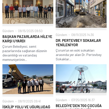
Gündem
08/15/2025 09:50
Gündem
08/11/2025 14:36
BAŞKAN PAZARLARDA HİLEYE
DR. PERTEVBEY SOKAKLAR
KARŞI UYARDI
YENİLENİYOR
Çorum Belediyesi, semt
Çorum’un en eski sokakları
pazarlarında sağlanan düzenin
arasında yer alan Dr. Pertevbey
devamlılığı ve vatandaş
Sokaklar...
memnuniyetinin...
Gündem
07/25/2025 16:37
Gündem
08/11/2025 09:41
BELEDİYE’DEN 700 ÇOCUĞA
İSKİLİP YOLU VE UĞURLUDAĞ