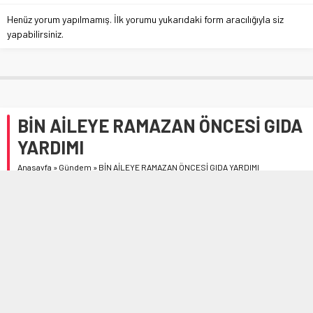
Henüz yorum yapılmamış. İlk yorumu yukarıdaki form aracılığıyla siz
yapabilirsiniz.
BİN AİLEYE RAMAZAN ÖNCESİ GIDA
YARDIMI
Anasayfa
»
Gündem
»
BİN AİLEYE RAMAZAN ÖNCESİ GIDA YARDIMI
Çorum İl Müftülüğü ve Türkiye Diyanet Vakfı (TDV) Çorum
Şubesi, 2022 yılı Ramazan ayı öncesi başlattığı yardım
kampanyası ile ihtiyaç sahibi 1000 aileye gıda kolisi
yardımında bulundu.