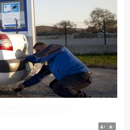
A
A
+
-