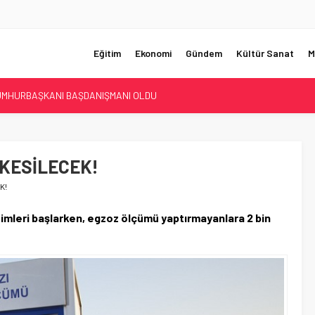
Eğitim
Ekonomi
Gündem
Kültür Sanat
M
UMHURBAŞKANI BAŞDANIŞMANI OLDU
Sİ ÇÖZÜLDÜ!
ER’İN SATIŞINA ONAY
ÜŞTÜ!
KESİLECEK!
KORKUNÇ CİNAYET!
K!
mleri başlarken, egzoz ölçümü yaptırmayanlara 2 bin