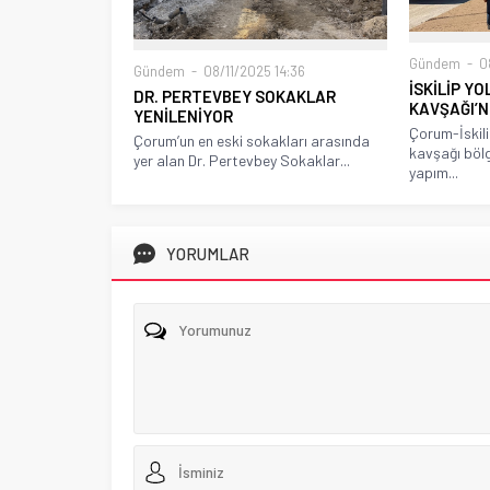
Gündem
08
Gündem
08/11/2025 14:36
İSKİLİP Y
DR. PERTEVBEY SOKAKLAR
KAVŞAĞI’
YENİLENİYOR
Çorum-İskili
Çorum’un en eski sokakları arasında
kavşağı böl
yer alan Dr. Pertevbey Sokaklar...
yapım...
YORUMLAR