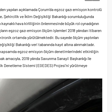
ğü’nden yapılan açıklamada Çorum’da egzoz gazı emisyon kontrolü
re, Şehircilik ve İklim Değişikliği Bakanlığı sorumluluğunda
kaynaklı hava kirliliğinin önlenmesinde büyük rol oynadığının
Araçların egzoz gazı emisyon ölçüm işlemleri 2018 yılından itibaren
ktronik ortamda yürütülmektedir. Bu sayede ölçüm yaptırılan
eğişikliği Bakanlığı veri tabanında kayıt altına alınmaktadır.
 bu kapsamda egzoz emisyon ölçüm denetimlerindeki etkinliğin
tmak amacıyla, 2019 yılında Savunma Sanayii Başkanlığı ile
nik Denetleme Sistemi (EGEDES) Projesi’ni yürütmeye