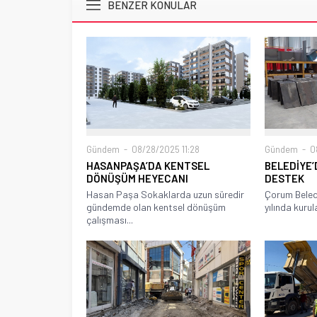
BENZER KONULAR
Gündem
08/28/2025 11:28
Gündem
08
HASANPAŞA’DA KENTSEL
BELEDİYE’
DÖNÜŞÜM HEYECANI
DESTEK
Hasan Paşa Sokaklarda uzun süredir
Çorum Beled
gündemde olan kentsel dönüşüm
yılında kurul
çalışması...