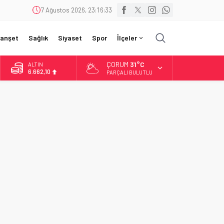
7 Ağustos 2026, 23:16:34
anşet
Sağlık
Siyaset
Spor
İlçeler
ÇORUM
31°C
ALTIN
6.662,10
PARÇALI BULUTLU
BİST
13.779,39
DOLAR
47,6954
EURO
55,1824