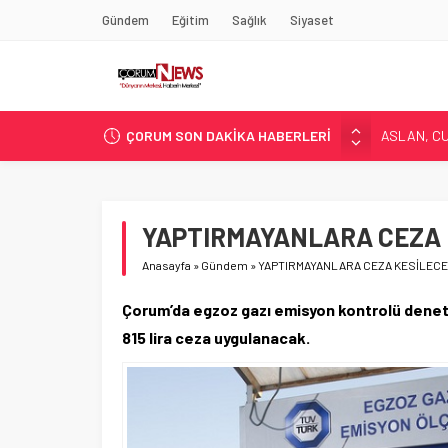
Gündem
Eğitim
Sağlık
Siyaset
ÇORUM SON DAKİKA HABERLERİ
ASLAN, C
SIR PERDE
ÇORUM ŞEK
ÇATIDAN D
YAPTIRMAYANLARA CEZA 
ÇORUM’DA 
Anasayfa
»
Gündem
»
YAPTIRMAYANLARA CEZA KESİLECE
Çorum’da egzoz gazı emisyon kontrolü deneti
815 lira ceza uygulanacak.