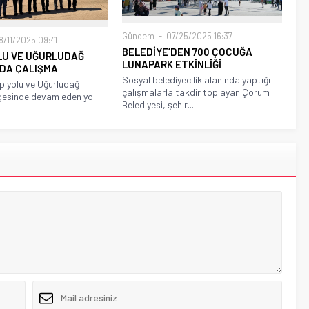
Gündem
07/25/2025 16:37
/11/2025 09:41
BELEDİYE’DEN 700 ÇOCUĞA
OLU VE UĞURLUDAĞ
LUNAPARK ETKİNLİĞİ
NDA ÇALIŞMA
Sosyal belediyecilik alanında yaptığı
p yolu ve Uğurludağ
çalışmalarla takdir toplayan Çorum
gesinde devam eden yol
Belediyesi, şehir...