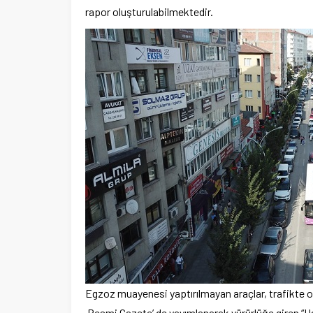
rapor oluşturulabilmektedir.
Egzoz muayenesi yaptırılmayan araçlar, trafikte 
Resmi Gazete’ de yayımlanarak yürürlüğe giren “