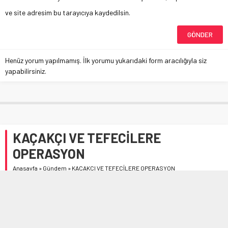
ve site adresim bu tarayıcıya kaydedilsin.
Henüz yorum yapılmamış. İlk yorumu yukarıdaki form aracılığıyla siz
yapabilirsiniz.
KAÇAKÇI VE TEFECİLERE
OPERASYON
Anasayfa
»
Gündem
»
KAÇAKÇI VE TEFECİLERE OPERASYON
Çorum’da kaçak alkol, tütün, sigara ve emtia ile ruhsatsız
silah, sahte para ve tefecilik suçlarına yönelik kapsamlı bir
operasyon düzenlendi.