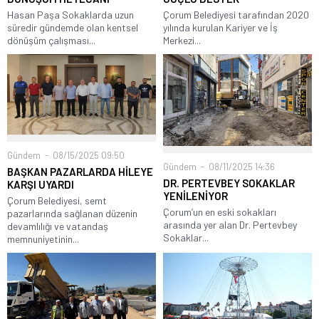
Hasan Paşa Sokaklarda uzun
Çorum Belediyesi tarafından 2020
süredir gündemde olan kentsel
yılında kurulan Kariyer ve İş
dönüşüm çalışması...
Merkezi...
Gündem
08/15/2025 09:50
Gündem
08/11/2025 14:36
BAŞKAN PAZARLARDA HİLEYE
DR. PERTEVBEY SOKAKLAR
KARŞI UYARDI
YENİLENİYOR
Çorum Belediyesi, semt
Çorum’un en eski sokakları
pazarlarında sağlanan düzenin
arasında yer alan Dr. Pertevbey
devamlılığı ve vatandaş
Sokaklar...
memnuniyetinin...