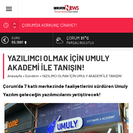
ÇORUM’DA KORKUNÇ CİNAYET!
ASLAN, CUMHURBAŞKANI BAŞDANIŞMANI OLDU
ÇORUM
31°C
EURO
SIR PERDESİ ÇÖZÜLDÜ!
55,1881
PARÇALI BULUTLU
ÇORUM ŞEKER’İN SATIŞINA ONAY
ALTIN
YAZILIMCI OLMAK İÇİN UMULY
6.660,55
ÇATIDAN DÜŞTÜ!
AKADEMİ İLE TANIŞIN!
BİST
13.779,39
Anasayfa
»
Gündem
»
YAZILIMCI OLMAK İÇİN UMULY AKADEMİ İLE TANIŞIN!
DOLAR
Çorum’da 7 katlı merkezinde faaliyetlerini sürdüren Umuly
47,7111
Yazılım geleceğin yazılımcılarını yetiştirecek!