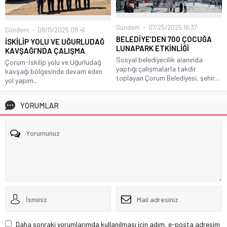
Gündem
07/25/2025 16:37
Gündem
08/11/2025 09:41
BELEDİYE’DEN 700 ÇOCUĞA
İSKİLİP YOLU VE UĞURLUDAĞ
LUNAPARK ETKİNLİĞİ
KAVŞAĞI’NDA ÇALIŞMA
Sosyal belediyecilik alanında
Çorum-İskilip yolu ve Uğurludağ
yaptığı çalışmalarla takdir
kavşağı bölgesinde devam eden
toplayan Çorum Belediyesi, şehir...
yol yapım...
YORUMLAR
Daha sonraki yorumlarımda kullanılması için adım, e-posta adresim