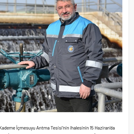
 Kademe İçmesuyu Arıtma Tesisi’nin ihalesinin 15 Haziran’da