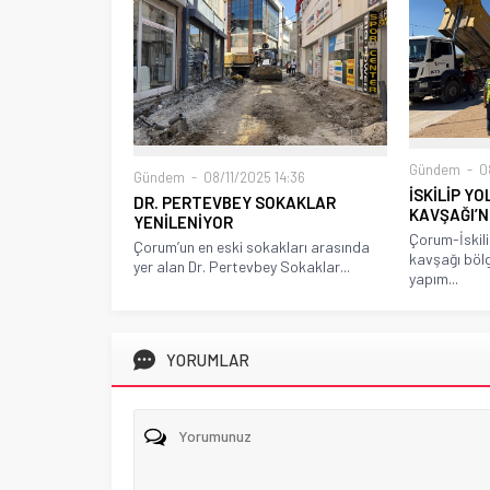
Gündem
08
Gündem
08/11/2025 14:36
İSKİLİP Y
DR. PERTEVBEY SOKAKLAR
KAVŞAĞI’
YENİLENİYOR
Çorum-İskili
Çorum’un en eski sokakları arasında
kavşağı böl
yer alan Dr. Pertevbey Sokaklar...
yapım...
YORUMLAR