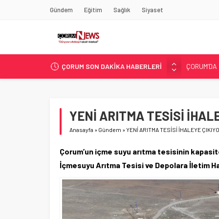
Gündem
Eğitim
Sağlık
Siyaset
ÇORUM SON DAKİKA HABERLERİ
ASLAN, C
SIR PERDE
ÇORUM ŞEK
ÇATIDAN D
YENİ ARITMA TESİSİ İHAL
ÇORUM’DA 
Anasayfa
»
Gündem
»
YENİ ARITMA TESİSİ İHALEYE ÇIKIY
Çorum’un içme suyu arıtma tesisinin kapasite
İçmesuyu Arıtma Tesisi ve Depolara İletim Hat