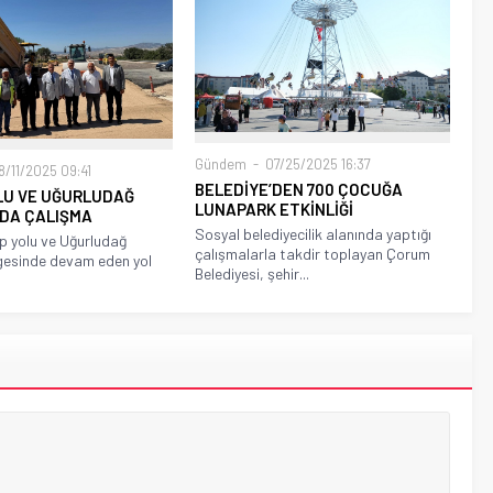
Gündem
07/25/2025 16:37
/11/2025 09:41
BELEDİYE’DEN 700 ÇOCUĞA
OLU VE UĞURLUDAĞ
LUNAPARK ETKİNLİĞİ
NDA ÇALIŞMA
Sosyal belediyecilik alanında yaptığı
p yolu ve Uğurludağ
çalışmalarla takdir toplayan Çorum
gesinde devam eden yol
Belediyesi, şehir...