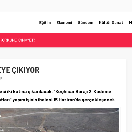
Eğitim
Ekonomi
Gündem
Kültür Sanat
M
UMHURBAŞKANI BAŞDANIŞMANI OLDU
Sİ ÇÖZÜLDÜ!
ER’İN SATIŞINA ONAY
ÜŞTÜ!
EYE ÇIKIYOR
KORKUNÇ CİNAYET!
OR
si iki katına çıkarılacak. “Koçhisar Barajı 2. Kademe
ları” yapım işinin ihalesi 15 Haziran’da gerçekleşecek.