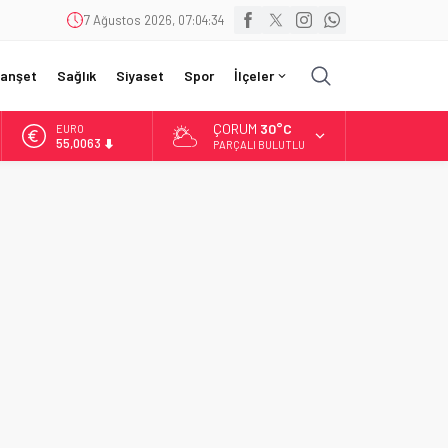
7 Ağustos 2026, 07:04:36
anşet
Sağlık
Siyaset
Spor
İlçeler
ÇORUM
30°C
EURO
55,0063
PARÇALI BULUTLU
ALTIN
6.543,59
BİST
13.798,82
DOLAR
47,7010