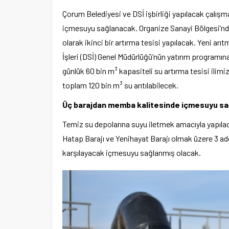
Çorum Belediyesi ve DSİ işbirliği yapılacak çalı
içmesuyu sağlanacak. Organize Sanayi Bölgesi’nde 
olarak ikinci bir artırma tesisi yapılacak. Yeni ar
İşleri (DSİ) Genel Müdürlüğü’nün yatırım programın
günlük 60 bin m³ kapasiteli su artırma tesisi ilimi
toplam 120 bin m³ su arıtılabilecek.
Üç barajdan memba kalitesinde içmesuyu s
Temiz su depolarına suyu iletmek amacıyla yapılac
Hatap Barajı ve Yenihayat Barajı olmak üzere 3 ade
karşılayacak içmesuyu sağlanmış olacak.