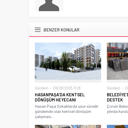
BENZER KONULAR
Gündem
08/28/2025 11:28
Gündem
08
HASANPAŞA’DA KENTSEL
BELEDİYE’
DÖNÜŞÜM HEYECANI
DESTEK
Hasan Paşa Sokaklarda uzun süredir
Çorum Beled
gündemde olan kentsel dönüşüm
yılında kurul
çalışması...