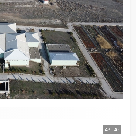
A
A
+
-